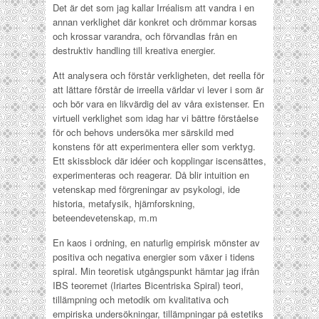
Det är det som jag kallar Irréalism att vandra i en
annan verklighet där konkret och drömmar korsas
och krossar varandra, och förvandlas från en
destruktiv handling till kreativa energier.
Att analysera och förstår verkligheten, det reella för
att lättare förstår de irreella världar vi lever i som är
och bör vara en likvärdig del av våra existenser. En
virtuell verklighet som idag har vi bättre förståelse
för och behovs undersöka mer särskild med
konstens för att experimentera eller som verktyg.
Ett skissblock där idéer och kopplingar iscensättes,
experimenteras och reagerar. Då blir intuition en
vetenskap med förgreningar av psykologi, ide
historia, metafysik, hjärnforskning,
beteendevetenskap, m.m
En kaos i ordning, en naturlig empirisk mönster av
positiva och negativa energier som växer i tidens
spiral. Min teoretisk utgångspunkt hämtar jag ifrån
IBS teoremet (Iriartes Bicentriska Spiral) teori,
tillämpning och metodik om kvalitativa och
empiriska undersökningar, tillämpningar på estetiks