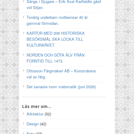
Sångs i Sjugare – Erik Axel Karlfeldts gård
vid Siljan.
Tonårig underbarn motbevisar 40 år
gammal förmodan.
KARTOR MED 206 HISTORISKA
BESÖKSMÅL SKA LOCKA TILL
KULTURARVET.
NORDEN OCH GÖTA ÄLV FRÅN
FORNTID TILL 1473.
Ottosson Färgmakeri AB – Konstnärens
val av färg.
Det senaste inom matematik (juni 2026).
Läs mer om…
Arkitektur
(52)
Design
(42)
Foto
(42)