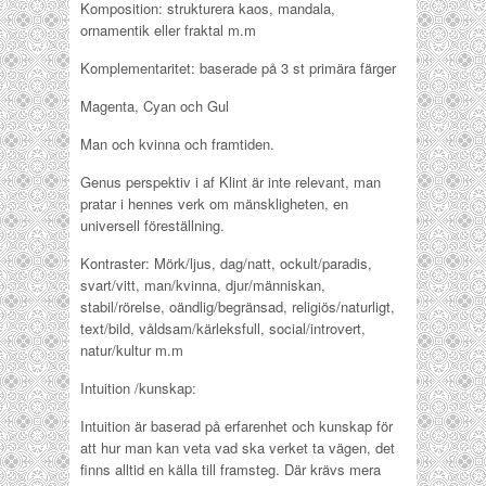
Komposition: strukturera kaos, mandala,
ornamentik eller fraktal m.m
Komplementaritet: baserade på 3 st primära färger
Magenta, Cyan och Gul
Man och kvinna och framtiden.
Genus perspektiv i af Klint är inte relevant, man
pratar i hennes verk om mänskligheten, en
universell föreställning.
Kontraster: Mörk/ljus, dag/natt, ockult/paradis,
svart/vitt, man/kvinna, djur/människan,
stabil/rörelse, oändlig/begränsad, religiös/naturligt,
text/bild, våldsam/kärleksfull, social/introvert,
natur/kultur m.m
Intuition /kunskap:
Intuition är baserad på erfarenhet och kunskap för
att hur man kan veta vad ska verket ta vägen, det
finns alltid en källa till framsteg. Där krävs mera