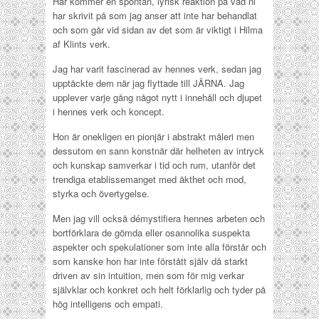
Här kommer en spontan, lyrisk reaktion på vad ni
har skrivit på som jag anser att inte har behandlat
och som går vid sidan av det som är viktigt i Hilma
af Klints verk.
Jag har varit fascinerad av hennes verk, sedan jag
upptäckte dem när jag flyttade till JÄRNA. Jag
upplever varje gång något nytt i innehåll och djupet
i hennes verk och koncept.
Hon är onekligen en pionjär i abstrakt måleri men
dessutom en sann konstnär där helheten av intryck
och kunskap samverkar i tid och rum, utanför det
trendiga etablissemanget med äkthet och mod,
styrka och övertygelse.
Men jag vill också démystifiera hennes arbeten och
bortförklara de gömda eller osannolika suspekta
aspekter och spekulationer som inte alla förstår och
som kanske hon har inte förstått själv då starkt
driven av sin intuition, men som för mig verkar
självklar och konkret och helt förklarlig och tyder på
hög intelligens och empati.