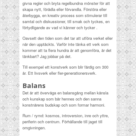
givna regler och bryta regelbundna mönster för att
skapa nytt, förädla eller förvandla. Förstöra eller
återbygga, en kreativ process som stimulerar till
samtal och diskussioner, till smak och tyckes, en
förtydligande av vad vi känner och tycker .
Oavsett den tiden som det tar att utföra verket eller
när den upptäckts. Varför inte tänka ett verk som
kommer att ta flera hundra år att genomföra, är det
tänkbart? Jag jobbar på det.
Till exempel ett konstverk som blir färdig om 300
år. Ett livsverk eller fler-generationersverk.
Balans
Det är att överväga en balansgång mellan känsla
och kunskap som bär hennes och den sanna
konstnärens budskap och som formar harmoni.
Rum / rymd: kosmos, introversion, inre och yttre,
periferin och centrum. Förhållande till jaget till
omgivningen.