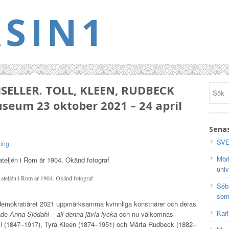
SIN1
ELLER. TOLL, KLEEN, RUDBECK
eum 23 oktober 2021 – 24 april
Senas
SVE
ning
Mörk
univ
 ateljén i Rom år 1904. Okänd fotograf
Séb
som
t demokratiåret 2021 uppmärksamma kvinnliga konstnärer och deras
Karl
nade
Anna Sjödahl – all denna jävla lycka
och nu välkomnas
ll (1847–1917), Tyra Kleen (1874–1951) och Märta Rudbeck (1882–