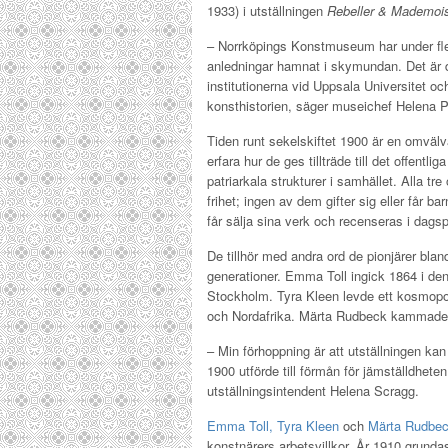
1933) i utställningen
Rebeller & Mademoise
– Norrköpings Konstmuseum har under flera
anledningar hamnat i skymundan. Det är d
institutionerna vid Uppsala Universitet oc
konsthistorien, säger museichef Helena 
Tiden runt sekelskiftet 1900 är en omväl
erfara hur de ges tillträde till det offent
patriarkala strukturer i samhället. Alla tre
frihet; ingen av dem gifter sig eller får 
får sälja sina verk och recenseras i dags
De tillhör med andra ord de pionjärer bl
generationer. Emma Toll ingick 1864 i den
Stockholm. Tyra Kleen levde ett kosmopolit
och Nordafrika. Märta Rudbeck kammade 
– Min förhoppning är att utställningen kan b
1900 utförde till förmån för jämställdhet
utställningsintendent Helena Scragg.
Emma Toll,
Tyra Kleen
och
Märta Rudbe
konstnärers arbetsvillkor. År 1910 grunda