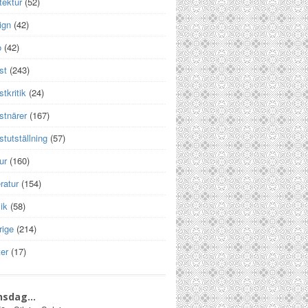
tektur
(52)
ign
(42)
o
(42)
st
(243)
tkritik
(24)
stnärer
(167)
tutställning
(57)
ur
(160)
eratur
(154)
ik
(58)
rige
(214)
er
(17)
nsdag…