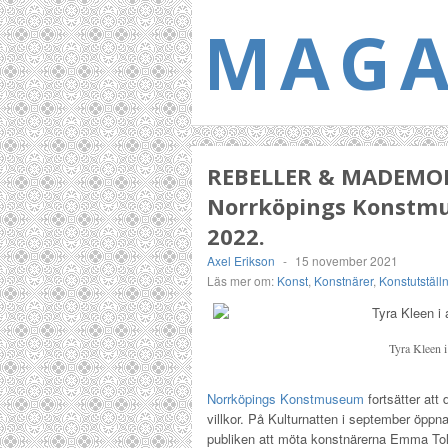
MAGA
REBELLER & MADEMOIS
Norrköpings Konstmus
2022.
Axel Erikson
-
15 november 2021
Läs mer om:
Konst
,
Konstnärer
,
Konstutställ
Tyra Kleen i
Norrköpings Konstmuseum
fortsätter at
villkor. På Kulturnatten i september öpp
publiken att möta konstnärerna Emma To