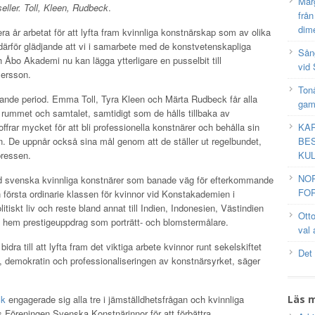
Mar
ller. Toll, Kleen, Rudbeck
.
frå
dim
 år arbetat för att lyfta fram kvinnliga konstnärskap som av olika
ärför glädjande att vi i samarbete med de konstvetenskapliga
Sång
h Åbo Akademi nu kan lägga ytterligare en pusselbit till
vid 
Persson.
Tonå
vande period. Emma Toll, Tyra Kleen och Märta Rudbeck får alla
gam
liga rummet och samtalet, samtidigt som de hålls tillbaka av
KAR
 offrar mycket för att bli professionella konstnärer och behålla sin
BES
barn. De uppnår också sina mål genom att de ställer ut regelbundet,
KUL
pressen.
NO
and svenska kvinnliga konstnärer som banade väg för efterkommande
FOR
 första ordinarie klassen för kvinnor vid Konstakademien i
iskt liv och reste bland annat till Indien, Indonesien, Västindien
Ott
hem prestigeuppdrag som porträtt- och blomstermålare.
val 
idra till att lyfta fram det viktiga arbete kvinnor runt sekelskiftet
Det
en, demokratin och professionaliseringen av konstnärsyrket, säger
Läs 
ck
engagerade sig alla tre i jämställdhetsfrågan och kvinnliga
s Föreningen Svenska Konstnärinnor för att förbättra