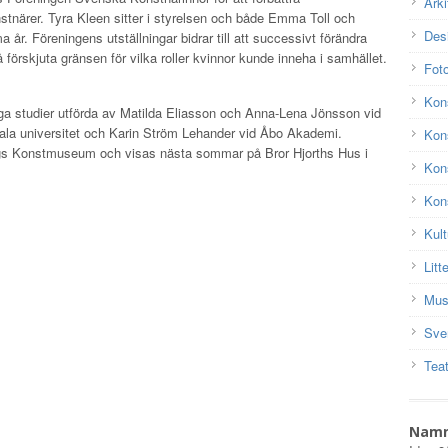
Arki
nstnärer. Tyra Kleen sitter i styrelsen och både Emma Toll och
Des
år. Föreningens utställningar bidrar till att successivt förändra
förskjuta gränsen för vilka roller kvinnor kunde inneha i samhället.
Fot
Kon
ga studier utförda av Matilda Eliasson och Anna-Lena Jönsson vid
ala universitet och Karin Ström Lehander vid Åbo Akademi.
Kons
ngs Konstmuseum och visas nästa sommar på Bror Hjorths Hus i
Kon
Kons
Kult
Litt
Mus
Sve
Teat
Nam