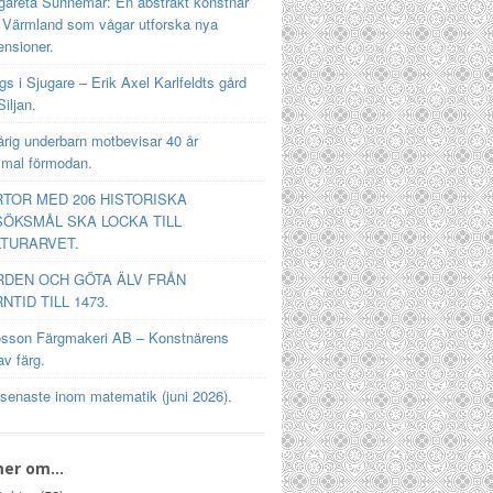
gareta Sunnemar: En abstrakt konstnär
n Värmland som vågar utforska nya
ensioner.
s i Sjugare – Erik Axel Karlfeldts gård
Siljan.
rig underbarn motbevisar 40 år
mal förmodan.
TOR MED 206 HISTORISKA
ÖKSMÅL SKA LOCKA TILL
TURARVET.
RDEN OCH GÖTA ÄLV FRÅN
NTID TILL 1473.
osson Färgmakeri AB – Konstnärens
av färg.
 senaste inom matematik (juni 2026).
mer om…