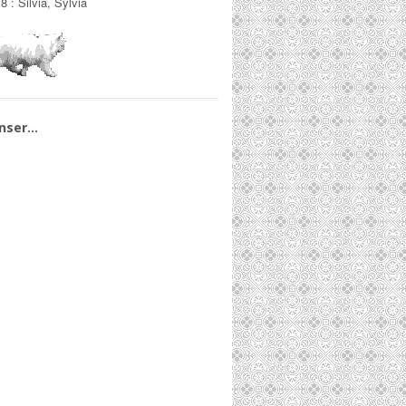
/8
:
Silvia, Sylvia
nser…