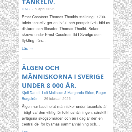
TANKELIV.
HAG
-
9 april 2026
Ernst Cassirers Thomas Thorilds ställning i 1700-
talets tankeliv ger en livfull och perspektivrik bild av
diktaren och filosofen Thomas Thorild. Boken
skrevs under Ernst Cassirers tid i Sverige som
flykting från…
Läs →
ÄLGEN OCH
MÄNNISKORNA I SVERIGE
UNDER 8 000 ÅR.
Kjell Danell
,
Leif Mattsson & Margareta Stéen
,
Roger
Bergström
-
26 februari 2026
Älgen har fascinerat människor under tusentals år.
Tidigt var den viktig för folkhushållningen, särskilt i
avlägsna skogsområden och än i dag är den en
central del för byarnas sammanhållning och…
Läs →