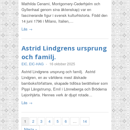
Mathilda Cenami, Montgomery-Cederhjelm och
Gyllenhaal genom sina äktenskap) var en
fascinerande figur i svensk kulturhistoria. Född den
14 juni 1796 i Milano, Italien,…
Läs →
Astrid Lindgrens ursprung
och familj.
EIC
,
EIC-HAG
-
16 oktober 2025
Astrid Lindgrens ursprung och familj. Astrid
Lindgren, en av världens mest älskade
barnboksförfattare, skapade tidlösa berättelser som
Pippi Långstrump, Emil i Lönneberga och Bröderna
Lejonhjärta. Hennes verk är djupt rotade…
Läs →
1
2
3
4
5
6
…
14
Nästa »