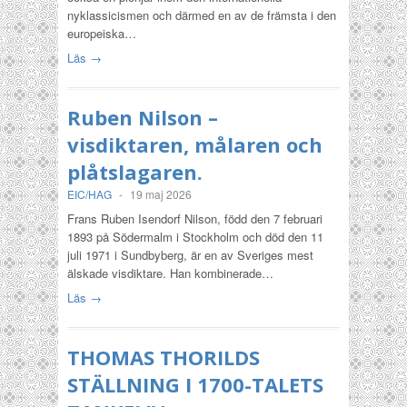
nyklassicismen och därmed en av de främsta i den
europeiska…
Läs →
Ruben Nilson –
visdiktaren, målaren och
plåtslagaren.
EIC/HAG
-
19 maj 2026
Frans Ruben Isendorf Nilson, född den 7 februari
1893 på Södermalm i Stockholm och död den 11
juli 1971 i Sundbyberg, är en av Sveriges mest
älskade visdiktare. Han kombinerade…
Läs →
THOMAS THORILDS
STÄLLNING I 1700-TALETS