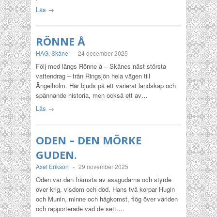
Läs →
RÖNNE Å
HAG
,
Skåne
-
24 december 2025
Följ med längs Rönne å – Skånes näst största
vattendrag – från Ringsjön hela vägen till
Ängelholm. Här bjuds på ett varierat landskap och
spännande historia, men också ett av…
Läs →
ODEN – DEN MÖRKE
GUDEN.
Axel Erikson
-
29 november 2025
Oden var den främsta av asagudarna och styrde
över krig, visdom och död. Hans två korpar Hugin
och Munin, minne och hågkomst, flög över världen
och rapporterade vad de sett….