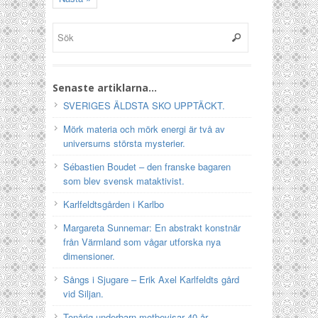
Senaste artiklarna…
SVERIGES ÄLDSTA SKO UPPTÄCKT.
Mörk materia och mörk energi är två av
universums största mysterier.
Sébastien Boudet – den franske bagaren
som blev svensk mataktivist.
Karlfeldtsgården i Karlbo
Margareta Sunnemar: En abstrakt konstnär
från Värmland som vågar utforska nya
dimensioner.
Sångs i Sjugare – Erik Axel Karlfeldts gård
vid Siljan.
Tonårig underbarn motbevisar 40 år