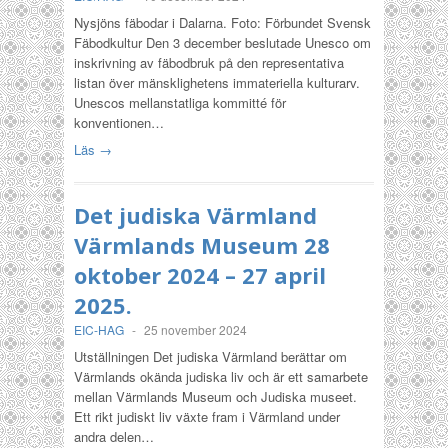
Nysjöns fäbodar i Dalarna. Foto: Förbundet Svensk
Fäbodkultur Den 3 december beslutade Unesco om
inskrivning av fäbodbruk på den representativa
listan över mänsklighetens immateriella kulturarv.
Unescos mellanstatliga kommitté för
konventionen…
Läs →
Det judiska Värmland
Värmlands Museum 28
oktober 2024 – 27 april
2025.
EIC-HAG
-
25 november 2024
Utställningen Det judiska Värmland berättar om
Värmlands okända judiska liv och är ett samarbete
mellan Värmlands Museum och Judiska museet.
Ett rikt judiskt liv växte fram i Värmland under
andra delen…