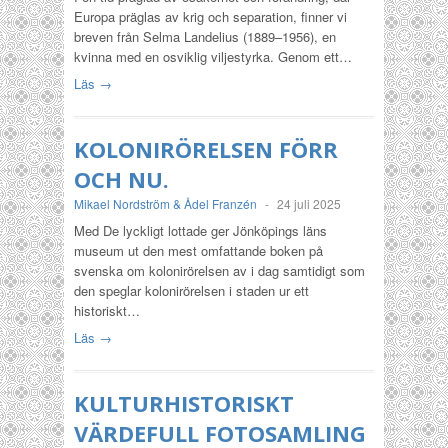
Europa präglas av krig och separation, finner vi
breven från Selma Landelius (1889–1956), en
kvinna med en osviklig viljestyrka. Genom ett…
Läs →
KOLONIRÖRELSEN FÖRR
OCH NU.
Mikael Nordström & Ådel Franzén
-
24 juli 2025
Med De lyckligt lottade ger Jönköpings läns
museum ut den mest omfattande boken på
svenska om kolonirörelsen av i dag samtidigt som
den speglar kolonirörelsen i staden ur ett
historiskt…
Läs →
KULTURHISTORISKT
VÄRDEFULL FOTOSAMLING