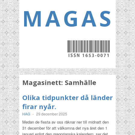
MAGASI
Magasinett:
Samhälle
Olika tidpunkter då länder
firar nyår.
HAG
-
29 december 2025
Medan de flesta av oss räknar ner till midnatt den
31 december för att välkomna det nya året den 1
januari enligt den gregorianska kalendern, ser det