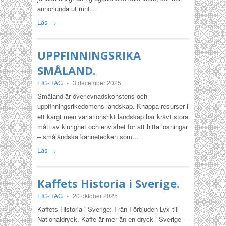
annorlunda ut runt…
Läs →
UPPFINNINGSRIKA
SMÅLAND.
EIC-HAG
-
3 december 2025
Småland är överlevnadskonstens och
uppfinningsrikedomens landskap. Knappa resurser i
ett kargt men variationsrikt landskap har krävt stora
mått av klurighet och envishet för att hitta lösningar
– småländska kännetecken som…
Läs →
Kaffets Historia i Sverige.
EIC-HAG
-
20 oktober 2025
Kaffets Historia i Sverige: Från Förbjuden Lyx till
Nationaldryck. Kaffe är mer än en dryck i Sverige –