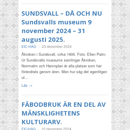
SUNDSVALL – DÅ OCH NU
Sundsvalls museum 9
november 2024 – 31
augusti 2025.
EIC-HAG
-
23 december 2024
Åkroken i Sundsvall, cirka 1900. Foto: Ellen Palm.
Ur Sundsvalls museums samlingar Åkroken,
Norrmalm och Hamnplan är alla platser som har
förändrats genom åren. Men hur såg det egentligen
ut…
Läs →
FÄBODBRUK ÄR EN DEL AV
MÄNSKLIGHETENS
KULTURARV.
EIC/HAG
-
10 december 2024