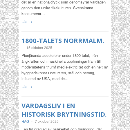
det är en nationaldryck som genomsyrar vardagen
genom den unika fikakulturen. Svenskarna
konsumerar…
Läs →
1800-TALETS NORRMALM.
-
15 oktober 2025
Pionjäranda accelererar under 1800-talet, från
ångkraften och maskinella uppfinningar fram till
modernitetens triumf med elektricitet och en helt ny
byggnadskonst i natursten, stål och betong,
influerad av USA, med de…
Läs →
VARDAGSLIV I EN
HISTORISK BRYTNINGSTID.
HAG
-
7 oktober 2025
I en tid präglad av osäkerhet och förändring, där