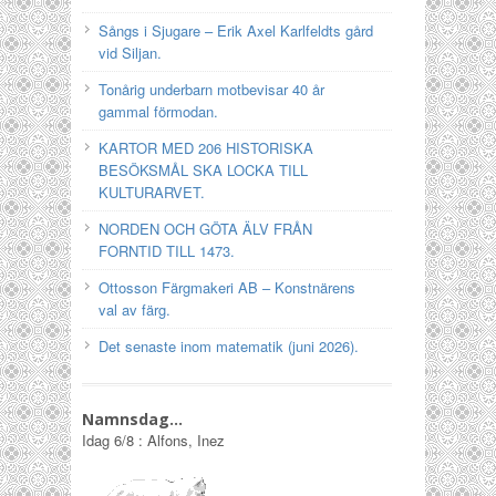
Sångs i Sjugare – Erik Axel Karlfeldts gård
vid Siljan.
Tonårig underbarn motbevisar 40 år
gammal förmodan.
KARTOR MED 206 HISTORISKA
BESÖKSMÅL SKA LOCKA TILL
KULTURARVET.
NORDEN OCH GÖTA ÄLV FRÅN
FORNTID TILL 1473.
Ottosson Färgmakeri AB – Konstnärens
val av färg.
Det senaste inom matematik (juni 2026).
Namnsdag…
Idag
6/8
:
Alfons, Inez