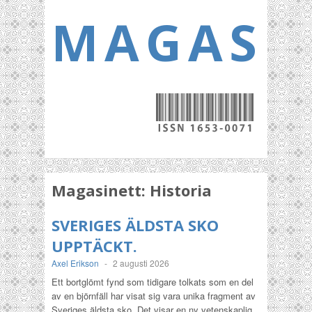
MAGASI
Magasinett:
Historia
SVERIGES ÄLDSTA SKO
UPPTÄCKT.
Axel Erikson
-
2 augusti 2026
Ett bortglömt fynd som tidigare tolkats som en del
av en björnfäll har visat sig vara unika fragment av
Sveriges äldsta sko. Det visar en ny vetenskaplig