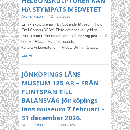
HELGONSKULPTURER KAN
HA STYMPATS MEDVETET.
Axel Eriksson
-
12 mars 2026
En av skulpturerna från Gotlands Museum. Foto:
Emil Schön (CCBY) Flera gotländska kyrkliga
träskulpturer från medeltiden befinner sig just nu på
besök i Riksantikvarieämbetets
kulturarvslaboratorium i Visby. De har lånats…
Läs →
JÖNKÖPINGS LÄNS
MUSEUM 125 ÅR – FRÅN
FLINTSPÅN TILL
BALANSVÅG Jönköpings
läns museum 7 februari –
31 december 2026.
Axel Eriksson
-
11 februari 2026