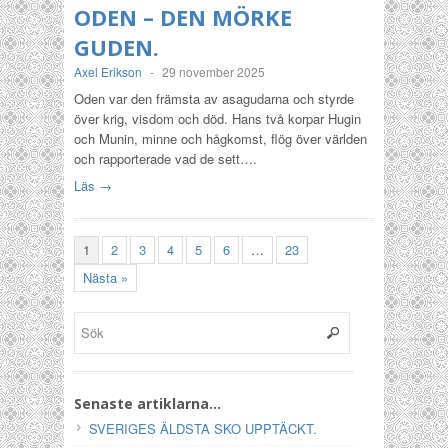
ODEN – DEN MÖRKE
GUDEN.
Axel Erikson
-
29 november 2025
Oden var den främsta av asagudarna och styrde
över krig, visdom och död. Hans två korpar Hugin
och Munin, minne och hågkomst, flög över världen
och rapporterade vad de sett….
Läs →
1
2
3
4
5
6
…
23
Nästa »
Senaste artiklarna…
SVERIGES ÄLDSTA SKO UPPTÄCKT.