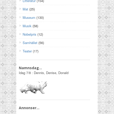
Litteratur
(154)
Mat
(25)
Museum
(130)
Musik
(58)
Nobelpris
(12)
Samhället
(56)
Teater
(17)
Namnsdag…
Idag
7/8
:
Dennis, Denise, Donald
Annonser…