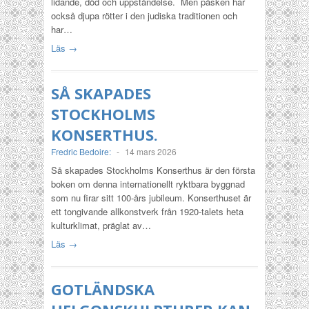
lidande, död och uppståndelse. Men påsken har
också djupa rötter i den judiska traditionen och
har…
Läs →
SÅ SKAPADES
STOCKHOLMS
KONSERTHUS.
Fredric Bedoire:
-
14 mars 2026
Så skapades Stockholms Konserthus är den första
boken om denna internationellt ryktbara byggnad
som nu firar sitt 100-års jubileum. Konsert­huset är
ett tongivande allkonstverk från 1920-talets heta
kulturklimat, präglat av…
Läs →
GOTLÄNDSKA