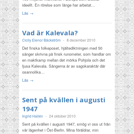
ideellt. En rörelse som länge har arbetat…
Läs →
Vad är Kalevala?
Cicily Elenor Bäckström
-
8 december 2010
Det finska folkeposet, hjältediktningen med 50
sånger skrivna på finsk runometer, som handlar om
en maktkamp mellan det mörka Pohjola och det
ljusa Kalevala. Sångerna är av sagokaraktär där
osannolika…
Läs →
Sent på kvällen i augusti
1947
Ingrid Hallén
-
24 oktober 2010
Sent på kvällen i augusti 1947, smög vi oss ut från
vår lägenhet i Öst-Berlin. Mina föräldrar, min