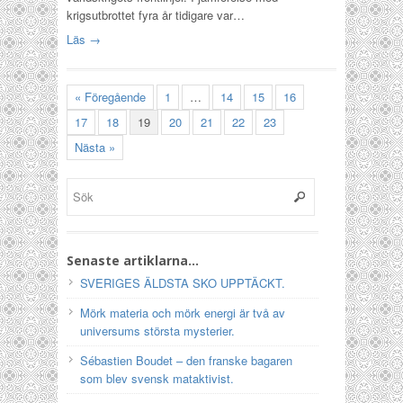
krigsutbrottet fyra år tidigare var…
Läs →
« Föregående
1
…
14
15
16
17
18
19
20
21
22
23
Nästa »
Senaste artiklarna…
SVERIGES ÄLDSTA SKO UPPTÄCKT.
Mörk materia och mörk energi är två av
universums största mysterier.
Sébastien Boudet – den franske bagaren
som blev svensk mataktivist.