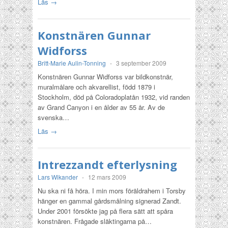
Läs →
Konstnären Gunnar
Widforss
Britt-Marie Aulin-Tonning
-
3 september 2009
Konstnären Gunnar Widforss var bildkonstnär,
muralmålare och akvarellist, född 1879 i
Stockholm, död på Coloradoplatån 1932, vid randen
av Grand Canyon i en ålder av 55 år. Av de
svenska…
Läs →
Intrezzandt efterlysning
Lars Wikander
-
12 mars 2009
Nu ska ni få höra. I min mors föräldrahem i Torsby
hänger en gammal gårdsmålning signerad Zandt.
Under 2001 försökte jag på flera sätt att spåra
konstnären. Frågade släktingarna på…