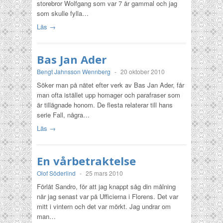
storebror Wolfgang som var 7 år gammal och jag
som skulle fylla…
Läs →
Bas Jan Ader
Bengt Jahnsson Wennberg
-
20 oktober 2010
Söker man på nätet efter verk av Bas Jan Ader, får
man ofta istället upp homager och parafraser som
är tillägnade honom. De flesta relaterar till hans
serie Fall, några…
Läs →
En vårbetraktelse
Olof Söderlind
-
25 mars 2010
Förlåt Sandro, för att jag knappt såg din målning
när jag senast var på Ufficierna i Florens. Det var
mitt i vintern och det var mörkt. Jag undrar om
man…