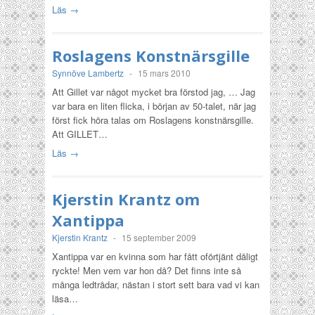
Läs →
Roslagens Konstnärsgille
Synnöve Lambertz
-
15 mars 2010
Att Gillet var något mycket bra förstod jag, … Jag
var bara en liten flicka, i början av 50-talet, när jag
först fick höra talas om Roslagens konstnärsgille.
Att GILLET…
Läs →
Kjerstin Krantz om
Xantippa
Kjerstin Krantz
-
15 september 2009
Xantippa var en kvinna som har fått oförtjänt dåligt
ryckte! Men vem var hon då? Det finns inte så
många ledtrådar, nästan i stort sett bara vad vi kan
läsa…