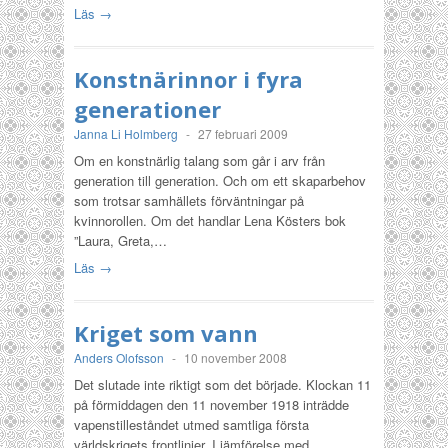
Läs →
Konstnärinnor i fyra
generationer
Janna Li Holmberg
-
27 februari 2009
Om en konstnärlig talang som går i arv från
generation till generation. Och om ett skaparbehov
som trotsar samhällets förväntningar på
kvinnorollen. Om det handlar Lena Kösters bok
”Laura, Greta,…
Läs →
Kriget som vann
Anders Olofsson
-
10 november 2008
Det slutade inte riktigt som det började. Klockan 11
på förmiddagen den 11 november 1918 inträdde
vapenstilleståndet utmed samtliga första
världskrigets frontlinjer. I jämförelse med