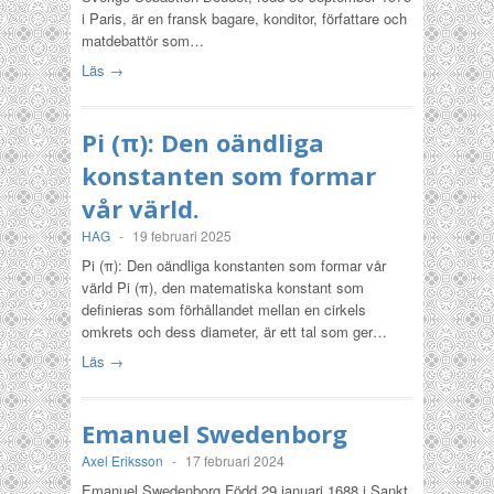
i Paris, är en fransk bagare, konditor, författare och
matdebattör som…
Läs →
Pi (π): Den oändliga
konstanten som formar
vår värld.
HAG
-
19 februari 2025
Pi (π): Den oändliga konstanten som formar vår
värld Pi (π), den matematiska konstant som
definieras som förhållandet mellan en cirkels
omkrets och dess diameter, är ett tal som ger…
Läs →
Emanuel Swedenborg
Axel Eriksson
-
17 februari 2024
Emanuel Swedenborg Född 29 januari 1688 i Sankt