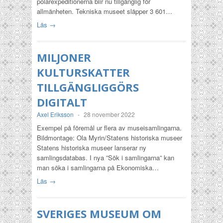
polarexpeditionerna blir nu tillgänglig för
allmänheten. Tekniska museet släpper 3 601…
Läs →
MILJONER
KULTURSKATTER
TILLGÄNGLIGGÖRS
DIGITALT
Axel Eriksson
-
28 november 2022
Exempel på föremål ur flera av museisamlingarna.
Bildmontage: Ola Myrin/Statens historiska museer
Statens historiska museer lanserar ny
samlingsdatabas. I nya ”Sök i samlingarna” kan
man söka i samlingarna på Ekonomiska…
Läs →
SVERIGES MUSEUM OM