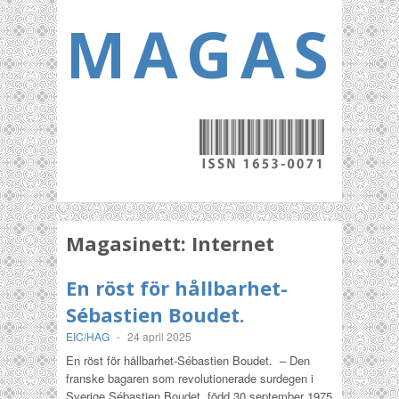
MAGASI
Magasinett:
Internet
En röst för hållbarhet-
Sébastien Boudet.
EIC/HAG
-
24 april 2025
En röst för hållbarhet-Sébastien Boudet. – Den
franske bagaren som revolutionerade surdegen i
Sverige Sébastien Boudet, född 30 september 1975