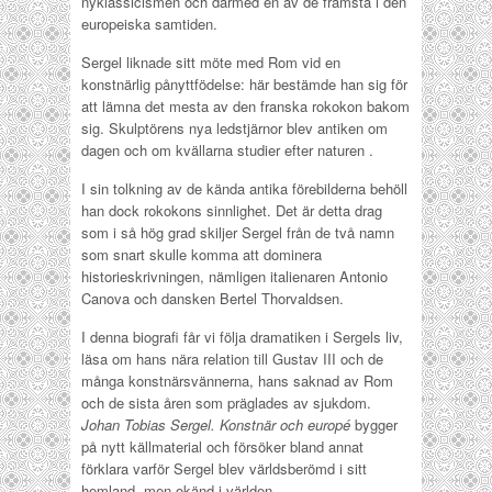
nyklassicismen och därmed en av de främsta i den
europeiska samtiden.
Sergel liknade sitt möte med Rom vid en
konstnärlig pånyttfödelse: här bestämde han sig för
att lämna det mesta av den franska rokokon bakom
sig. Skulptörens nya ledstjärnor blev antiken om
dagen och om kvällarna studier efter naturen .
I sin tolkning av de kända antika förebilderna behöll
han dock rokokons sinnlighet. Det är detta drag
som i så hög grad skiljer Sergel från de två namn
som snart skulle komma att dominera
historieskrivningen, nämligen italienaren Antonio
Canova och dansken Bertel Thorvaldsen.
I denna biografi får vi följa dramatiken i Sergels liv,
läsa om hans nära relation till Gustav III och de
många konstnärsvännerna, hans saknad av Rom
och de sista åren som präglades av sjukdom.
Johan Tobias Sergel. Konstnär och europé
bygger
på nytt källmaterial och försöker bland annat
förklara varför Sergel blev världsberömd i sitt
hemland, men okänd i världen.