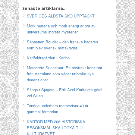
Senaste artiklarna…
SVERIGES ÄLDSTA SKO UPPTÄCKT.
Mörk materia och mörk energi är två av
universums största mysterier.
Sébastien Boudet – den franske bagaren
som blev svensk mataktivist.
Karlfeldtsgården i Karlbo
Margareta Sunnemar: En abstrakt konstnär
från Värmland som vågar utforska nya
dimensioner.
Sångs i Sjugare – Erik Axel Karlfeldts gård
vid Siljan.
Tonårig underbarn motbevisar 40 år
gammal förmodan.
KARTOR MED 206 HISTORISKA
BESÖKSMÅL SKA LOCKA TILL
KULTURARVET.