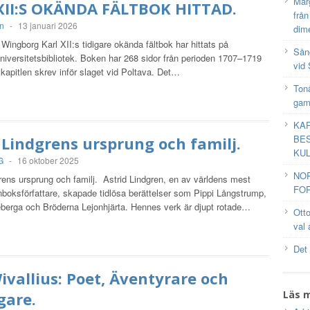
Mar
XII:S OKÄNDA FÄLTBOK HITTAD.
frå
n
-
13 januari 2026
dim
Wingborg Karl XII:s tidigare okända fältbok har hittats på
Sång
iversitetsbibliotek. Boken har 268 sidor från perioden 1707–1719
vid 
 kapitlen skrev inför slaget vid Poltava. Det…
Tonå
gam
KAR
BES
 Lindgrens ursprung och familj.
KUL
G
-
16 oktober 2025
NO
rens ursprung och familj. Astrid Lindgren, en av världens mest
FOR
nboksförfattare, skapade tidlösa berättelser som Pippi Långstrump,
eberga och Bröderna Lejonhjärta. Hennes verk är djupt rotade…
Ott
val 
Det
ivallius: Poet, Äventyrare och
Läs 
gare.