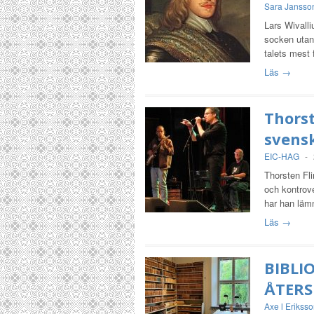
Sara Jansso
Lars Wivalli
socken utan
talets mest
Läs →
Thorst
svensk
EIC-HAG
-
Thorsten Fli
och kontrov
har han lämn
Läs →
BIBLI
ÅTERS
Axe l Erikss