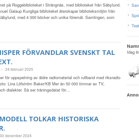
et på Roggebiblioteket i Strängnäs, med biblioteket från Säbylund.
Sam
el Galaup Kungliga biblioteket återskapar biblioteksmiljön från
Spr
Säbylund, med 4 000 böcker och unika föremål. Samlingen, som
Teat
Nam
ISPER FÖRVANDLAR SVENSKT TAL
Idag
6
EXT.
-
24 februari 2025
 för uppspelning av äldre radiomaterial och rullband med riksradio
Foto: Lina Löfström Baker/KB Mer än 50 000 timmar av TV,
och dialekter. Så ser träningsdatat för…
Anno
-MODELL TOLKAR HISTORISKA
R.
30 december 2024