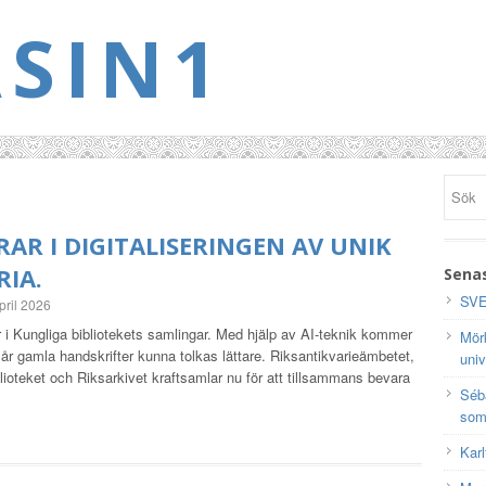
SIN1
DRAR I DIGITALISERINGEN AV UNIK
RIA.
Senas
SVE
pril 2026
 i Kungliga bibliotekets samlingar. Med hjälp av AI-teknik kommer
Mörk
 år gamla handskrifter kunna tolkas lättare. Riksantikvarieämbetet,
univ
lioteket och Riksarkivet kraftsamlar nu för att tillsammans bevara
Séb
som
Karl