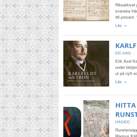
Riksarkivet
svenska frå
95 procent.
Läs →
KARLF
EIC-HAG
-
Erik Axel Ka
under början
ut på nytt 
Läs →
HITTA
RUNST
HAG/EIC
-
Runstensapp
Magnus Käll