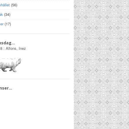
hället
(56)
åk
(34)
er
(17)
nsdag…
/8
:
Alfons, Inez
nser…