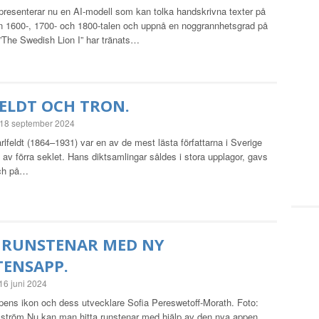
 presenterar nu en AI-modell som kan tolka handskrivna texter på
n 1600-, 1700- och 1800-talen och uppnå en noggrannhetsgrad på
 ”The Swedish Lion I” har tränats…
ELDT OCH TRON.
18 september 2024
rlfeldt (1864–1931) var en av de mest lästa författarna i Sverige
 av förra seklet. Hans diktsamlingar såldes i stora upplagor, gavs
och på…
 RUNSTENAR MED NY
ENSAPP.
16 juni 2024
ens ikon och dess utvecklare Sofia Pereswetoff-Morath. Foto:
ström Nu kan man hitta runstenar med hjälp av den nya appen