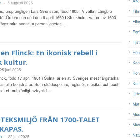
Arki
n
-
5 augusti 2025
us, ursprungligen Lars Svensson, född 1605 i Vivalla i Längbro
Fil
för Örebro och död den 6 april 1669 i Stockholm, var en av 1600-
Filo
 färgstarka svenska personligheter….
Förf
Hist
en Flinck: En ikonisk rebell i
Hög
 kultur.
Kon
25 juni 2025
Kon
nck, född 17 april 1961 i Solna, är en av Sveriges mest färgstarka
Kult
ersiella konstnärer. Som skådespelare, regissör, musiker och poet
at ett outplånligt avtryck i…
Litt
Mat
Mu
OTEKSMILJÖ FRÅN 1700-TALET
Mus
KAPAS.
Nat
on
-
22 juni 2025