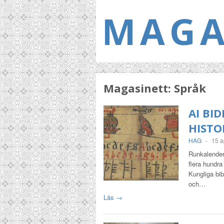
MAGA
Magasinett:
Språk
AI BI
HISTO
HAG
-
15 a
Runkalender
flera hundra
Kungliga bib
och…
Läs →