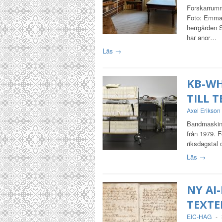
Forskarrumm
Foto: Emmanu
herrgården 
har anor…
Läs →
KB-WH
TILL T
Axel Erikson
Bandmaskiner
från 1979. 
riksdagstal 
Läs →
NY AI
TEXTE
EIC-HAG
-