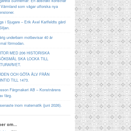
gareta Sunnemar: En abstrakt konstnär
n Värmland som vågar utforska nya
ensioner.
s i Sjugare – Erik Axel Karlfeldts gård
Siljan.
rig underbarn motbevisar 40 år
mal förmodan.
TOR MED 206 HISTORISKA
ÖKSMÅL SKA LOCKA TILL
TURARVET.
RDEN OCH GÖTA ÄLV FRÅN
NTID TILL 1473.
osson Färgmakeri AB – Konstnärens
av färg.
 senaste inom matematik (juni 2026).
mer om…