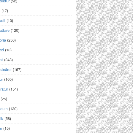
tektur
(52)
m
(17)
sofi
(10)
attare
(120)
oria
(250)
tid
(18)
st
(243)
stnärer
(167)
ur
(160)
eratur
(154)
(25)
seum
(130)
ik
(58)
ur
(15)