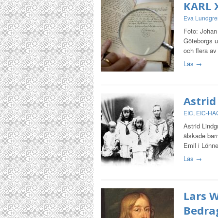
KARL 
Eva Lundgre
Foto: Johan 
Göteborgs un
och flera av
Läs →
Astrid
EIC
,
EIC-HA
Astrid Lindg
älskade bar
Emil i Lönn
Läs →
Lars W
Bedra