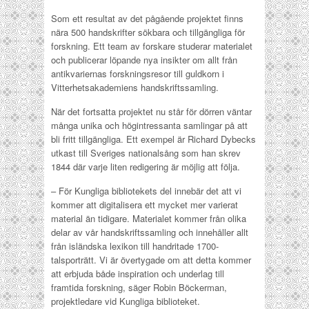
Som ett resultat av det pågående projektet finns
nära 500 handskrifter sökbara och tillgängliga för
forskning. Ett team av forskare studerar materialet
och publicerar löpande nya insikter om allt från
antikvariernas forskningsresor till guldkorn i
Vitterhetsakademiens handskriftssamling.
När det fortsatta projektet nu står för dörren väntar
många unika och högintressanta samlingar på att
bli fritt tillgängliga. Ett exempel är Richard Dybecks
utkast till Sveriges nationalsång som han skrev
1844 där varje liten redigering är möjlig att följa.
– För Kungliga bibliotekets del innebär det att vi
kommer att digitalisera ett mycket mer varierat
material än tidigare. Materialet kommer från olika
delar av vår handskriftssamling och innehåller allt
från isländska lexikon till handritade 1700-
talsporträtt. Vi är övertygade om att detta kommer
att erbjuda både inspiration och underlag till
framtida forskning, säger Robin Böckerman,
projektledare vid Kungliga biblioteket.