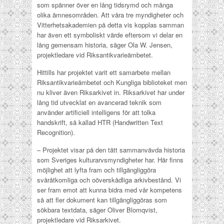
som spänner över en lång tidsrymd och många
olika ämnesområden. Att våra tre myndigheter och
Vitterhetsakademien på detta vis kopplas samman
har även ett symboliskt värde eftersom vi delar en
lång gemensam historia, säger Ola W. Jensen,
projektledare vid Riksantikvarieämbetet.
Hittills har projektet varit ett samarbete mellan
Riksantikvarieämbetet och Kungliga biblioteket men
nu kliver även Riksarkivet in. Riksarkivet har under
lång tid utvecklat en avancerad teknik som
använder artificiell intelligens för att tolka
handskrift, så kallad HTR (Handwritten Text
Recognition).
– Projektet visar på den tätt sammanvävda historia
som Sveriges kulturarvsmyndigheter har. Här finns
möjlighet att lyfta fram och tillgängliggöra
svåråtkomliga och oöverskådliga arkivbestånd. Vi
ser fram emot att kunna bidra med vår kompetens
så att fler dokument kan tillgängliggöras som
sökbara textdata, säger Oliver Blomqvist,
projektledare vid Riksarkivet.