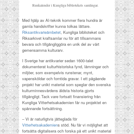
Runkalender i Kungliga bibliotekets samlingar.
Med hjälp av AI-teknik kommer flera hundra år
gamla handskrifter kunna tolkas lättare.
Riksantikvarieämbetet
, Kungliga biblioteket och
Riksarkivet kraftsamlar nu för att tillsammans
bevara och tillgängliggöra en unik del av vårt
gemensamma kulturarv.
I Sverige har antikvarier sedan 1600-talet
dokumenterat kulturhistoriska fynd, lämningar och
miljöer, som exempelvis runstenar, mynt,
vapensköldar och forntida gravar. I ett pågående
projekt har unikt material som speglar den svenska
kulturminnesvårdens äldsta historia gjorts
tillgängligt. Tack vare fortsatt finansiering från
Kungliga Vitterhetsakademien får nu projektet en
spännande fortsättning.
– Vi är naturligtvis jätteglada för
Vitterhetsakademien
s stöd. Nu får vi möjlighet att
fortsätta digitalisera och forska på ett unikt material