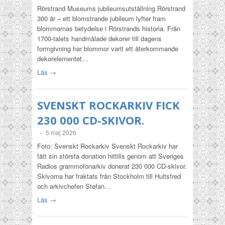
Rörstrand Museums jubileumsutställning Rörstrand
300 år – ett blomstrande jubileum lyfter fram
blommornas betydelse i Rörstrands historia. Från
1700-talets handmålade dekorer till dagens
formgivning har blommor varit ett återkommande
dekorelementet…
Läs →
SVENSKT ROCKARKIV FICK
230 000 CD-SKIVOR.
-
5 maj 2026
Foto: Svenskt Rockarkiv Svenskt Rockarkiv har
fått sin största donation hittills genom att Sveriges
Radios grammofonarkiv donerat 230 000 CD-skivor.
Skivorna har fraktats från Stockholm till Hultsfred
och arkivchefen Stefan…
Läs →