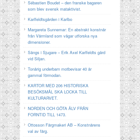
Sébastien Boudet – den franske bagaren
som blev svensk mataktivist.
Karlfeldtsgården i Karlbo
Margareta Sunnemar: En abstrakt konstnär
från Värmland som vågar utforska nya
dimensioner.
Sångs i Sjugare – Erik Axel Karlfeldts gård
vid Siljan.
Tonårig underbarn motbevisar 40 år
gammal förmodan.
KARTOR MED 206 HISTORISKA
BESÖKSMÅL SKA LOCKA TILL
KULTURARVET.
NORDEN OCH GÖTA ÄLV FRÅN
FORNTID TILL 1473.
Ottosson Färgmakeri AB – Konstnärens
val av färg.