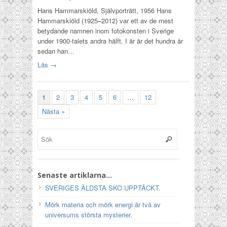
Hans Hammarskiöld, Självporträtt, 1956 Hans
Hammarskiöld (1925–2012) var ett av de mest
betydande namnen inom fotokonsten i Sverige
under 1900-talets andra hälft. I år är det hundra år
sedan han…
Läs →
1
2
3
4
5
6
…
12
Nästa »
Senaste artiklarna…
SVERIGES ÄLDSTA SKO UPPTÄCKT.
Mörk materia och mörk energi är två av
universums största mysterier.