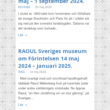
maj – 1 september 2024.
EIC/HAG
-
20 maj 2024
I slutet av 1800-talet kom konstnärer och författare
att överge Stockholm och Paris för att i stället slå
sig ned på den svenska landsbygden. Dalarna var
det landskap som lockade…
Läs →
RAOUL Sveriges museum
om Förintelsen 14 maj
2024 – januari 2025.
HAG
-
14 maj 2024
Med ovanligt mod och omvittnad handlingskraft
räddade Raoul Wallenberg livet på tusentals judar
under andra världskrigets slutskede. Nu öppnar
Raoul, ”en liten utställning om en stor gärning”, på
Sveriges…
Läs →