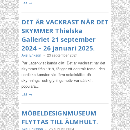
Läs →
DET ÄR VACKRAST NÄR DET
SKYMMER Thielska
Galleriet 21 september
2024 – 26 januari 2025.
Axel Erikson
-
23 september 2024
Pär Lagerkvist kända dikt, Det är vackrast när det
skymmer från 1919, fångar ett centralt tema i den
nordiska konsten vid förra sekelskiftet då
skymnings- och gryningsmotiv var särskilt
populära…
Läs →
MÖBELDESIGNMUSEUM
FLYTTAS TILL ÄLMHULT.
Axel Eriksson
-
26 augusti 2024