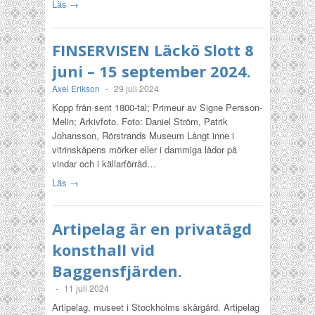
Läs →
FINSERVISEN Läckö Slott 8
juni – 15 september 2024.
Axel Erikson
-
29 juli 2024
Kopp från sent 1800-tal; Primeur av Signe Persson-
Melin; Arkivfoto. Foto: Daniel Ström, Patrik
Johansson, Rörstrands Museum Långt inne i
vitrinskåpens mörker eller i dammiga lådor på
vindar och i källarförråd…
Läs →
Artipelag är en privatägd
konsthall vid
Baggensfjärden.
-
11 juli 2024
Artipelag, museet i Stockholms skärgård. Artipelag