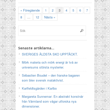
« Föregående
1
2
3
4
5
6
7
8
…
12
Nästa »
Senaste artiklarna…
SVERIGES ÄLDSTA SKO UPPTÄCKT.
Mörk materia och mörk energi är två av
universums största mysterier.
Sébastien Boudet – den franske bagaren
som blev svensk mataktivist.
Karlfeldtsgården i Karlbo
Margareta Sunnemar: En abstrakt konstnär
från Värmland som vågar utforska nya
dimensioner.