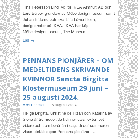
Tina Petersson Lind, vd för IKEA Älmhult AB och
Lars Bülow, grundare av Möbeldesignmuseum samt
Johan Ejdemo och Eva Lilja Löwenhielm,
designchefer på IKEA. IKEA har köpt
Möbeldesignmuseum, The Museum…
Läs →
PENNANS PIONJÄRER – OM
MEDELTIDENS SKRIVANDE
KVINNOR Sancta Birgitta
Klostermuseum 29 juni –
25 augusti 2024.
Axel Eriksson
-
5 augusti 2024
Heliga Birgitta, Christine de Pizan och Katarina av
Siena är tre medeltida kvinnor vars texter levt
vidare och som berör än i dag. Under sommaren
visas utställningen Pennans pionjärer –…