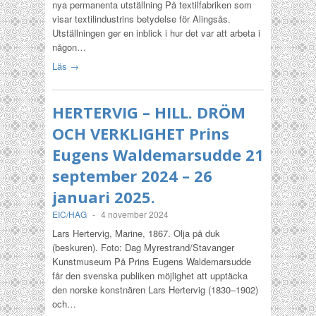
nya permanenta utställning På textilfabriken som
visar textilindustrins betydelse för Alingsås.
Utställningen ger en inblick i hur det var att arbeta i
någon…
Läs →
HERTERVIG – HILL. DRÖM
OCH VERKLIGHET Prins
Eugens Waldemarsudde 21
september 2024 – 26
januari 2025.
EIC/HAG
-
4 november 2024
Lars Hertervig, Marine, 1867. Olja på duk
(beskuren). Foto: Dag Myrestrand/Stavanger
Kunstmuseum På Prins Eugens Waldemarsudde
får den svenska publiken möjlighet att upptäcka
den norske konstnären Lars Hertervig (1830–1902)
och…