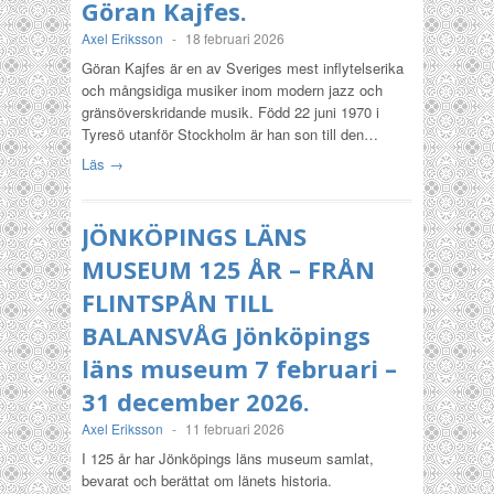
Göran Kajfes.
Axel Eriksson
-
18 februari 2026
Göran Kajfes är en av Sveriges mest inflytelserika
och mångsidiga musiker inom modern jazz och
gränsöverskridande musik. Född 22 juni 1970 i
Tyresö utanför Stockholm är han son till den…
Läs →
JÖNKÖPINGS LÄNS
MUSEUM 125 ÅR – FRÅN
FLINTSPÅN TILL
BALANSVÅG Jönköpings
läns museum 7 februari –
31 december 2026.
Axel Eriksson
-
11 februari 2026
I 125 år har Jönköpings läns museum samlat,
bevarat och berättat om länets historia.