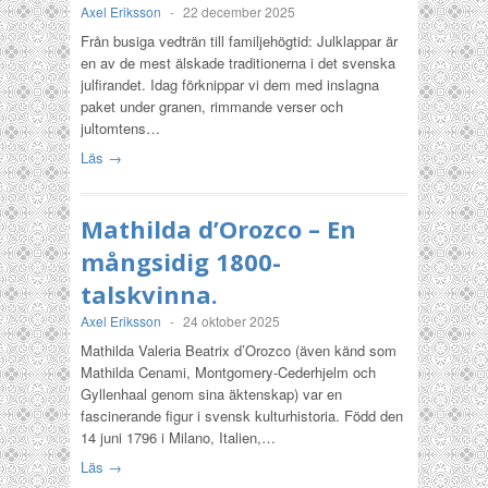
Axel Eriksson
-
22 december 2025
Från busiga vedträn till familjehögtid: Julklappar är
en av de mest älskade traditionerna i det svenska
julfirandet. Idag förknippar vi dem med inslagna
paket under granen, rimmande verser och
jultomtens…
Läs →
Mathilda d’Orozco – En
mångsidig 1800-
talskvinna.
Axel Eriksson
-
24 oktober 2025
Mathilda Valeria Beatrix d’Orozco (även känd som
Mathilda Cenami, Montgomery-Cederhjelm och
Gyllenhaal genom sina äktenskap) var en
fascinerande figur i svensk kulturhistoria. Född den
14 juni 1796 i Milano, Italien,…
Läs →