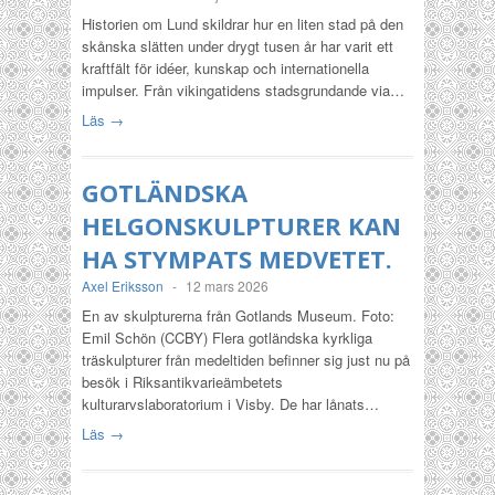
Historien om Lund skildrar hur en liten stad på den
skånska slätten under drygt tusen år har varit ett
kraftfält för idéer, kunskap och internationella
impulser. Från vikingatidens stadsgrundande via…
Läs →
GOTLÄNDSKA
HELGONSKULPTURER KAN
HA STYMPATS MEDVETET.
Axel Eriksson
-
12 mars 2026
En av skulpturerna från Gotlands Museum. Foto:
Emil Schön (CCBY) Flera gotländska kyrkliga
träskulpturer från medeltiden befinner sig just nu på
besök i Riksantikvarieämbetets
kulturarvslaboratorium i Visby. De har lånats…
Läs →