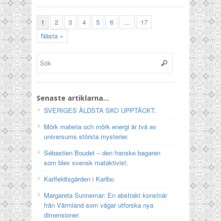
1
2
3
4
5
6
…
17
Nästa »
Senaste artiklarna…
SVERIGES ÄLDSTA SKO UPPTÄCKT.
Mörk materia och mörk energi är två av
universums största mysterier.
Sébastien Boudet – den franske bagaren
som blev svensk mataktivist.
Karlfeldtsgården i Karlbo
Margareta Sunnemar: En abstrakt konstnär
från Värmland som vågar utforska nya
dimensioner.