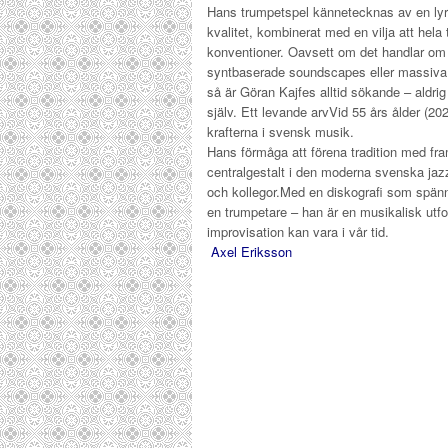
Hans trumpetspel kännetecknas av en lyri
kvalitet, kombinerat med en vilja att hel
konventioner. Oavsett om det handlar om 
syntbaserade soundscapes eller massiva k
så är Göran Kajfes alltid sökande – aldri
själv.
Ett levande arv
Vid 55 års ålder (20
krafterna i svensk musik.
Hans förmåga att förena tradition med fram
centralgestalt i den moderna svenska jaz
och kollegor.
Med en diskografi som spänner
en trumpetare – han är en musikalisk utf
improvisation kan vara i vår tid.
Axel Eriksson