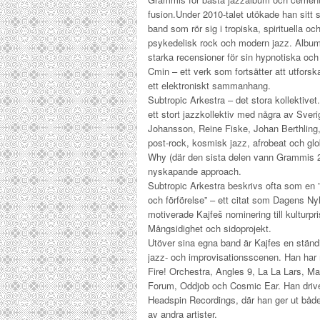
fusion.
Under 2010-talet utökade han sitt
band som rör sig i tropiska, spirituella 
psykedelisk rock och modern jazz. Alb
starka recensioner för sin hypnotiska och
Cmin
– ett verk som fortsätter att utforsk
ett elektroniskt sammanhang.
Subtropic Arkestra – det stora kollektivet
ett stort jazzkollektiv med några av Sve
Johansson
,
Reine Fiske
,
Johan Berthling
post-rock, kosmisk jazz, afrobeat och glo
Why
(där den sista delen vann Grammis 201
nyskapande approach.
Subtropic Arkestra beskrivs ofta som en ”f
och förförelse” – ett citat som Dagens N
motiverade Kajfeš nominering till
kulturpr
Mångsidighet och sidoprojekt.
Utöver sina egna band är Kajfes en ständ
jazz- och improvisationsscenen. Han har
Fire! Orchestra
,
Angles 9
,
La La Lars
,
Mag
Forum
,
Oddjob
och
Cosmic Ear
. Han driv
Headspin Recordings
, där han ger ut båd
av andra artister.