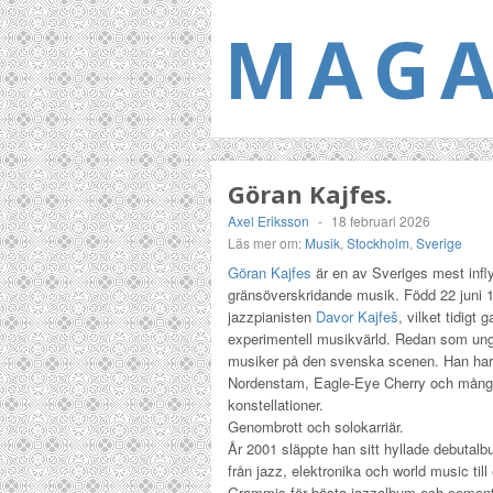
MAGA
Göran Kajfes.
Axel Eriksson
-
18 februari 2026
Läs mer om:
Musik
,
Stockholm
,
Sverige
Göran Kajfes
är en av Sveriges mest infl
gränsöverskridande musik. Född
22 juni 
jazzpianisten
Davor Kajfeš
, vilket tidigt
experimentell musikvärld.
Redan som ung 
musiker på den svenska scenen.
Han har
Nordenstam
,
Eagle-Eye Cherry
och många
konstellationer.
Genombrott och solokarriär.
År 2001 släppte han sitt hyllade debutal
från jazz, elektronika och world music till
Grammis
för bästa jazzalbum och cemente