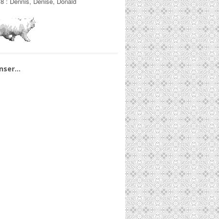
/8
:
Dennis, Denise, Donald
nser…