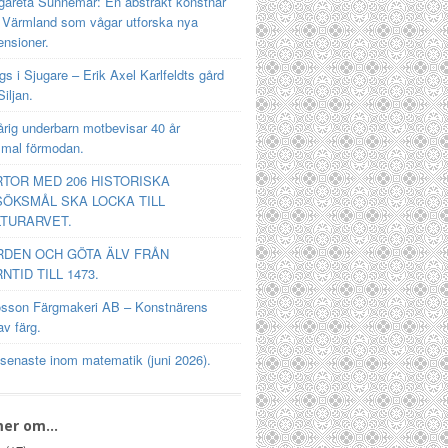
gareta Sunnemar: En abstrakt konstnär
n Värmland som vågar utforska nya
ensioner.
s i Sjugare – Erik Axel Karlfeldts gård
Siljan.
rig underbarn motbevisar 40 år
mal förmodan.
TOR MED 206 HISTORISKA
ÖKSMÅL SKA LOCKA TILL
TURARVET.
RDEN OCH GÖTA ÄLV FRÅN
NTID TILL 1473.
osson Färgmakeri AB – Konstnärens
av färg.
 senaste inom matematik (juni 2026).
mer om…