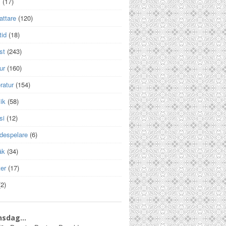
m
(17)
attare
(120)
tid
(18)
st
(243)
ur
(160)
eratur
(154)
ik
(58)
si
(12)
despelare
(6)
åk
(34)
er
(17)
2)
nsdag…