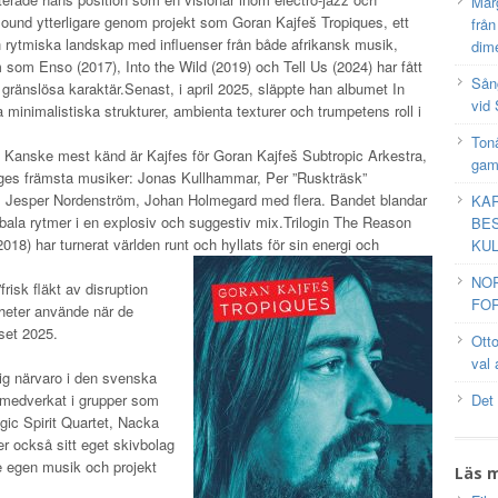
Mar
 sound ytterligare genom projekt som
Goran Kajfeš Tropiques
, ett
frå
och rytmiska landskap med influenser från både afrikansk musik,
dim
um som
Enso
(2017),
Into the Wild
(2019) och
Tell Us
(2024) har fått
Sång
 gränslösa karaktär.
Senast, i april 2025, släppte han albumet
In
vid 
a minimalistiska strukturer, ambienta texturer och trumpetens roll i
Tonå
.
Kanske mest känd är Kajfes för
Goran Kajfeš Subtropic Arkestra
,
gam
riges främsta musiker:
Jonas Kullhammar
,
Per ”Ruskträsk”
,
Jesper Nordenström
,
Johan Holmegard
med flera. Bandet blandar
KAR
bala rytmer i en explosiv och suggestiv mix.
Trilogin
The Reason
BES
8) har turnerat världen runt och hyllats för sin energi och
KUL
NO
risk fläkt av disruption
FOR
yheter använde när de
iset 2025
.
Ott
val 
ig närvaro i den svenska
 medverkat i grupper som
Det
ic Spirit Quartet
,
Nacka
er också sitt eget skivbolag
e egen musik och projekt
Läs 