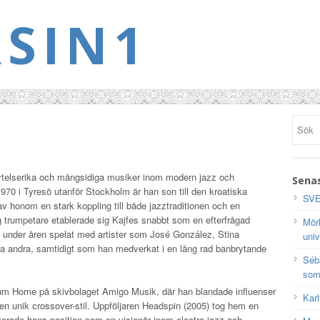
SIN1
ytelserika och mångsidiga musiker inom modern jazz och
Senas
1970
i Tyresö utanför Stockholm är han son till den kroatiska
SVE
 gav honom en stark koppling till både jazztraditionen och en
trumpetare etablerade sig Kajfes snabbt som en efterfrågad
Mörk
 under åren spelat med artister som
José González
,
Stina
univ
 andra, samtidigt som han medverkat i en lång rad banbrytande
Séb
som
bum
Home
på skivbolaget
Amigo Musik
, där han blandade influenser
Karl
 en unik crossover-stil. Uppföljaren
Headspin
(2005) tog hem en
rade hans position som en visionär inom electro-jazz och