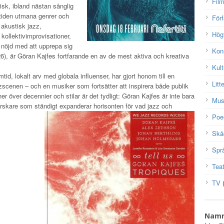
Fil
sk, ibland nästan sånglig
a tiden utmana genrer och
Förf
akustisk jazz,
Hög
ollektivimprovisationer,
g nöjd med att upprepa sig
Kon
26), är Göran Kajfes fortfarande en av de mest aktiva och kreativa
Kult
tid, lokalt arv med globala influenser, har gjort honom till en
Litt
zscenen – och en musiker som fortsätter att inspirera både publik
 över decennier och stilar är det tydligt: Göran Kajfes är inte bara
Mus
orskare som ständigt expanderar horisonten för vad jazz och
Poe
Skå
Spr
Teat
TV
(
Nam