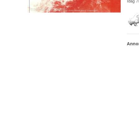
Idag
7
Anno