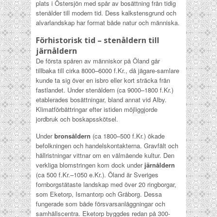
plats i Östersjön med spår av bosättning från tidig
stenålder till modern tid. Dess kalkstensgrund och
alvarlandskap har format både natur och människa.
Förhistorisk tid – stenåldern till
järnåldern
De första spåren av människor på Öland går
tillbaka till cirka 8000–6000 f.Kr., då jägare-samlare
kunde ta sig över en isbro eller kort sträcka från
fastlandet. Under stenåldern (ca 9000–1800 f.Kr.)
etablerades bosättningar, bland annat vid Alby.
Klimatförbättringar efter istiden möjliggjorde
jordbruk och boskapsskötsel.
Under
bronsåldern
(ca 1800–500 f.Kr.) ökade
befolkningen och handelskontakterna. Gravfält och
hällristningar vittnar om en välmående kultur. Den
verkliga blomstringen kom dock under
järnåldern
(ca 500 f.Kr.–1050 e.Kr.). Öland är Sveriges
fornborgstätaste landskap med över 20 ringborgar,
som Eketorp, Ismantorp och Gråborg. Dessa
fungerade som både försvarsanläggningar och
samhällscentra. Eketorp byggdes redan på 300-