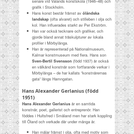
senare vid Valands konstskola (1946–48) och
grafik i Stockholm.
Hans konst består främst av
öländska
landskap
(ofta alvaret) och stilleben i olja och
kol. Han influerades starkt av Per Ekström.
Han var också tecknare och grafiker, och
gjorde bland annat träskulpturer av lokala
profiler i Mörbylånga.
Han är representerad på Nationalmuseum,
Kalmar konstmuseum med flera. Hans son
Sven-Bertil Svensson
(född 1937) är också
en välkänd konstnär som fortfarande verkar i
Mörbylånga – de har kallats ”konstnärernas
gata” längs Hamngatan.
Hans Alexander Gerlanius (född
1951)
Hans Alexander Gerlanius
är en samtida
konstnär, poet, gallerist och entreprenör. Han
föddes i Hultsfred i Småland men har stark koppling
till Öland och verkade där under många år.
Han målar främst i olja, ofta med motiv som