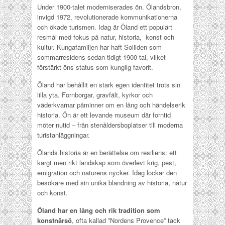
Under 1900-talet moderniserades ön. Ölandsbron,
invigd 1972, revolutionerade kommunikationerna
och ökade turismen. Idag är Öland ett populärt
resmål med fokus på natur, historia, konst och
kultur. Kungafamiljen har haft Solliden som
sommarresidens sedan tidigt 1900-tal, vilket
förstärkt öns status som kunglig favorit.
Öland har behållit en stark egen identitet trots sin
lilla yta. Fornborgar, gravfält, kyrkor och
väderkvarnar påminner om en lång och händelserik
historia. Ön är ett levande museum där forntid
möter nutid – från stenåldersboplatser till moderna
turistanläggningar.
Ölands historia är en berättelse om resiliens: ett
kargt men rikt landskap som överlevt krig, pest,
emigration och naturens nycker. Idag lockar den
besökare med sin unika blandning av historia, natur
och konst.
Öland har en lång och rik tradition som
konstnärsö
, ofta kallad ”Nordens Provence” tack