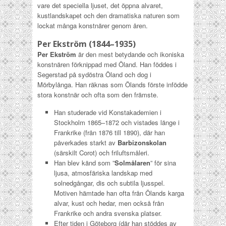
vare det speciella ljuset, det öppna alvaret,
kustlandskapet och den dramatiska naturen som
lockat många konstnärer genom åren.
Per Ekström (1844–1935)
Per Ekström
är den mest betydande och ikoniska
konstnären förknippad med Öland. Han föddes i
Segerstad på sydöstra Öland och dog i
Mörbylånga. Han räknas som Ölands förste infödde
stora konstnär och ofta som den främste.
Han studerade vid Konstakademien i
Stockholm 1865–1872 och vistades länge i
Frankrike (från 1876 till 1890), där han
påverkades starkt av
Barbizonskolan
(särskilt Corot) och friluftsmåleri.
Han blev känd som ”
Solmålaren
” för sina
ljusa, atmosfäriska landskap med
solnedgångar, dis och subtila ljusspel.
Motiven hämtade han ofta från Ölands karga
alvar, kust och hedar, men också från
Frankrike och andra svenska platser.
Efter tiden i Göteborg (där han stöddes av