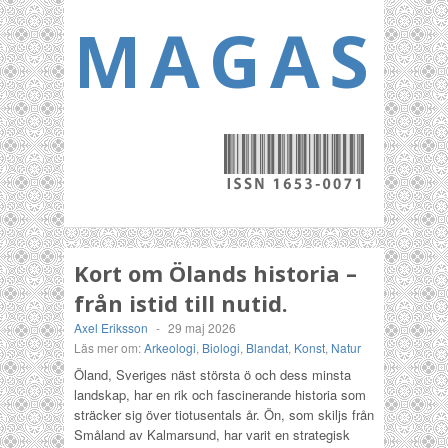
MAGASI
Kort om Ölands historia –
från istid till nutid.
Axel Eriksson
-
29 maj 2026
Läs mer om:
Arkeologi
,
Biologi
,
Blandat
,
Konst
,
Natur
Öland, Sveriges näst största ö och dess minsta
landskap, har en rik och fascinerande historia som
sträcker sig över tiotusentals år. Ön, som skiljs från
Småland av Kalmarsund, har varit en strategisk