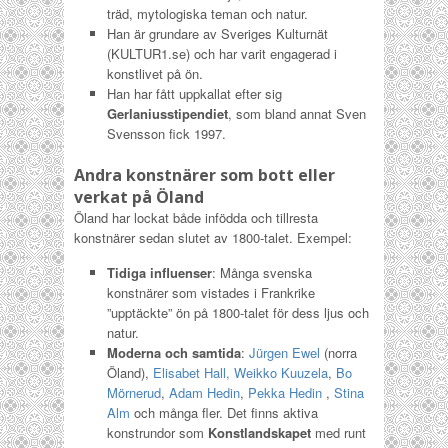
träd, mytologiska teman och natur.
Han är grundare av Sveriges Kulturnät
(KULTUR1.se) och har varit engagerad i
konstlivet på ön.
Han har fått uppkallat efter sig
Gerlaniusstipendiet
, som bland annat Sven
Svensson fick 1997.
Andra konstnärer som bott eller
verkat på Öland
Öland har lockat både infödda och tillresta
konstnärer sedan slutet av 1800-talet. Exempel:
Tidiga influenser
: Många svenska
konstnärer som vistades i Frankrike
”upptäckte” ön på 1800-talet för dess ljus och
natur.
Moderna och samtida
:
Jürgen Ewel
(norra
Öland),
Elisabet Hall,
Weikko Kuuzela
,
Bo
Mörnerud
,
Adam Hedin
,
Pekka Hedin
,
Stina
Alm
och många fler. Det finns aktiva
konstrundor som
Konstlandskapet
med runt