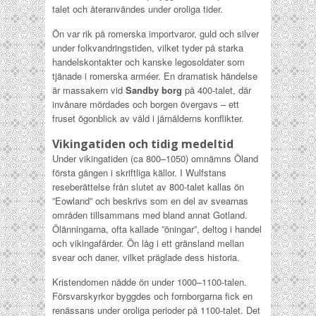
talet och återanvändes under oroliga tider.
Ön var rik på romerska importvaror, guld och silver
under folkvandringstiden, vilket tyder på starka
handelskontakter och kanske legosoldater som
tjänade i romerska arméer. En dramatisk händelse
är massakern vid
Sandby borg
på 400-talet, där
invånare mördades och borgen övergavs – ett
fruset ögonblick av våld i järnålderns konflikter.
Vikingatiden och tidig medeltid
Under vikingatiden (ca 800–1050) omnämns Öland
första gången i skriftliga källor. I Wulfstans
reseberättelse från slutet av 800-talet kallas ön
”Eowland” och beskrivs som en del av svearnas
områden tillsammans med bland annat Gotland.
Ölänningarna, ofta kallade ”öningar”, deltog i handel
och vikingafärder. Ön låg i ett gränsland mellan
svear och daner, vilket präglade dess historia.
Kristendomen nådde ön under 1000–1100-talen.
Försvarskyrkor byggdes och fornborgarna fick en
renässans under oroliga perioder på 1100-talet. Det