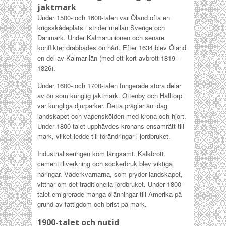
jaktmark
Under 1500- och 1600-talen var Öland ofta en
krigsskådeplats i strider mellan Sverige och
Danmark. Under Kalmarunionen och senare
konflikter drabbades ön hårt. Efter 1634 blev Öland
en del av Kalmar län (med ett kort avbrott 1819–
1826).
Under 1600- och 1700-talen fungerade stora delar
av ön som kunglig jaktmark. Ottenby och Halltorp
var kungliga djurparker. Detta präglar än idag
landskapet och vapenskölden med krona och hjort.
Under 1800-talet upphävdes kronans ensamrätt till
mark, vilket ledde till förändringar i jordbruket.
Industrialiseringen kom långsamt. Kalkbrott,
cementtillverkning och sockerbruk blev viktiga
näringar. Väderkvarnarna, som pryder landskapet,
vittnar om det traditionella jordbruket. Under 1800-
talet emigrerade många ölänningar till Amerika på
grund av fattigdom och brist på mark.
1900-talet och nutid