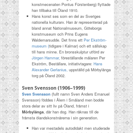
konstmecenaten Pontus Fürstenberg) flyttade
han tillbaka till Öland 1910.
Hans konst ses som en del av Sveriges
nationella kulturarv. Han är representerad på
bland annat Nationalmuseum, Göteborgs
konstmuseum och Prins Eugens
Waldemarsudde. Det finns ett
Per Ekström-
museum (
tidigare i Kalmar) och ett sällskap
till hans minne. En bronsskulptur utförd av
Jörgen Hammar,
föreställande målaren Per
Ekström, Beställare, initiativtagare:
Hans
Alexander Gerlanius,
uppställd på Mörbylånga
torg på Öland 2002.
Sven Svensson (1906–1999)
Sven Svensson
(fullt namn Sven Anders Emanuel
Svensson) föddes i Ålem i Småland men bodde
stora delar av sitt liv på Öland, främst i
Mörbylånga
, där han dog. Han räknas till de
främsta ölandskonstnärerna i sin generation.
Han var mestadels autodidakt men studerade