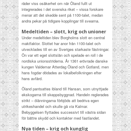
råder viss osäkerhet om när Öland fullt ut
integrerades i det svenska riket – vissa forskare
menar att det skedde sent på 1100-talet, medan
andra pekar på tidigare kopplingar till svearna.
Medeltiden – slott, krig och unioner
Under medeltiden blev Borgholms slott en central
maktfaktor. Slottet har anor från 1100-talet och
utvecklades till en av Sveriges starkaste fästningar.
Ön var ett eget slottslän och spelade en roll i de
nordiska unionsstriderna. År 1361 erövrade danske
kungen Valdemar Atterdag Öland och Gotland, men
hans fogdar dödades av lokalbefolkningen efter
hans avfärd.
Öland pantsattes ibland till Hansan, som utnyttjade
ekskogarna till skeppsbyggnad. Handeln reglerades
strikt – ölänningarna förbjöds att bedriva egen
utrikeshandel och skulle gå via Kalmar.
Bebyggelsen flyttades successivt till västra sidan
för bättre skydd och kontakter med fastlandet.
Nya tiden – krig och kunglig