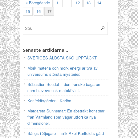
« Föregående
1
…
12
13
14
15
16
17
Senaste artiklarna…
SVERIGES ÄLDSTA SKO UPPTÄCKT.
Mörk materia och mörk energi är två av
universums största mysterier.
Sébastien Boudet – den franske bagaren
som blev svensk mataktivist.
Karlfeldtsgården i Karlbo
Margareta Sunnemar: En abstrakt konstnär
från Värmland som vågar utforska nya
dimensioner.
Sångs i Sjugare – Erik Axel Karlfeldts gård