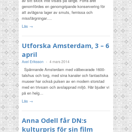
av sitt skick inte visats på länge. Förra året
genomfördes en genomgripande konservering för
att avlägsna lager av smuts, fernissa och
missfärgningar….
Läs →
Utforska Amsterdam, 3 – 6
april
Axel Eriksson
-
4 mars 2014
Spännande Amsterdam med välbevarade 1600-
talshus och torg, med sina kanaler och fantastiska
museer har också pulsen av en modern storstad
med en trivsam och avslappnad miljö. Här bjuder vi
på en helg…
Läs →
Anna Odell får DN:s
kulturpris för sin film