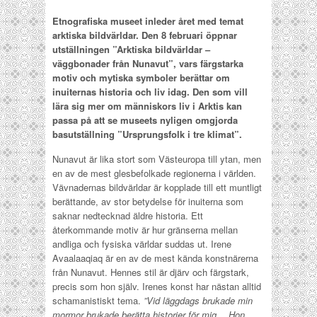
Etnografiska museet inleder året med temat
arktiska bildvärldar. Den 8 februari öppnar
utställningen ”Arktiska bildvärldar –
väggbonader från Nunavut”, vars färgstarka
motiv och mytiska symboler berättar om
inuiternas historia och liv idag. Den som vill
lära sig mer om människors liv i Arktis kan
passa på att se museets nyligen omgjorda
basutställning ”Ursprungsfolk i tre klimat”.
Nunavut är lika stort som Västeuropa till ytan, men
en av de mest glesbefolkade regionerna i världen.
Vävnadernas bildvärldar är kopplade till ett muntligt
berättande, av stor betydelse för inuiterna som
saknar nedtecknad äldre historia. Ett
återkommande motiv är hur gränserna mellan
andliga och fysiska världar suddas ut. Irene
Avaalaaqiaq är en av de mest kända konstnärerna
från Nunavut. Hennes stil är djärv och färgstark,
precis som hon själv. Irenes konst har nästan alltid
schamanistiskt tema.
”Vid läggdags brukade min
mormor brukade berätta historier för mig… Hon