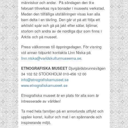
människor och andar. På söndagen den 9:e
februari tillverkas nya bonader i museets verkstad.
Medan den tillfälliga utställningen visas kan alla
barn delta i en tävling. Den går ut på att följa ett
arktiskt spår och gå på jakt efter sälar, björnar,
storlom och andra av de nordliga djur som finns i
Arktis och på museet.
Press välkomnas till öppningsdagen. För visning
vid annan tidpunkt kontakta Linn Niska på
linn.niska@varldskulturmuseerna.se
.
ETNOGRAFISKA MUSEET
Djurgårdsbrunnsvägen
34 102 52 STOCKHOLM 010-456 12 00
info@etnografiskamuseet.se
www.etnografiskamuseet.se
Etnografiska museet är en plats för alla som är
intresserade av världen!
Ta med hela familjen på en annorlunda utflykt och
upplev konst, kultur och mat i en spännande och
inspirerande miljö.