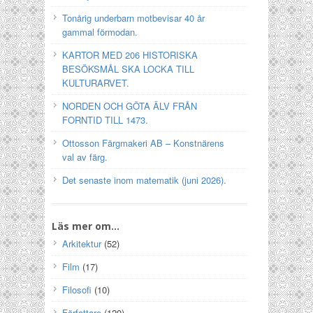
Tonårig underbarn motbevisar 40 år
gammal förmodan.
KARTOR MED 206 HISTORISKA
BESÖKSMÅL SKA LOCKA TILL
KULTURARVET.
NORDEN OCH GÖTA ÄLV FRÅN
FORNTID TILL 1473.
Ottosson Färgmakeri AB – Konstnärens
val av färg.
Det senaste inom matematik (juni 2026).
Läs mer om…
Arkitektur
(52)
Film
(17)
Filosofi
(10)
Författare
(120)