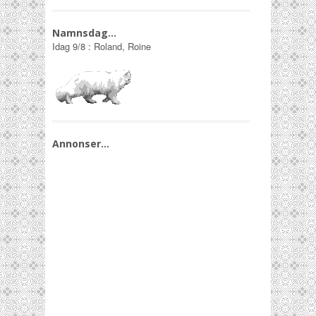
Namnsdag…
Idag
9/8
:
Roland, Roine
Annonser…