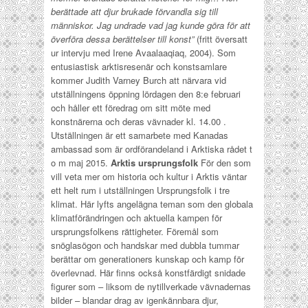
berättade att djur brukade förvandla sig till
människor. Jag undrade vad jag kunde göra för att
överföra dessa berättelser till konst”
(fritt översatt
ur intervju med Irene Avaalaaqiaq, 2004). Som
entusiastisk arktisresenär och konstsamlare
kommer Judith Varney Burch att närvara vid
utställningens öppning lördagen den 8:e februari
och håller ett föredrag om sitt möte med
konstnärerna och deras vävnader kl. 14.00 .
Utställningen är ett samarbete med Kanadas
ambassad som är ordförandeland i Arktiska rådet t
o m maj 2015.
Arktis ursprungsfolk
För den som
vill veta mer om historia och kultur i Arktis väntar
ett helt rum i utställningen Ursprungsfolk i tre
klimat. Här lyfts angelägna teman som den globala
klimatförändringen och aktuella kampen för
ursprungsfolkens rättigheter. Föremål som
snöglasögon och handskar med dubbla tummar
berättar om generationers kunskap och kamp för
överlevnad. Här finns också konstfärdigt snidade
figurer som – liksom de nytillverkade vävnadernas
bilder – blandar drag av igenkännbara djur,