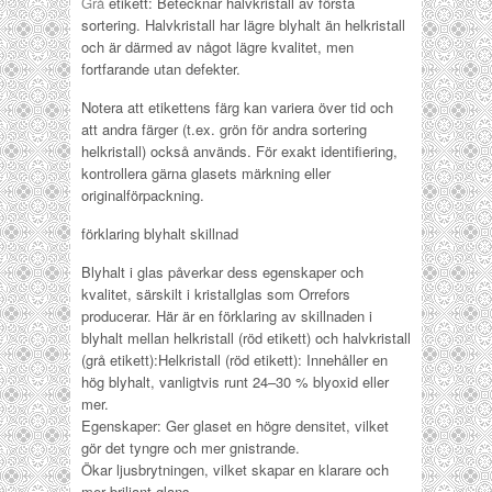
Grå
etikett: Betecknar halvkristall av första
sortering. Halvkristall har lägre blyhalt än helkristall
och är därmed av något lägre kvalitet, men
fortfarande utan defekter.
Notera att etikettens färg kan variera över tid och
att andra färger (t.ex. grön för andra sortering
helkristall) också används. För exakt identifiering,
kontrollera gärna glasets märkning eller
originalförpackning.
förklaring blyhalt skillnad
Blyhalt i glas påverkar dess egenskaper och
kvalitet, särskilt i kristallglas som Orrefors
producerar. Här är en förklaring av skillnaden i
blyhalt mellan helkristall (röd etikett) och halvkristall
(grå etikett):Helkristall (röd etikett): Innehåller en
hög blyhalt, vanligtvis runt 24–30 % blyoxid eller
mer.
Egenskaper: Ger glaset en högre densitet, vilket
gör det tyngre och mer gnistrande.
Ökar ljusbrytningen, vilket skapar en klarare och
mer briljant glans.