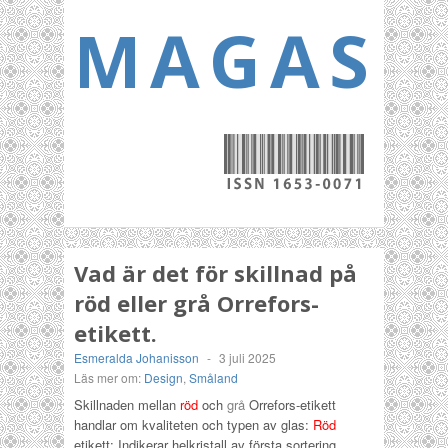
MAGASI
Vad är det för skillnad på
röd eller grå Orrefors-
etikett.
Esmeralda Johanisson
-
3 juli 2025
Läs mer om:
Design
,
Småland
Skillnaden mellan
röd
och
grå
Orrefors-etikett
handlar om kvaliteten och typen av glas:
Röd
etikett: Indikerar helkristall av första sortering.