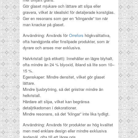
Gör glaset mjukare och lättare att slipa eller
gravera, vilket är idealiskt för detaljerade konstglas.
Ger en resonans som ger en ”klingande” ton när
man knackar på glaset.
Användning: Används för
Orrefors
högkvalitativa,
ofta handgjorda eller finslipade produkter, som är
dyrare och anses mer exklusiva.
Halvkristall (grå etikett): Innehåller en lägre blyhalt,
ofta mindre än 24 % blyoxid, ibland så lite som 10–
15 %.
Egenskaper: Mindre densitet, vilket gör glaset
lättare.
Mindre ljusbrytning, så det gnistrar mindre än
helkristall.
Hårdare att slipa, vilket kan begränsa
detaljrikedomen i dekorationer.
Mindre resonans, så det ”klingar” inte lika tydligt.
Användning: Används för produkter av hög kvalitet
men med enklare design eller mindre exklusiva
ändamål, ofta till ett lägre pris.