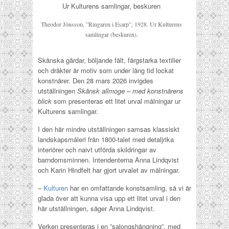
Theodor Jönsson, ”Ringaren i Esarp”, 1928. Ur Kulturens
samlingar (beskuren).
Skånska gårdar, böljande fält, färgstarka textilier
och dräkter är motiv som under lång tid lockat
konstnärer. Den 28 mars 2026 invigdes
utställningen
Skånsk allmoge – med konstnärens
blick
som presenteras ett litet urval målningar ur
Kulturens samlingar.
I den här mindre utställningen samsas klassiskt
landskapsmåleri från 1800-talet med detaljrika
interiörer och naivt utförda skildringar av
barndomsminnen. Intendenterna Anna Lindqvist
och Karin Hindfelt har gjort urvalet av målningar.
–
Kulturen
har en omfattande konstsamling, så vi är
glada över att kunna visa upp ett litet urval i den
här utställningen, säger Anna Lindqvist.
Verken presenteras i en ”salongshängning”, med