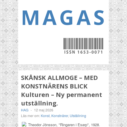
MAGASI
SKÅNSK ALLMOGE – MED
KONSTNÄRENS BLICK
Kulturen – Ny permanent
utställning.
HAG
-
12 maj 2026
Läs mer om:
Konst
,
Konstnärer
,
Utställning