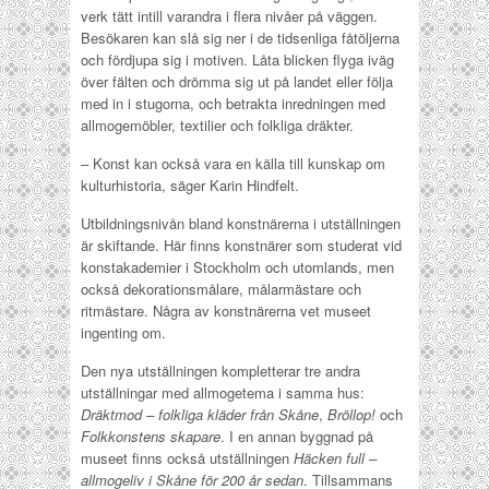
verk tätt intill varandra i flera nivåer på väggen.
Besökaren kan slå sig ner i de tidsenliga fåtöljerna
och fördjupa sig i motiven. Låta blicken flyga iväg
över fälten och drömma sig ut på landet eller följa
med in i stugorna, och betrakta inredningen med
allmogemöbler, textilier och folkliga dräkter.
– Konst kan också vara en källa till kunskap om
kulturhistoria, säger Karin Hindfelt.
Utbildningsnivån bland konstnärerna i utställningen
är skiftande. Här finns konstnärer som studerat vid
konstakademier i Stockholm och utomlands, men
också dekorationsmålare, målarmästare och
ritmästare. Några av konstnärerna vet museet
ingenting om.
Den nya utställningen kompletterar tre andra
utställningar med allmogetema i samma hus:
Dräktmod – folkliga kläder från Skåne
,
Bröllop!
och
Folkkonstens skapare
. I en annan byggnad på
museet finns också utställningen
Häcken full –
allmogeliv i Skåne för 200 år sedan
. Tillsammans