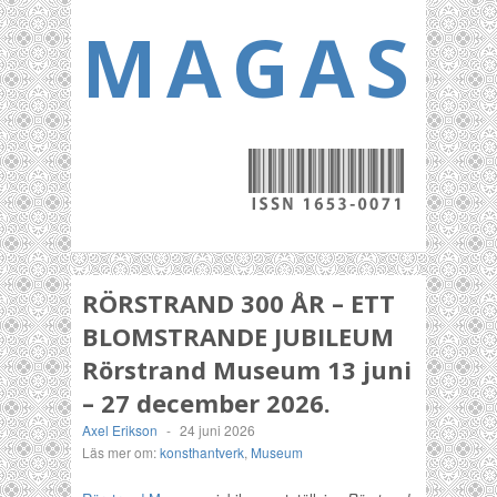
MAGASI
RÖRSTRAND 300 ÅR – ETT
BLOMSTRANDE JUBILEUM
Rörstrand Museum 13 juni
– 27 december 2026.
Axel Erikson
-
24 juni 2026
Läs mer om:
konsthantverk
,
Museum