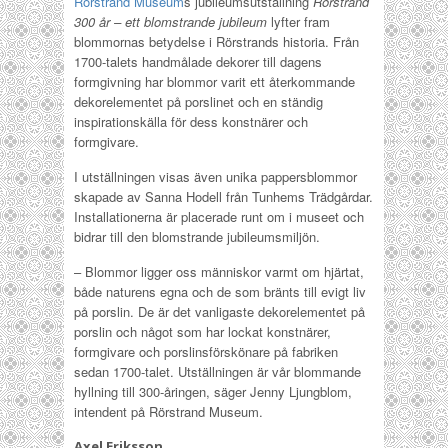
Rörstrand Museum
s jubileumsutställning
Rörstrand
300 år – ett blomstrande jubileum
lyfter fram
blommornas betydelse i Rörstrands historia. Från
1700-talets handmålade dekorer till dagens
formgivning har blommor varit ett återkommande
dekorelementet på porslinet och en ständig
inspirationskälla för dess konstnärer och
formgivare.
I utställningen visas även unika pappersblommor
skapade av Sanna Hodell från Tunhems Trädgårdar.
Installationerna är placerade runt om i museet och
bidrar till den blomstrande jubileumsmiljön.
– Blommor ligger oss människor varmt om hjärtat,
både naturens egna och de som bränts till evigt liv
på porslin. De är det vanligaste dekorelementet på
porslin och något som har lockat konstnärer,
formgivare och porslinsförskönare på fabriken
sedan 1700-talet. Utställningen är vår blommande
hyllning till 300-åringen, säger Jenny Ljungblom,
intendent på Rörstrand Museum.
Axel Eriksson