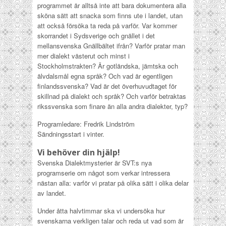
programmet är alltså inte att bara dokumentera alla
sköna sätt att snacka som finns ute i landet, utan
att också försöka ta reda på varför. Var kommer
skorrandet i Sydsverige och gnället i det
mellansvenska Gnällbältet ifrån? Varför pratar man
mer dialekt västerut och minst i
Stockholmstrakten? Är gotländska, jämtska och
älvdalsmål egna språk? Och vad är egentligen
finlandssvenska? Vad är det överhuvudtaget för
skillnad på dialekt och språk? Och varför betraktas
rikssvenska som finare än alla andra dialekter, typ?
Programledare: Fredrik Lindström
Sändningsstart i vinter.
Vi behöver din hjälp!
Svenska Dialektmysterier är SVT:s nya
programserie om något som verkar intressera
nästan alla: varför vi pratar på olika sätt i olika delar
av landet.
Under åtta halvtimmar ska vi undersöka hur
svenskarna verkligen talar och reda ut vad som är