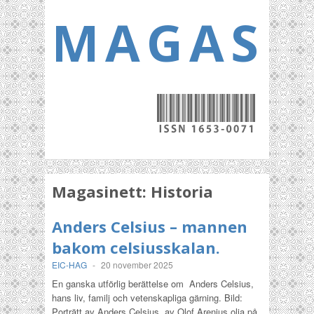
MAGASI
Magasinett:
Historia
Anders Celsius – mannen
bakom celsiusskalan.
EIC-HAG
-
20 november 2025
En ganska utförlig berättelse om Anders Celsius,
hans liv, familj och vetenskapliga gärning. Bild:
Porträtt av Anders Celsius, av Olof Arenius olja på