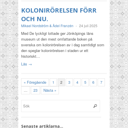
KOLONIRÖRELSEN FÖRR
OCH NU.
Mikael Nordström & Ådel Franzén
-
24 juli 2025
Med De lyckligt lottade ger Jönköpings läns
museum ut den mest omfattande boken på
svenska om kolonirörelsen av i dag samtidigt som
den speglar kolonirörelsen i staden ur ett
historiskt…
Läs →
« Föregående
1
2
3
4
5
6
7
…
23
Nästa »
Senaste artiklarna…