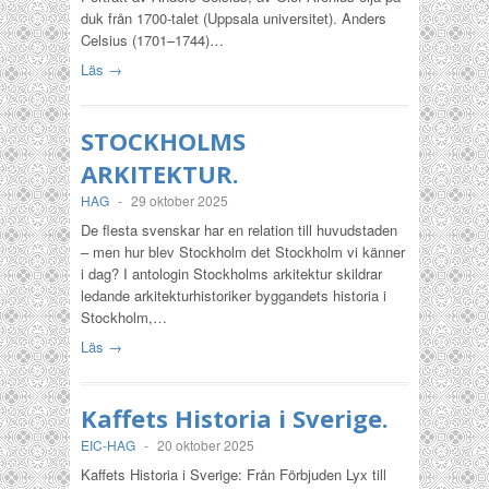
duk från 1700-talet (Uppsala universitet). Anders
Celsius (1701–1744)…
Läs →
STOCKHOLMS
ARKITEKTUR.
HAG
-
29 oktober 2025
De flesta svenskar har en relation till huvudstaden
– men hur blev Stockholm det Stockholm vi känner
i dag? I antologin Stockholms arkitektur skildrar
ledande arkitekturhistoriker byggandets historia i
Stockholm,…
Läs →
Kaffets Historia i Sverige.
EIC-HAG
-
20 oktober 2025
Kaffets Historia i Sverige: Från Förbjuden Lyx till