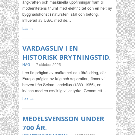
ångkraften och maskinella uppfinningar fram till
modernitetens triumf med elektricitet och en helt ny
byggnadskonst i natursten, stål och betong,
influerad av USA, med de…
Läs →
VARDAGSLIV I EN
HISTORISK BRYTNINGSTID.
HAG
-
7 oktober 2025
I en tid präglad av osäkerhet och förändring, där
Europa präglas av krig och separation, finner vi
breven från Selma Landelius (1889–1956), en
kvinna med en osviklig viljestyrka. Genom ett…
Läs →
MEDELSVENSSON UNDER
700 ÅR.
Carl Mikael Wærn-Carlsson
-
7 oktober 2025