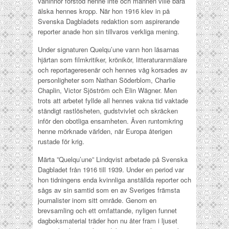
väninnor förstod henne inte och männen ville bara
älska hennes kropp. När hon 1916 klev in på
Svenska Dagbladets redaktion som aspirerande
reporter anade hon sin tillvaros verkliga mening.
Under signaturen Quelqu’une vann hon läsarnas
hjärtan som filmkritiker, krönikör, litteraturanmälare
och reportageresenär och hennes väg korsades av
personligheter som Nathan Söderblom, Charlie
Chaplin, Victor Sjöström och Elin Wägner. Men
trots att arbetet fyllde all hennes vakna tid vaktade
ständigt rastlösheten, gudstvivlet och skräcken
inför den obotliga ensamheten. Även runtomkring
henne mörknade världen, när Europa återigen
rustade för krig.
Märta ”Quelqu’une” Lindqvist arbetade på Svenska
Dagbladet från 1916 till 1939. Under en period var
hon tidningens enda kvinnliga anställda reporter och
sågs av sin samtid som en av Sveriges främsta
journalister inom sitt område. Genom en
brevsamling och ett omfattande, nyligen funnet
dagboksmaterial träder hon nu åter fram i ljuset