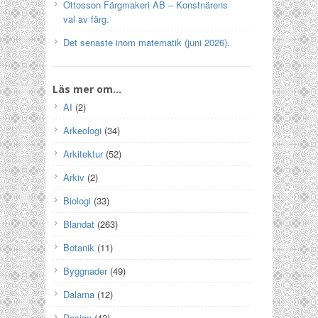
Ottosson Färgmakeri AB – Konstnärens
val av färg.
Det senaste inom matematik (juni 2026).
Läs mer om…
AI
(2)
Arkeologi
(34)
Arkitektur
(52)
Arkiv
(2)
Biologi
(33)
Blandat
(263)
Botanik
(11)
Byggnader
(49)
Dalarna
(12)
Design
(42)