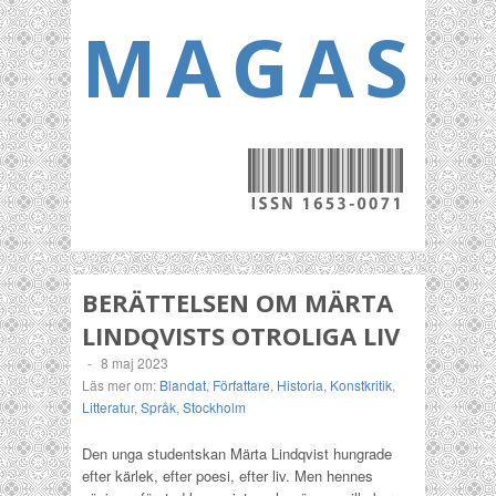
MAGASI
BERÄTTELSEN OM MÄRTA
LINDQVISTS OTROLIGA LIV
-
8 maj 2023
Läs mer om:
Blandat
,
Författare
,
Historia
,
Konstkritik
,
Litteratur
,
Språk
,
Stockholm
Den unga studentskan Märta Lindqvist hungrade
efter kärlek, efter poesi, efter liv. Men hennes