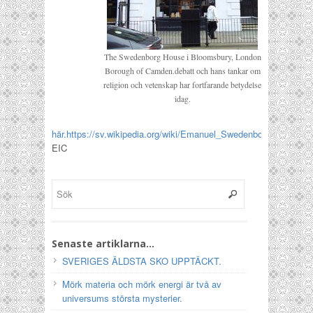
The Swedenborg House i Bloomsbury, London
Borough of Camden.debatt och hans tankar om
religion och vetenskap har fortfarande betydelse
idag.
här.https://sv.wikipedia.org/wiki/Emanuel_Swedenborg
EIC
Senaste artiklarna…
SVERIGES ÄLDSTA SKO UPPTÄCKT.
Mörk materia och mörk energi är två av
universums största mysterier.