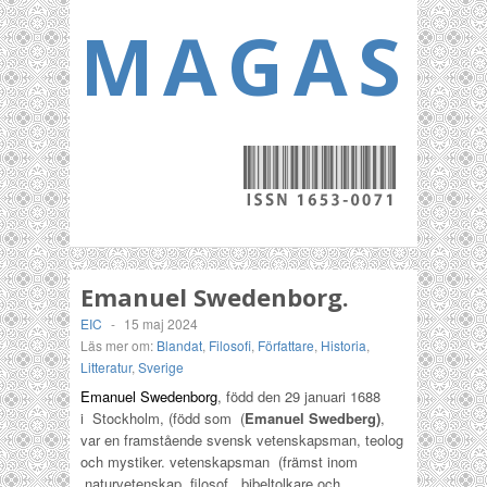
MAGASI
Emanuel Swedenborg.
EIC
-
15 maj 2024
Läs mer om:
Blandat
,
Filosofi
,
Författare
,
Historia
,
Litteratur
,
Sverige
Emanuel Swedenborg
, född den 29 januari 1688
i Stockholm, (född som (
Emanuel Swedberg)
,
var en framstående svensk vetenskapsman, teolog
och mystiker. vetenskapsman (främst inom
naturvetenskap, filosof, bibeltolkare och