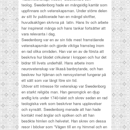
teolog. Swedenborg hade en mångsidig karriär som
uppfinnare och vetenskapsman. Under större delen
av sitt liv publicerade han en mängd skrifter,
huvudsakligen skrivna på latin. Hans liv och arbete
har inspirerat många och hans tankar fortsätter att
vara relevanta i dag.
Swedenborg var en av sin tids mest framstående
vetenskapsmän och gjorde viktiga framsteg inom
en rad olika områden. Han var en av de första att
beskriva hur blodet cirkulerar i kroppen och hur det
bidrar till livets underhåll. Hans arbete inom
neurovetenskap var likaså banbrytande, och han
beskrev hur hjärnan och nervsystemet fungerar på
ett sätt som var långt före sin tid.
Utöver sitt intresse för vetenskap var Swedenborg
en starkt religiös man. Han genomgick en djup
andlig kris under 1740-talet och skrev sedan en rad
teologiska verk som beskriver hans upplevelser
och synsätt. Swedenborg menade att han hade
kontakt med änglar och spöken och att han
besökte himlen och helvetet. Han skrev om dessa
resor i böcker som ”Vägen till en ny himmel och en