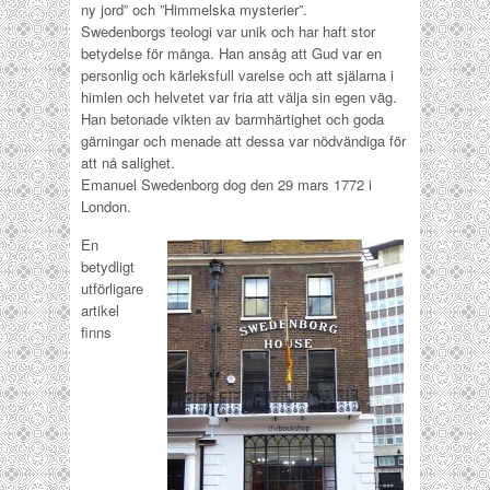
ny jord” och ”Himmelska mysterier”.
Swedenborgs teologi var unik och har haft stor
betydelse för många. Han ansåg att Gud var en
personlig och kärleksfull varelse och att själarna i
himlen och helvetet var fria att välja sin egen väg.
Han betonade vikten av barmhärtighet och goda
gärningar och menade att dessa var nödvändiga för
att nå salighet.
Emanuel Swedenborg dog den 29 mars 1772 i
London.
En
betydligt
utförligare
artikel
finns