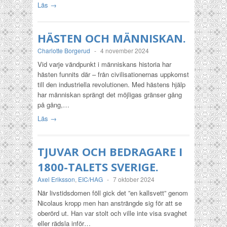
Läs →
HÄSTEN OCH MÄNNISKAN.
Charlotte Borgerud
-
4 november 2024
Vid varje vändpunkt i människans historia har
hästen funnits där – från civilisationernas uppkomst
till den industriella revolutionen. Med hästens hjälp
har människan sprängt det möjligas gränser gång
på gång,…
Läs →
TJUVAR OCH BEDRAGARE I
1800-TALETS SVERIGE.
Axel Eriksson
,
EIC/HAG
-
7 oktober 2024
När livstidsdomen föll gick det ”en kallsvett” genom
Nicolaus kropp men han ansträngde sig för att se
oberörd ut. Han var stolt och ville inte visa svaghet
eller rädsla inför…