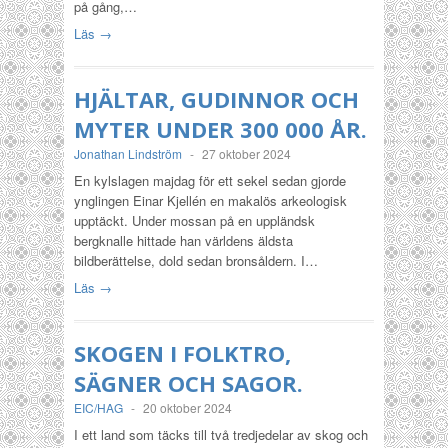
på gång,…
Läs →
HJÄLTAR, GUDINNOR OCH
MYTER UNDER 300 000 ÅR.
Jonathan Lindström
-
27 oktober 2024
En kylslagen majdag för ett sekel sedan gjorde
ynglingen Einar Kjellén en makalös arkeologisk
upptäckt. Under mossan på en uppländsk
bergknalle hittade han världens äldsta
bildberättelse, dold sedan bronsåldern. I…
Läs →
SKOGEN I FOLKTRO,
SÄGNER OCH SAGOR.
EIC/HAG
-
20 oktober 2024
I ett land som täcks till två tredjedelar av skog och