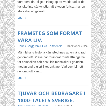
vars forntida religion inbegrep ett världsträd är det
kanske inte så konstigt att skogen fortsatt har en
stark dragningskraft…
Läs →
FRAMSTEG SOM FORMAT
VÅRA LIV.
Henrik Berggren & Eva Krutmeijer:
-
13 oktober 2024
Människans historia kännetecknas av en lång rad
genombrott. Vissa har förändrat förutsättningarna
för samhällen och enskilda människor i grunden,
medan andra gjort livet enklare. Vad som blir ett
genombrott kan…
Läs →
TJUVAR OCH BEDRAGARE I
1800-TALETS SVERIGE.
Axel Eriksson
,
EIC/HAG
-
7 oktober 2024