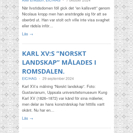
När livstidsdomen föll gick det ”en kallsvett” genom
Nicolaus kropp men han ansträngde sig för att se
oberörd ut. Han var stolt och ville inte visa svaghet
eller rädsla inför…
Läs →
KARL XV:S ”NORSKT
LANDSKAP” MÅLADES I
ROMSDALEN.
EIC/HAG
-
29 september 2024
Karl XV:s målning ”Norskt landskap”. Foto:
Gustavianum, Uppsala universitetsmuseum Kung
Karl XV (1826–1872) var känd för sina målerier,
men delar av hans konstnärskap har hittills varit
okänt. Nu har en…
Läs →