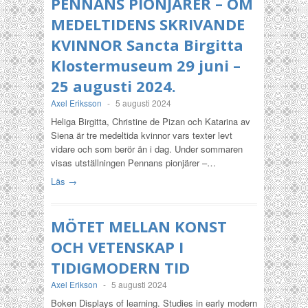
PENNANS PIONJÄRER – OM
MEDELTIDENS SKRIVANDE
KVINNOR Sancta Birgitta
Klostermuseum 29 juni –
25 augusti 2024.
Axel Eriksson
-
5 augusti 2024
Heliga Birgitta, Christine de Pizan och Katarina av
Siena är tre medeltida kvinnor vars texter levt
vidare och som berör än i dag. Under sommaren
visas utställningen Pennans pionjärer –…
Läs →
MÖTET MELLAN KONST
OCH VETENSKAP I
TIDIGMODERN TID
Axel Erikson
-
5 augusti 2024
Boken Displays of learning. Studies in early modern