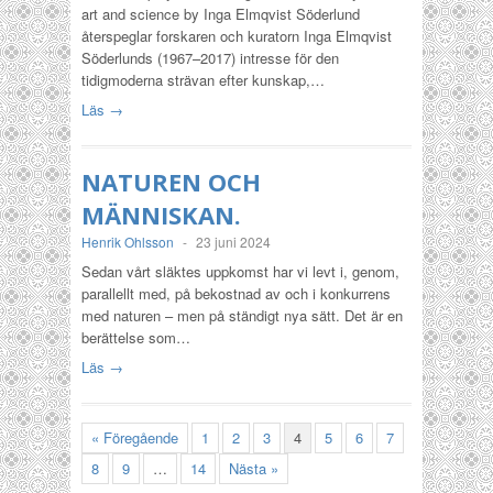
art and science by Inga Elmqvist Söderlund
återspeglar forskaren och kuratorn Inga Elmqvist
Söderlunds (1967–2017) intresse för den
tidigmoderna strävan efter kunskap,…
Läs →
NATUREN OCH
MÄNNISKAN.
Henrik Ohlsson
-
23 juni 2024
Sedan vårt släktes uppkomst har vi levt i, genom,
parallellt med, på bekostnad av och i konkurrens
med naturen – men på ständigt nya sätt. Det är en
berättelse som…
Läs →
« Föregående
1
2
3
4
5
6
7
8
9
…
14
Nästa »