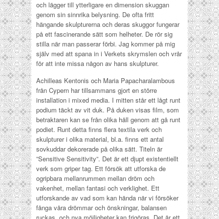
och lägger till ytterligare en dimension skuggan
genom sin sinnrika belysning. De ofta fritt
hängande skulpturerna och deras skuggor fungerar
på ett fascinerande sätt som helheter. De rör sig
stilla när man passerar förbi. Jag kommer på mig
själv med att spana in i Verkets skrymslen och vrår
för att inte missa någon av hans skulpturer.
Achilleas Kentonis och Maria Papacharalambous
från Cypern har tillsammans gjort en större
installation i mixed media. I mitten står ett lågt runt
podium täckt av vit duk. På duken visas film, som
betraktaren kan se från olika håll genom att gå runt
podiet. Runt detta finns flera textila verk och
skulpturer i olika material, bl.a. finns ett antal
sovkuddar dekorerade på olika sätt. Titeln är
”Sensitive Sensitivity”. Det är ett djupt existentiellt
verk som griper tag. Ett försök att utforska de
ogripbara mellanrummen mellan dröm och
vakenhet, mellan fantasi och verklighet. Ett
utforskande av vad som kan hända när vi försöker
fånga våra drömmar och önskningar, balansen
ruckas, och nya möjligheter kan frigöras. Det är ett