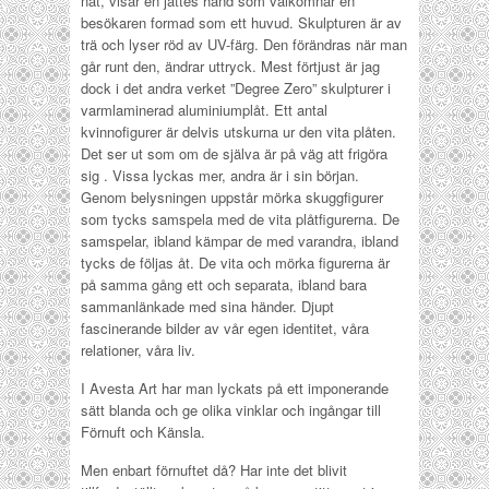
nät, visar en jättes hand som välkomnar en
besökaren formad som ett huvud. Skulpturen är av
trä och lyser röd av UV-färg. Den förändras när man
går runt den, ändrar uttryck. Mest förtjust är jag
dock i det andra verket ”Degree Zero” skulpturer i
varmlaminerad aluminiumplåt. Ett antal
kvinnofigurer är delvis utskurna ur den vita plåten.
Det ser ut som om de själva är på väg att frigöra
sig . Vissa lyckas mer, andra är i sin början.
Genom belysningen uppstår mörka skuggfigurer
som tycks samspela med de vita plåtfigurerna. De
samspelar, ibland kämpar de med varandra, ibland
tycks de följas åt. De vita och mörka figurerna är
på samma gång ett och separata, ibland bara
sammanlänkade med sina händer. Djupt
fascinerande bilder av vår egen identitet, våra
relationer, våra liv.
I Avesta Art har man lyckats på ett imponerande
sätt blanda och ge olika vinklar och ingångar till
Förnuft och Känsla.
Men enbart förnuftet då? Har inte det blivit