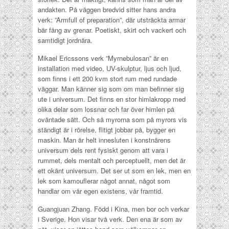
andakten. På väggen bredvid sitter hans andra
verk: ”Armfull of preparation”, där utsträckta armar
bär fång av grenar. Poetiskt, skirt och vackert och
samtidigt jordnära.
Mikael Ericssons verk ”Myrnebulosan” är en
installation med video, UV-skulptur, ljus och ljud,
som finns i ett 200 kvm stort rum med rundade
väggar. Man känner sig som om man befinner sig
ute i universum. Det finns en stor himlakropp med
olika delar som lossnar och far över himlen på
oväntade sätt. Och så myrorna som på myrors vis
ständigt är i rörelse, flitigt jobbar på, bygger en
maskin. Man är helt innesluten i konstnärens
universum dels rent fysiskt genom att vara i
rummet, dels mentalt och perceptuellt, men det är
ett okänt universum. Det ser ut som en lek, men en
lek som kamouflerar något annat, något som
handlar om vår egen existens, vår framtid.
Guangjuan Zhang. Född i Kina, men bor och verkar
i Sverige. Hon visar två verk. Den ena är som av