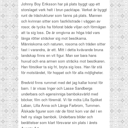
Johnny Boy Eriksson har på plats byggt upp ett
storslaget verk helt i brun packtape. Verket är byggt
runt de trästrukturer som fanns på plats. Mannen
och kvinnan sitter som fastklistrade i väggen av
rosor, de tycks ha förlorat både viljan och förmågan
att ta sig loss. De är omgivna av höga träd vars
långa rötter sträcker sig mot besökarna.
Människorna och naturen, rosorna och träden sitter
fast i varandra, är ett. Mitt i detta kvävande bruna
landskap finns en vit figur. Man ser bara hans
huvud och ena armen som sträcks mot besökaren.
Han försöker ta sig fri, bryta sig loss. Han får stå
för motståndet, för hoppet och för alla möjligheter.
Bredvid finns rummet med det jag kallar konst för
barn. I år visas Inger och Lasse Sandbergs
underbara och egensinniga barnboksvärld med
böcker, film och föremål. Vi får möta Lilla Spöket
Laban, Lilla Anna och Långa Farbrorn, Tummen.
Älskade figurer som när de först kom var del i en
helt ny slags barnbok. Underbara bilder och
berättelser som klart försvarar sin plats i årets