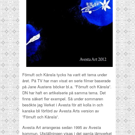
Förnuft och Känsla tycks ha varit ett tema under
året. På TV har man visat en serie filmer baserade
på Jane Austens böcker bl.a. ”Förnuft och Känsla”.
DN har haft en artikelserie på samma tema. Det
finns säkert fler exempel. Så under sommaren
besökte jag Verket i Avesta för att kolla in och
kanske bli förförd av Avesta Arts version av
”Förnuft och Känsla”.
Avesta Art arrangeras sedan 1995 av Avesta
kommun. Utställningen visas i det gamla järnverket