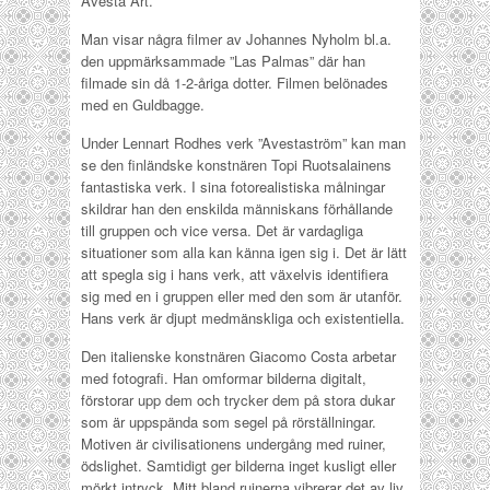
Avesta Art.
Man visar några filmer av Johannes Nyholm bl.a.
den uppmärksammade ”Las Palmas” där han
filmade sin då 1-2-åriga dotter. Filmen belönades
med en Guldbagge.
Under Lennart Rodhes verk ”Avestaström” kan man
se den finländske konstnären Topi Ruotsalainens
fantastiska verk. I sina fotorealistiska målningar
skildrar han den enskilda människans förhållande
till gruppen och vice versa. Det är vardagliga
situationer som alla kan känna igen sig i. Det är lätt
att spegla sig i hans verk, att växelvis identifiera
sig med en i gruppen eller med den som är utanför.
Hans verk är djupt medmänskliga och existentiella.
Den italienske konstnären Giacomo Costa arbetar
med fotografi. Han omformar bilderna digitalt,
förstorar upp dem och trycker dem på stora dukar
som är uppspända som segel på rörställningar.
Motiven är civilisationens undergång med ruiner,
ödslighet. Samtidigt ger bilderna inget kusligt eller
mörkt intryck. Mitt bland ruinerna vibrerar det av liv,