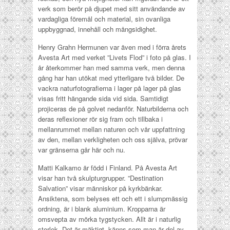
verk som berör på djupet med sitt användande av
vardagliga föremål och material, sin ovanliga
uppbyggnad, innehåll och mångsidighet.
Henry Grahn Hermunen var även med i förra årets
Avesta Art med verket ”Livets Flod” i foto på glas. I
år återkommer han med samma verk, men denna
gång har han utökat med ytterligare två bilder. De
vackra naturfotografierna i lager på lager på glas
visas fritt hängande sida vid sida. Samtidigt
projiceras de på golvet nedanför. Naturbilderna och
deras reflexioner rör sig fram och tillbaka i
mellanrummet mellan naturen och vår uppfattning
av den, mellan verkligheten och oss själva, prövar
var gränserna går här och nu.
Matti Kalkamo är född i Finland. På Avesta Art
visar han två skulpturgrupper. ”Destination
Salvation” visar människor på kyrkbänkar.
Ansiktena, som belyses ett och ett i slumpmässig
ordning, är i blank aluminium. Kropparna är
omsvepta av mörka tygstycken. Allt är i naturlig
storlek. Det är mäktigt, känns som man är del av