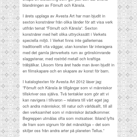
blandningen av Förnuft och Känsla.
I årets upplaga av Avesta Art har man bjudit in
sexton konstnärer från olika länder för att visa verk
utifrån temat ”Förnuft och Känsla”. Sexton
konstnärer med helt olika uttryckssätt i Verkets
speciella miljö. I Verket finns inte galleriernas
traditionellt vita väggar, utan konsten får interagera
med det gamla järnverkets rum av grönskimrande
slaggstenar, med roströd metall och kraftiga
träbjälkar. Liksom förra året hade man även bjudit in
en filmskapare och en skapare av konst för barn.
I katalogtexten för Avesta Art 2012 läser jag:
”Förnuft och Känsla är tillgångar som vi människor
tillskriver oss själva. Två tentakler som gör att vi
kan navigera i tillvaron – relatera till vårt eget jag
och andra människor, till natur och världsallt, till all
den verksamhet som vi människor åstadkommer.
Begreppen utmålas ofta som motsatser. Ibland lyfts
de fram som signum för det mänskliga – det som
skiljer oss från andra arter på planeten Tellus.”