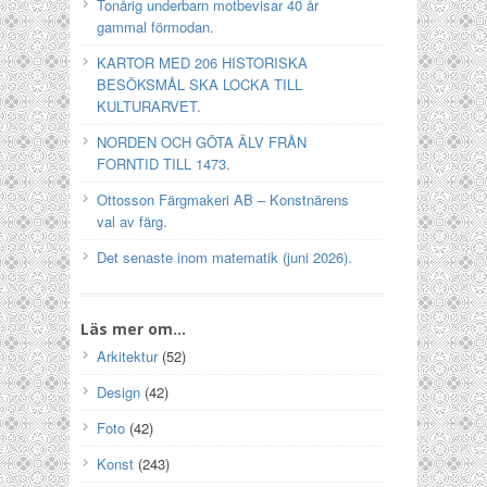
Tonårig underbarn motbevisar 40 år
gammal förmodan.
KARTOR MED 206 HISTORISKA
BESÖKSMÅL SKA LOCKA TILL
KULTURARVET.
NORDEN OCH GÖTA ÄLV FRÅN
FORNTID TILL 1473.
Ottosson Färgmakeri AB – Konstnärens
val av färg.
Det senaste inom matematik (juni 2026).
Läs mer om…
Arkitektur
(52)
Design
(42)
Foto
(42)
Konst
(243)