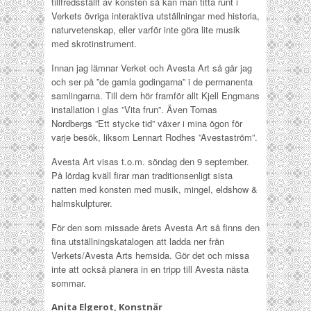
tillfredsställt av konsten så kan man titta runt i
Verkets övriga interaktiva utställningar med historia,
naturvetenskap, eller varför inte göra lite musik
med skrotinstrument.
Innan jag lämnar Verket och Avesta Art så går jag
och ser på ”de gamla godingarna” i de permanenta
samlingarna. Till dem hör framför allt Kjell Engmans
installation i glas ”Vita frun”. Även Tomas
Nordbergs ”Ett stycke tid” växer i mina ögon för
varje besök, liksom Lennart Rodhes ”Avestaström”.
Avesta Art visas t.o.m. söndag den 9 september.
På lördag kväll firar man traditionsenligt sista
natten med konsten med musik, mingel, eldshow &
halmskulpturer.
För den som missade årets Avesta Art så finns den
fina utställningskatalogen att ladda ner från
Verkets/Avesta Arts hemsida. Gör det och missa
inte att också planera in en tripp till Avesta nästa
sommar.
Anita Elgerot, Konstnär