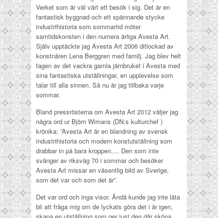
Verket som är väl värt ett besök i sig. Det är en
fantastisk byggnad och ett spännande stycke
industrihistoria som sommartid möter
samtidskonsten i den numera årliga Avesta Art.
Själv upptäckte jag Avesta Art 2006 ditlockad av
konstnären Lena Berggren med familj. Jag blev helt
tagen av det vackra gamla järnbruket i Avesta med
sina fantastiska utställningar, en upplevelse som
talar till alla sinnen. Så nu är jag tillbaka varje
sommar.
Bland pressrösterna om Avesta Art 2012 väljer jag
några ord ur Björn Wimans (DN:s kulturchef )
krönika: ”Avesta Art är en blandning av svensk
industrihistoria och modern konstutställning som
drabbar in på bara kroppen…. Den som inte
svänger av riksväg 70 i sommar och besöker
Avesta Art missar en väsentlig bild av Sverige,
som det var och som det är”.
Det var ord och inga visor. Ändå kunde jag inte låta
bli att fråga mig om de lyckats göra det i år igen,
skapa en utställning som ger just den där sköna