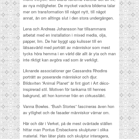
av nya möjligheter. De mycket vackra bilderna talar
mer om transformation till något nytt, till något
annat, än om alltings slut i den stora undergången.
Lena och Andreas Johansson har tillsammans
arbetat med en installation i mixed media, olja,
papper, lim. De har byggt upp kulisser till en
låtsasvärld med porträtt av människor som mest
tycks höra hemma i en värld där allt är yta och man
inte riktigt kan avgöra vad som är verkligt.
Liknande associationer ger Cassandra Rhodins
porträtt av poserande människor och djur.
Bildsviten ”Animal Planet” är fint gjort i Art déco-
inspirerad stil. Motiven för tankarna till hennes
bakgrund, att hon kommer från en cirkussläkt.
Vanna Bowles. ”Bush Stories” fascineras även hon
av ytlighet och de fasader människor värnar om.
Här och där i Verket, på de mest oväntade ställen
hittar man Pontus Ersbackens skulpturer i olika
material. Han låter plats och skulptur interagera,