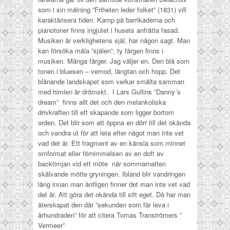
som i sin målning ”Friheten leder folket” (1831) vill
karaktärisera tiden. Kamp på barrikaderna och
pianotoner finns ingjutet i husets anfrätta fasad.
Musiken är verklighetens själ, har någon sagt. Man
kan försöka måla ”själen”, ty färgen finns i
musiken. Många färger. Jag väljer en. Den blå som
tonen i bluesen – vemod, längtan och hopp. Det
blånande landskapet som verkar smälta samman
med himlen är drömskt. I Lars Gullins ”Danny´s
dream” finns allt det och den melankoliska
drivkraften till ett skapande som ligger bortom
orden. Det blir som att öppna en dörr till det okända
och vandra ut för att leta efter något man inte vet
vad det är. Ett fragment av en känsla som minnet
omformat eller förnimmelsen av en doft av
backtimjan vid ett möte när sommarnatten
skälvande mötte gryningen. Ibland blir vandringen
lång innan man äntligen finner det man inte vet vad
det är. Att göra det okända till sitt eget. Då har man
återskapat den där ”sekunden som får leva i
århundraden” för att citera Tomas Tranströmers ”
Vermeer”