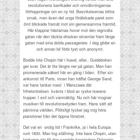
revolutionens barrikader och omvälvningarnas
förhoppningar om en ny tid. Besvikelsernas bittra
smak, men även det unga förälskade paret som
ömt blickade framåt mot sin gemensamma framtid.
Här klapprar hästarnas hovar mot den regnvåta
gatan när den täckta droskan skramlar fram längs
gatan med sina dolda passagerare. I dag glider en
och annan bil förbi tyst och anonymt.
Bodde inte Chopin här i huset, eller.. Guideboken
ger svar. Det är lite längre ner på gatan. Men han
promenerade säkert här en gång i tiden. Efter sin
ankomst till Paris, innan han träffat George Sand,
var hans tankar mest i Warszawa där
frihetsrörelsen kvävts i blod av ryske tsarens
trupper. I exil och vanmäktig. Nu och här mognar
musiken till revolutionsetyden fram. Hans sätt att
påminna världen. Plötsligt tycker jag mig höra
pianotoner från det öppna fönstret.
Det var en orolig tid i Frankrike, ja i hela Europa
runt 1830. Man tog ställning. Inte bara Chopin, utan
tankarna går till den samtide konstnären Delacroix