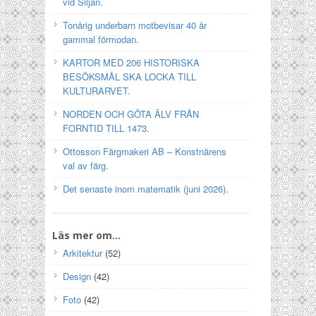
vid Siljan.
Tonårig underbarn motbevisar 40 år
gammal förmodan.
KARTOR MED 206 HISTORISKA
BESÖKSMÅL SKA LOCKA TILL
KULTURARVET.
NORDEN OCH GÖTA ÄLV FRÅN
FORNTID TILL 1473.
Ottosson Färgmakeri AB – Konstnärens
val av färg.
Det senaste inom matematik (juni 2026).
Läs mer om…
Arkitektur
(52)
Design
(42)
Foto
(42)