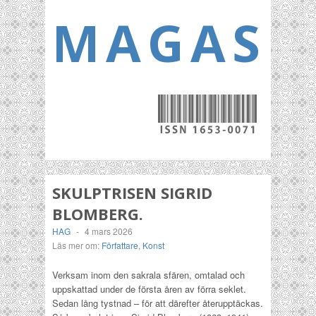
MAGASI
SKULPTRISEN SIGRID
BLOMBERG.
HAG
-
4 mars 2026
Läs mer om:
Författare
,
Konst
Verksam inom den sakrala sfären, omtalad och
uppskattad under de första åren av förra seklet.
Sedan lång tystnad – för att därefter återupptäckas.