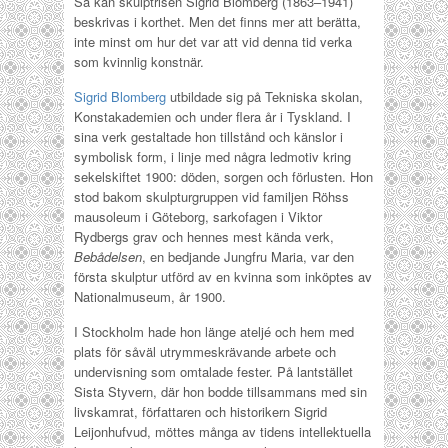
Så kan skulptrisen Sigrid Blomberg (1863–1941)
beskrivas i korthet. Men det finns mer att berätta,
inte minst om hur det var att vid denna tid verka
som kvinnlig konstnär.
Sigrid Blomberg
utbildade sig på Tekniska skolan,
Konstakademien och under flera år i Tyskland. I
sina verk gestaltade hon tillstånd och känslor i
symbolisk form, i linje med några ledmotiv kring
sekelskiftet 1900: döden, sorgen och förlusten. Hon
stod bakom skulpturgruppen vid familjen Röhss
mausoleum i Göteborg, sarkofagen i Viktor
Rydbergs grav och hennes mest kända verk,
Bebådelsen
, en bedjande Jungfru Maria, var den
första skulptur utförd av en kvinna som inköptes av
Nationalmuseum, år 1900.
I Stockholm hade hon länge ateljé och hem med
plats för såväl utrymmeskrävande arbete och
undervisning som omtalade fester. På lantstället
Sista Styvern, där hon bodde tillsammans med sin
livskamrat, författaren och historikern Sigrid
Leijonhufvud, möttes många av tidens intellektuella