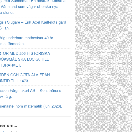
gareta Sunnemar: En abstrakt konstnär
n Värmland som vågar utforska nya
ensioner.
s i Sjugare – Erik Axel Karlfeldts gård
Siljan.
rig underbarn motbevisar 40 år
mal förmodan.
TOR MED 206 HISTORISKA
ÖKSMÅL SKA LOCKA TILL
TURARVET.
RDEN OCH GÖTA ÄLV FRÅN
NTID TILL 1473.
osson Färgmakeri AB – Konstnärens
av färg.
 senaste inom matematik (juni 2026).
mer om…