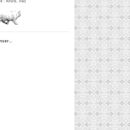
/8
:
Alfons, Inez
nser…