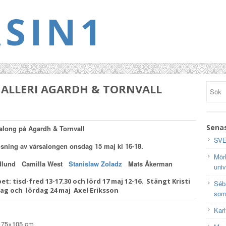
SIN1
 GALLERI AGARDH & TORNVALL
Senas
along på Agardh & Tornvall
SVE
ning av vårsalongen onsdag 15 maj kl 16-18.
Mörk
ådlund Camilla West
Stanislaw Zoladz
Mats Åkerman
univ
pet
: tisd-fred 13-17.30 och lörd 17 maj 12-16. Stängt Kristi
Séb
g och lördag 24 maj
Axel Eriksson
som
Karl
l 75×105 cm