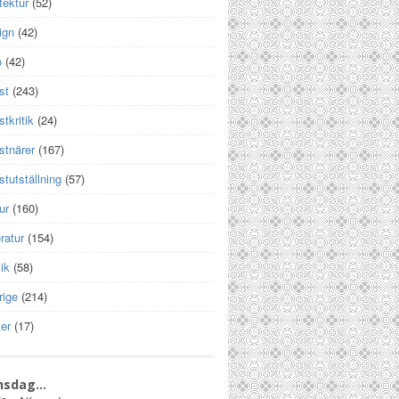
tektur
(52)
ign
(42)
o
(42)
st
(243)
tkritik
(24)
stnärer
(167)
tutställning
(57)
ur
(160)
eratur
(154)
ik
(58)
rige
(214)
er
(17)
nsdag…