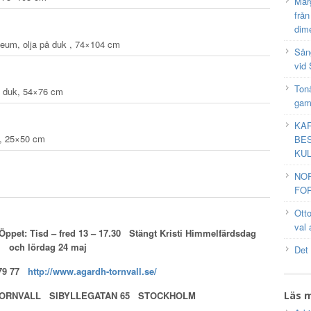
Mar
frå
dim
ueum, olja på duk , 74×104 cm
Sång
vid 
Tonå
på duk, 54×76 cm
gam
KAR
uk, 25×50 cm
BES
KUL
NO
FOR
Ott
val 
Öppet: Tisd – fred 13 – 17.30 Stängt Kristi Himmelfärdsdag
och lördag 24 maj
Det
 79 77
http://www.agardh-tornvall.se/
TORNVALL SIBYLLEGATAN 65 STOCKHOLM
Läs 