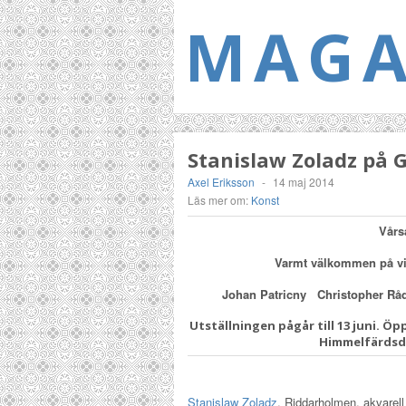
MAGA
Stanislaw Zoladz på
Axel Eriksson
-
14 maj 2014
Läs mer om:
Konst
Vårs
Varmt välkommen på vis
Johan Patricny Christopher R
Utställningen pågår till 13 juni.
Öp
Himmelfärdsda
Stanislaw Zoladz
, Riddarholmen, akvarel