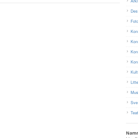
Arki
Des
Fot
Kon
Kons
Kon
Kons
Kult
Litt
Mus
Sve
Teat
Nam