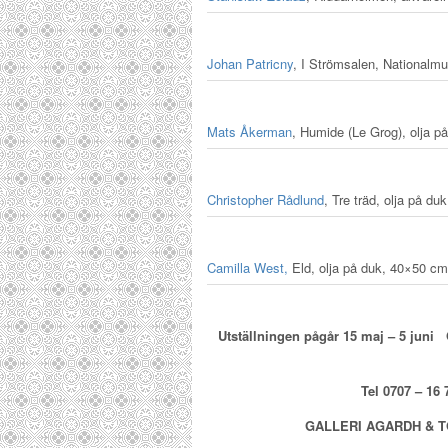
Johan Patricny
, I Strömsalen, Nationalm
Mats Åkerman
, Humide (Le Grog), olja 
Christopher Rådlund
, Tre träd, olja på d
Camilla West,
Eld, olja på duk, 40×50 cm
Utställningen pågår 15 maj – 5 juni 
Tel 0707 – 16
GALLERI AGARDH & 