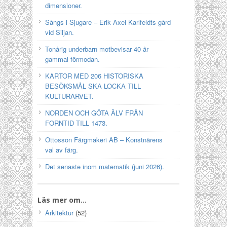
dimensioner.
Sångs i Sjugare – Erik Axel Karlfeldts gård
vid Siljan.
Tonårig underbarn motbevisar 40 år
gammal förmodan.
KARTOR MED 206 HISTORISKA
BESÖKSMÅL SKA LOCKA TILL
KULTURARVET.
NORDEN OCH GÖTA ÄLV FRÅN
FORNTID TILL 1473.
Ottosson Färgmakeri AB – Konstnärens
val av färg.
Det senaste inom matematik (juni 2026).
Läs mer om…
Arkitektur
(52)