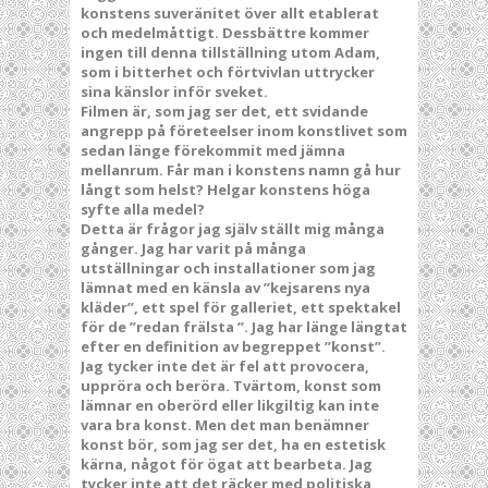
konstens suveränitet över allt etablerat
och medelmåttigt. Dessbättre kommer
ingen till denna tillställning utom Adam,
som i bitterhet och förtvivlan uttrycker
sina känslor inför sveket.
Filmen är, som jag ser det, ett svidande
angrepp på företeelser inom konstlivet som
sedan länge förekommit med jämna
mellanrum. Får man i konstens namn gå hur
långt som helst? Helgar konstens höga
syfte alla medel?
Detta är frågor jag själv ställt mig många
gånger. Jag har varit på många
utställningar och installationer som jag
lämnat med en känsla av ”kejsarens nya
kläder”, ett spel för galleriet, ett spektakel
för de ”redan frälsta ”. Jag har länge längtat
efter en definition av begreppet ”konst”.
Jag tycker inte det är fel att provocera,
uppröra och beröra. Tvärtom, konst som
lämnar en oberörd eller likgiltig kan inte
vara bra konst. Men det man benämner
konst bör, som jag ser det, ha en estetisk
kärna, något för ögat att bearbeta. Jag
tycker inte att det räcker med politiska,