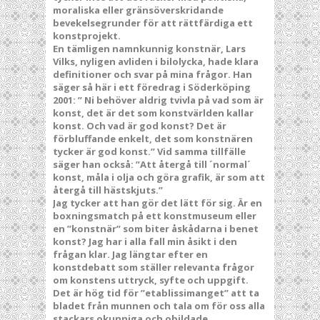
moraliska eller gränsöverskridande
bevekelsegrunder för att rättfärdiga ett
konstprojekt.
En tämligen namnkunnig konstnär, Lars
Vilks, nyligen avliden i bilolycka, hade klara
definitioner och svar på mina frågor. Han
säger så här i ett föredrag i Söderköping
2001: ” Ni behöver aldrig tvivla på vad som är
konst, det är det som konstvärlden kallar
konst. Och vad är god konst? Det är
förbluffande enkelt, det som konstnären
tycker är god konst.” Vid samma tillfälle
säger han också: ”Att återgå till ´normal´
konst, måla i olja och göra grafik, är som att
återgå till hästskjuts.”
Jag tycker att han gör det lätt för sig. Är en
boxningsmatch på ett konstmuseum eller
en ”konstnär” som biter åskådarna i benet
konst? Jag har i alla fall min åsikt i den
frågan klar. Jag längtar efter en
konstdebatt som ställer relevanta frågor
om konstens uttryck, syfte och uppgift.
Det är hög tid för ”etablissimanget” att ta
bladet från munnen och tala om för oss alla
stackars okunniga och obildade