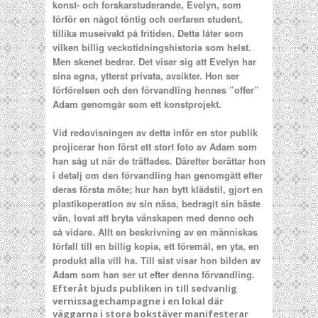
konst- och forskarstuderande, Evelyn, som
förför en något töntig och oerfaren student,
tillika museivakt på fritiden. Detta låter som
vilken billig veckotidningshistoria som helst.
Men skenet bedrar. Det visar sig att Evelyn har
sina egna, ytterst privata, avsikter. Hon ser
förförelsen och den förvandling hennes ”offer”
Adam genomgår som ett konstprojekt.
Vid redovisningen av detta inför en stor publik
projicerar hon först ett stort foto av Adam som
han såg ut när de träffades. Därefter berättar hon
i detalj om den förvandling han genomgått efter
deras första möte; hur han bytt klädstil, gjort en
plastikoperation av sin näsa, bedragit sin bäste
vän, lovat att bryta vänskapen med denne och
så vidare. Allt en beskrivning av en människas
förfall till en billig kopia, ett föremål, en yta, en
produkt alla vill ha. Till sist visar hon bilden av
Adam som han ser ut efter denna förvandling.
Efteråt bjuds publiken in till sedvanlig
vernissagechampagne i en lokal där
väggarna i stora bokstäver manifesterar