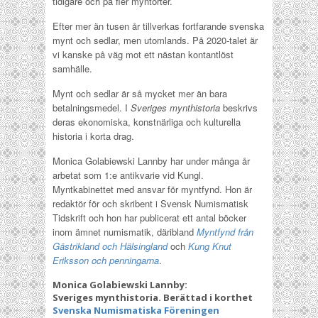
tidigare och på fler myntorter.
Efter mer än tusen år tillverkas fortfarande svenska
mynt och sedlar, men utomlands. På 2020-talet är
vi kanske på väg mot ett nästan kontantlöst
samhälle.
Mynt och sedlar är så mycket mer än bara
betalningsmedel. I
Sveriges mynthistoria
beskrivs
deras ekonomiska, konstnärliga och kulturella
historia i korta drag.
Monica Golabiewski Lannby har under många år
arbetat som 1:e antikvarie vid Kungl.
Myntkabinettet med ansvar för myntfynd. Hon är
redaktör för och skribent i Svensk Numismatisk
Tidskrift och hon har publicerat ett antal böcker
inom ämnet numismatik, däribland
Myntfynd från
Gästrikland och Hälsingland
och
Kung Knut
Eriksson och penningarna
.
Monica Golabiewski Lannby:
Sveriges mynthistoria. Berättad i korthet
Svenska Numismatiska Föreningen