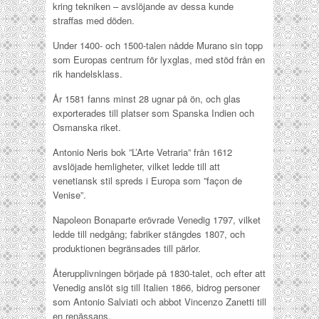
kring tekniken – avslöjande av dessa kunde
straffas med döden.
Under 1400- och 1500-talen nådde Murano sin topp
som Europas centrum för lyxglas, med stöd från en
rik handelsklass.
År 1581 fanns minst 28 ugnar på ön, och glas
exporterades till platser som Spanska Indien och
Osmanska riket.
Antonio Neris bok ”L’Arte Vetraria” från 1612
avslöjade hemligheter, vilket ledde till att
venetiansk stil spreds i Europa som ”façon de
Venise”.
Napoleon Bonaparte erövrade Venedig 1797, vilket
ledde till nedgång; fabriker stängdes 1807, och
produktionen begränsades till pärlor.
Återupplivningen började på 1830-talet, och efter att
Venedig anslöt sig till Italien 1866, bidrog personer
som Antonio Salviati och abbot Vincenzo Zanetti till
en renässans.