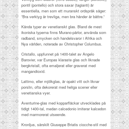
pontil (pontello) och stora saxar (tagianti) är
essentiella, men som ett muranskt ordspråk säger:
”Bra verktyg är trevliga, men bra händer är bättre.”
Kända typer av venetianskt glas. Bland de mest
ikoniska typerna finns Murano-pärlor, använda som
radband, smycken och handelsvaror i Afrika och
Nya världen, noterade av Christopher Columbus.
Cristallo, uppfunnet på 1400-talet av Angelo
Barovier, var Europas klaraste glas och liknade
bergkristall, ofta emaljerat eller graverat med
mangandioxid.
Lattimo, eller mjölkglas, är opakt vitt och liknar
porslin, ofta dekorerat med heliga scener eller
venetianska vyer.
Aventurine-glas med kopparfläckar utvecklades på
tidigt 1400-tal, medan calcedonio imiterar kalcedon
med marmorerat utseende.
Kronljus, särskilt Giuseppe Briatis ciocche-stil med