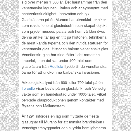
sig över mer än 1 500 år. Det härstammar från den
venetianska lagunen i Italien och är synonymt med
hantverksskicklighet, innovation och lyx.
Glasblåsarna på ön Murano har utvecklat tekniker
som revolutionerat glasindustrin och skapat objekt
som pryder museer, palats och hem världen över. I
denna artikel tar jag en titt på historien, teknikerna,
de mest kända typerna och den nutida statusen för
venetianskt glas. Historien bakom venetianskt glas.
Venetianskt glas har sina rötter i det romerska
imperiet, men det var under 400-talet som
glasblåsare från
Aquileia
flydde till de venetianska
öarna för att undkomma barbariska invasioner.
Arkeologiska fynd från 600- eller 700-talet på ön
Torcello
visar bevis på en glasfabrik, och Venedig
växte som en handelsstad under 1000-talet, vilket
berikade glasproduktionen genom kontakter med
Bysans och Mellanöstern.
År 1291 infördes en lag som flyttade de flesta
glasugnar till Murano för att minska brandrisken i
Venedigs träbyggnader och skydda hemligheterna