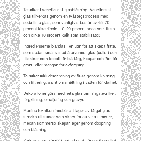
Tekniker i venetianskt glasblåsning. Venetianskt
glas tillverkas genom en tvåstegsprocess med
soda-lime-glas, som vanligtvis består av 65–70
procent kiseldioxid, 10–20 procent soda som fluss
och cirka 10 procent kalk som stabilisator.
Ingredienserna blandas i en ugn för att skapa fritta,
som sedan smälts med återvunnet glas (cullet) och
tillsatser som kobolt för blå färg, koppar och järn för
grönt, eller mangan för avfärgning.
Tekniker inkluderar rening av fluss genom kokning
och filtrering, samt omsmältning i vatten för klarhet.
Dekorationer görs med heta glasformningstekniker,
förgyllning, emaljering och gravyr.
Murrine-tekniken innebär att lager av färgat glas
sträcks till stavar som skärs för att visa mönster,
medan sommerso skapar lager genom doppning
och blåsning.
Verktyg som blåsrör (ferro sbuso), tänger (borselle),