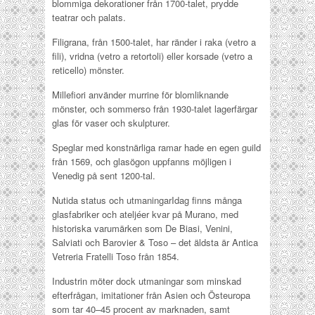
blommiga dekorationer från 1700-talet, prydde
teatrar och palats.
Filigrana, från 1500-talet, har ränder i raka (vetro a
fili), vridna (vetro a retortoli) eller korsade (vetro a
reticello) mönster.
Millefiori använder murrine för blomliknande
mönster, och sommerso från 1930-talet lagerfärgar
glas för vaser och skulpturer.
Speglar med konstnärliga ramar hade en egen guild
från 1569, och glasögon uppfanns möjligen i
Venedig på sent 1200-tal.
Nutida status och utmaningarIdag finns många
glasfabriker och ateljéer kvar på Murano, med
historiska varumärken som De Biasi, Venini,
Salviati och Barovier & Toso – det äldsta är Antica
Vetreria Fratelli Toso från 1854.
Industrin möter dock utmaningar som minskad
efterfrågan, imitationer från Asien och Östeuropa
som tar 40–45 procent av marknaden, samt