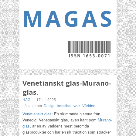
MAGASI
Venetianskt glas-Murano-
glas.
HAG
-
17 juli 2025
Läs mer om:
Design
,
konsthantverk
,
Världen
Venetianskt glas
: En skimrande historia från
Venedig. Venetianskt glas, även känt som
Murano-
glas
, är en av världens mest berömda
glasprodukter och har en rik tradition som sträcker