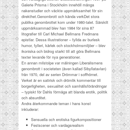
Galerie Prisma i Stockholm innehöll många
nakenstudier och väckte uppmärksamhet för sin
direkthet.
Genombrott och kända verk
Det stora
publika genombrottet kom under 1980-talet. Särskilt
uppmärksammad blev han 1984 för sina 87
litografier till Carl Michael Bellmans
Fredmans
epistlar
. Dessa illustrationer – fyllda av burlesk
humor, fylleri, kärlek och stockholmsmiljöer – blev
ikoniska och bidrog starkt till att göra Bellmans
texter levande för nya generationer.
En annan milstolpe var målningen
Liberalismens
genombrott i societeten
(även kallad
Sibyllatavlan
)
från 1970, del av serien
Drömmar i soffhörnet
.
Verket är en satirisk och drömlik kommentar till
borgerligheten, sexualitet och samhällsförändringar
– typiskt för Dahls förmåga att blanda erotik, politik
och absurditet.
Andra återkommande teman i hans konst
inkluderar:
Sensuella och erotiska figurkompositioner
Festscener och vardagsrealism