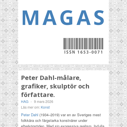
MAGASI
Peter Dahl-målare,
grafiker, skulptör och
författare.
HAG
-
9 mars 2026
Läs mer om:
Konst
Peter Dahl
(1934–2019) var en av Sveriges mest
folkkära och färgstarka konstnärer under
efterkrigstiden. Med sin expressiva realism, livfulla