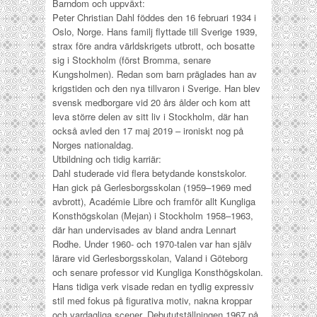
Barndom och uppväxt:
Peter Christian Dahl föddes den 16 februari 1934 i
Oslo, Norge. Hans familj flyttade till Sverige 1939,
strax före andra världskrigets utbrott, och bosatte
sig i Stockholm (först Bromma, senare
Kungsholmen). Redan som barn präglades han av
krigstiden och den nya tillvaron i Sverige. Han blev
svensk medborgare vid 20 års ålder och kom att
leva större delen av sitt liv i Stockholm, där han
också avled den 17 maj 2019 – ironiskt nog på
Norges nationaldag.
Utbildning och tidig karriär:
Dahl studerade vid flera betydande konstskolor.
Han gick på Gerlesborgsskolan (1959–1969 med
avbrott), Académie Libre och framför allt Kungliga
Konsthögskolan (Mejan) i Stockholm 1958–1963,
där han undervisades av bland andra Lennart
Rodhe. Under 1960- och 1970-talen var han själv
lärare vid Gerlesborgsskolan, Valand i Göteborg
och senare professor vid Kungliga Konsthögskolan.
Hans tidiga verk visade redan en tydlig expressiv
stil med fokus på figurativa motiv, nakna kroppar
och vardagliga scener. Debututställningen 1967 på