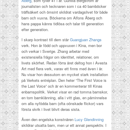
Åberg
, som fyller 41 i år. Gunilla Bergström är
journalisten och tecknaren som i ca 40 barnböcker
träffsäkert och ömsint skildrat vardagslivet för både
barn och vuxna. Böckerna om Alfons Åberg och
hans pappa känns tidlösa och talar till generation
efter generation.
I skarp kontrast till dem står
Guangjuan Zhangs
verk. Hon är född och uppvuxen i Kina, men bor
och verkar i Sverige. Zhang arbetar med
existensiella frågor om identitet, relationer, om
livets skörhet. Redan förra året deltog hon i Avesta
Art med flera verk, varav ett finns med även i år.
Nu visar hon dessutom en mycket stark installation
på Verkets entréplan. Den heter “The First Voice is
the Last Voice” och är en kommenterar till Kinas
enbarnspolitik. Verket visar en rad tomma barnskor,
en tom barnklänning, alla i vitt glas, en påminnelse
om alla nyfödda barn (ofta oönskade flickor) vars
första skrik i livet blivit deras sista.
Även den engelska konstnären
Lucy Glendinning
skildrar utsatta barn, men ur ett annat perspektiv. I