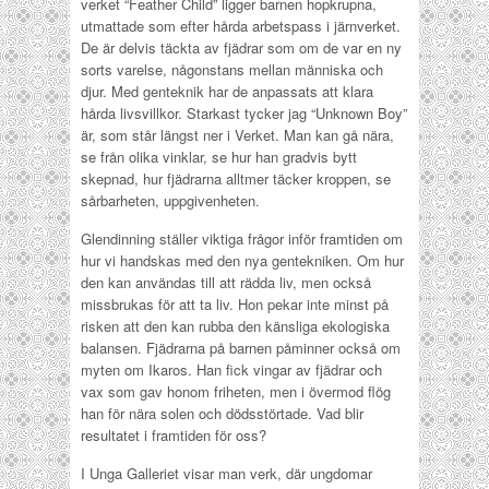
verket “Feather Child” ligger barnen hopkrupna,
utmattade som efter hårda arbetspass i järnverket.
De är delvis täckta av fjädrar som om de var en ny
sorts varelse, någonstans mellan människa och
djur. Med genteknik har de anpassats att klara
hårda livsvillkor. Starkast tycker jag “Unknown Boy”
är, som står längst ner i Verket. Man kan gå nära,
se från olika vinklar, se hur han gradvis bytt
skepnad, hur fjädrarna alltmer täcker kroppen, se
sårbarheten, uppgivenheten.
Glendinning ställer viktiga frågor inför framtiden om
hur vi handskas med den nya gentekniken. Om hur
den kan användas till att rädda liv, men också
missbrukas för att ta liv. Hon pekar inte minst på
risken att den kan rubba den känsliga ekologiska
balansen. Fjädrarna på barnen påminner också om
myten om Ikaros. Han fick vingar av fjädrar och
vax som gav honom friheten, men i övermod flög
han för nära solen och dödsstörtade. Vad blir
resultatet i framtiden för oss?
I Unga Galleriet visar man verk, där ungdomar