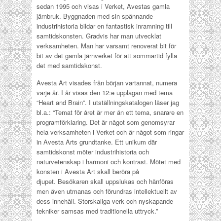
sedan 1995 och visas i Verket, Avestas gamla
järnbruk. Byggnaden med sin spännande
industrihistoria bildar en fantastisk inramning till
samtidskonsten. Gradvis har man utvecklat
verksamheten. Man har varsamt renoverat bit för
bit av det gamla järnverket för att sommartid fylla
det med samtidskonst.
Avesta Art visades från början vartannat, numera
varje år. I år visas den 12:e upplagan med tema
“Heart and Brain”. I utställningskatalogen läser jag
bl.a.: “Temat för året är mer än ett tema, snarare en
programförklaring. Det är något som genomsyrar
hela verksamheten i Verket och är något som ringar
in Avesta Arts grundtanke. Ett unikum där
samtidskonst möter industrihistoria och
naturvetenskap i harmoni och kontrast. Mötet med
konsten i Avesta Art skall beröra på
djupet. Besökaren skall uppslukas och hänföras
men även utmanas och förundras intellektuellt av
dess innehåll. Storskaliga verk och nyskapande
tekniker samsas med traditionella uttryck.”