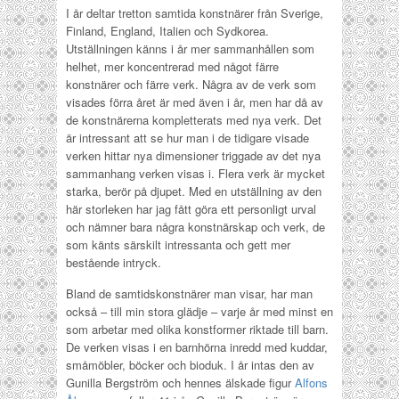
I år deltar tretton samtida konstnärer från Sverige,
Finland, England, Italien och Sydkorea.
Utställningen känns i år mer sammanhållen som
helhet, mer koncentrerad med något färre
konstnärer och färre verk. Några av de verk som
visades förra året är med även i år, men har då av
de konstnärerna kompletterats med nya verk. Det
är intressant att se hur man i de tidigare visade
verken hittar nya dimensioner triggade av det nya
sammanhang verken visas i. Flera verk är mycket
starka, berör på djupet. Med en utställning av den
här storleken har jag fått göra ett personligt urval
och nämner bara några konstnärskap och verk, de
som känts särskilt intressanta och gett mer
bestående intryck.
Bland de samtidskonstnärer man visar, har man
också – till min stora glädje – varje år med minst en
som arbetar med olika konstformer riktade till barn.
De verken visas i en barnhörna inredd med kuddar,
småmöbler, böcker och bioduk. I år intas den av
Gunilla Bergström och hennes älskade figur
Alfons