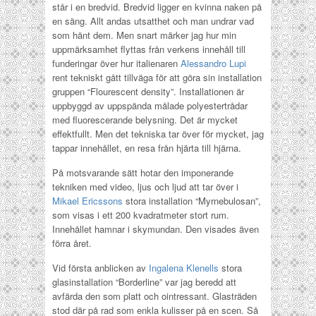
står i en bredvid. Bredvid ligger en kvinna naken på
en säng. Allt andas utsatthet och man undrar vad
som hänt dem. Men snart märker jag hur min
uppmärksamhet flyttas från verkens innehåll till
funderingar över hur italienaren
Alessandro Lupi
rent tekniskt gått tillväga för att göra sin installation
gruppen “Flourescent density”. Installationen är
uppbyggd av uppspända målade polyestertrådar
med fluorescerande belysning. Det är mycket
effektfullt. Men det tekniska tar över för mycket, jag
tappar innehållet, en resa från hjärta till hjärna.
På motsvarande sätt hotar den imponerande
tekniken med video, ljus och ljud att tar över i
Mikael Ericssons
stora installation “Myrnebulosan”,
som visas i ett 200 kvadratmeter stort rum.
Innehållet hamnar i skymundan. Den visades även
förra året.
Vid första anblicken av
Ingalena Klenells
stora
glasinstallation “Borderline” var jag beredd att
avfärda den som platt och ointressant. Glasträden
stod där på rad som enkla kulisser på en scen. Så