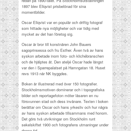
redan på 1890-talet. På Stockholmsutställningen
1897 blev Ellqvist prisbelönad för sina
momentbilder.
Oscar Ellqvist var en populär och driftig fotograf
som hittade nya möjligheter och var tidig med
mycket av det han företog sig.
Oscar är bror till konstnären John Bauers
sagoprinsessa och fru Esther. Även två av hans
syskon arbetade inom foto- och klichébranschen
och de hjälptes åt. Den ateljé Oscar hade längst
var den i Sparrepalatset på Hamngatan 18. Huset
revs 1913 när NK byggdes.
Boken är illustrerad med över 150 fotografier.
Stockholmsmotiven dominerar och i topografiska
bilder och reportagefoton möter läsaren en nu
försvunnen stad och dess invånare. Texten i boken
berättar om Oscar och hans yrkesliv och hur några
av hans syskon arbetade tillsammans med honom.
Det görs två utvikningar om Stockholm runt
sekelskiftet 1900 och fotografens utmaningar under
denna tid.