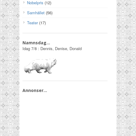
Nobelpris
(12)
Samhället
(56)
Teater
(17)
Namnsdag…
Idag
7/8
:
Dennis, Denise, Donald
Annonser…