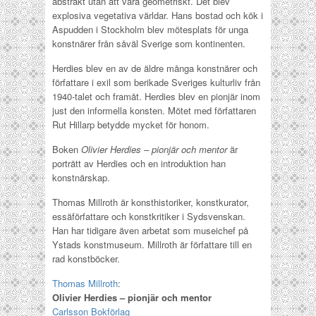
abstrakt utan att vara geometriskt. Det blev
explosiva vegetativa världar. Hans bostad och kök i
Aspudden i Stockholm blev mötesplats för unga
konstnärer från såväl Sverige som kontinenten.
Herdies blev en av de äldre många konstnärer och
författare i exil som berikade Sveriges kulturliv från
1940-talet och framåt. Herdies blev en pionjär inom
just den informella konsten. Mötet med författaren
Rut Hillarp betydde mycket för honom.
Boken
Olivier Herdies – pionjär och mentor
är
porträtt av Herdies och en introduktion han
konstnärskap.
Thomas Millroth är konsthistoriker, konstkurator,
essäförfattare och konstkritiker i Sydsvenskan.
Han har tidigare även arbetat som museichef på
Ystads konstmuseum. Millroth är författare till en
rad konstböcker.
Thomas Millroth
:
Olivier Herdies – pionjär och mentor
Carlsson Bokförlag