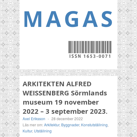
MAGASI
ARKITEKTEN ALFRED
WEISSENBERG Sörmlands
museum 19 november
2022 – 3 september 2023.
Axel Eriksson
-
28 december 2022
Läs mer om:
Arkitektur
,
Byggnader
,
Konstutställning
,
Kultur
,
Utställning