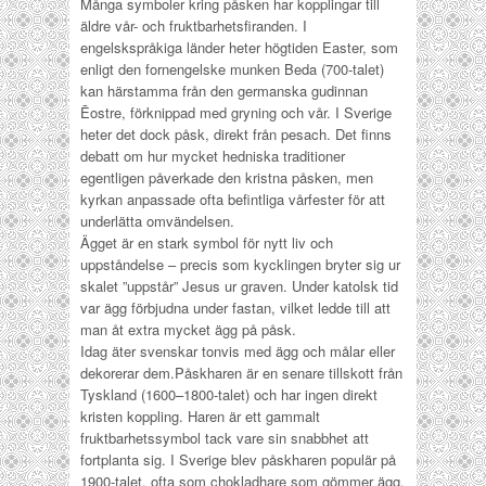
Många symboler kring påsken har kopplingar till
äldre vår- och fruktbarhetsfiranden. I
engelskspråkiga länder heter högtiden
Easter
, som
enligt den fornengelske munken Beda (700-talet)
kan härstamma från den germanska gudinnan
Ēostre, förknippad med gryning och vår. I Sverige
heter det dock påsk, direkt från pesach. Det finns
debatt om hur mycket hedniska traditioner
egentligen påverkade den kristna påsken, men
kyrkan anpassade ofta befintliga vårfester för att
underlätta omvändelsen.
Ägget är en stark symbol för nytt liv och
uppståndelse – precis som kycklingen bryter sig ur
skalet ”uppstår” Jesus ur graven. Under katolsk tid
var ägg förbjudna under fastan, vilket ledde till att
man åt extra mycket ägg på påsk.
Idag äter svenskar tonvis med ägg och målar eller
dekorerar dem.
Påskharen är en senare tillskott från
Tyskland (1600–1800-talet) och har ingen direkt
kristen koppling. Haren är ett gammalt
fruktbarhetssymbol tack vare sin snabbhet att
fortplanta sig. I Sverige blev påskharen populär på
1900-talet, ofta som chokladhare som gömmer ägg.