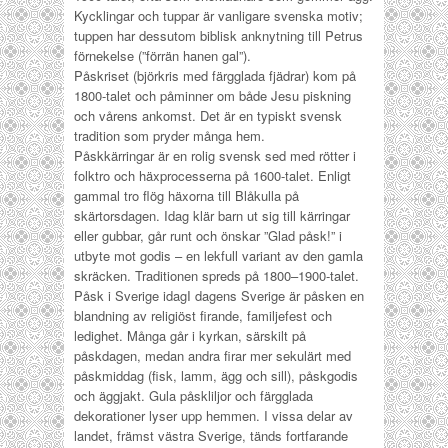
Kycklingar och tuppar är vanligare svenska motiv;
tuppen har dessutom biblisk anknytning till Petrus
förnekelse (”förrän hanen gal”).
Påskriset
(björkris med färgglada fjädrar) kom på
1800-talet och påminner om både Jesu piskning
och vårens ankomst. Det är en typiskt svensk
tradition som pryder många hem.
Påskkärringar är en rolig svensk sed med rötter i
folktro och häxprocesserna på 1600-talet. Enligt
gammal tro flög häxorna till Blåkulla på
skärtorsdagen. Idag klär barn ut sig till kärringar
eller gubbar, går runt och önskar ”Glad påsk!” i
utbyte mot godis – en lekfull variant av den gamla
skräcken. Traditionen spreds på 1800–1900-talet.
Påsk i Sverige idag
I dagens Sverige är påsken en
blandning av religiöst firande, familjefest och
ledighet. Många går i kyrkan, särskilt på
påskdagen, medan andra firar mer sekulärt med
påskmiddag (fisk, lamm, ägg och sill), påskgodis
och äggjakt. Gula påskliljor och färgglada
dekorationer lyser upp hemmen. I vissa delar av
landet, främst västra Sverige, tänds fortfarande