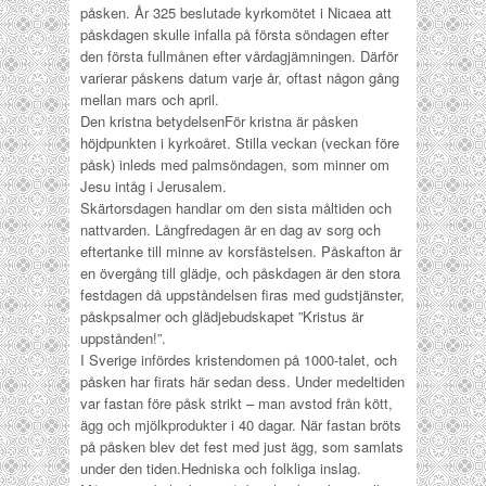
påsken. År 325 beslutade kyrkomötet i Nicaea att
påskdagen skulle infalla på första söndagen efter
den första fullmånen efter vårdagjämningen. Därför
varierar påskens datum varje år, oftast någon gång
mellan mars och april.
Den kristna betydelsen
För kristna är påsken
höjdpunkten i kyrkoåret.
Stilla veckan
(veckan före
påsk) inleds med palmsöndagen, som minner om
Jesu intåg i Jerusalem.
Skärtorsdagen handlar om den sista måltiden och
nattvarden. Långfredagen är en dag av sorg och
eftertanke till minne av korsfästelsen. Påskafton är
en övergång till glädje, och
påskdagen
är den stora
festdagen då uppståndelsen firas med gudstjänster,
påskpsalmer och glädjebudskapet ”Kristus är
uppstånden!”.
I Sverige infördes kristendomen på 1000-talet, och
påsken har firats här sedan dess. Under medeltiden
var fastan före påsk strikt – man avstod från kött,
ägg och mjölkprodukter i 40 dagar. När fastan bröts
på påsken blev det fest med just ägg, som samlats
under den tiden.
Hedniska och folkliga inslag.