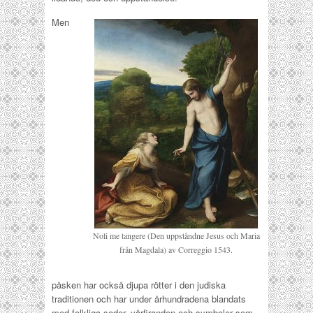
Men
Noli me tangere (Den uppståndne Jesus och Maria
från Magdala) av Correggio 1543.
påsken har också djupa rötter i den judiska
traditionen och har under århundradena blandats
med folkliga seder, vårfiranden och symboler som