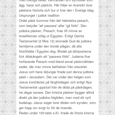
ägg, harar och påskris. Här följer en översikt över
påskens historia och hur vi firar den i Sverige idag.
Ursprunget i judisk tradition
Ordet
påsk
kommer från det hebreiska
pesach
,
som betyder ”att passera” eller ”gå förbi”. Den
judiska påsken, Pesach, firas till minne av
israeliternas uttåg ur Egypten. Enligt Gamla
Testamentet (2 Mos 12) skonade Gud de judiska
familjerna under den tionde plågan, då alla
förstfödda i Egypten dog. Blodet på dörrposterna
fick dödsängeln att ”passera förbi”. Judarna firar
fortfarande Pesach med bland annat påskmåltiden
seder, där man minns befrielsen från slaveriet.
Jesus och hans lärjungar firade just denna judiska
påsk i Jerusalem. Det var under den helgen som
Jesus korsfästes på långfredagen och enligt Nya
Testamentet uppstod från de döda på påskdagen,
tre dagar senare. Den kristna påsken bygger alltså
direkt på den judiska högtiden, men med ett nytt
budskap: Jesus seger över döden och synden, som
ger hopp om evigt liv för de troende.
Redan under 100-talet e.Kr. firade de första kristna