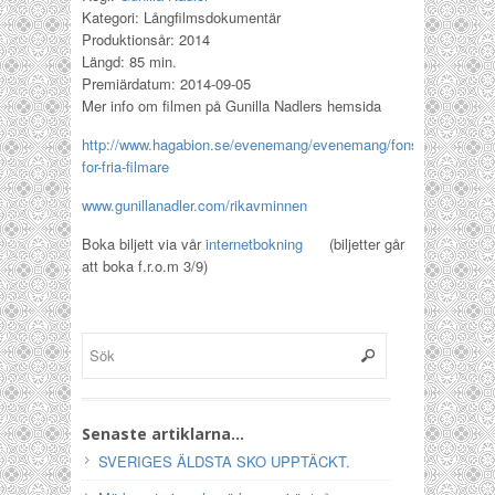
Kategori: Långfilmsdokumentär
Produktionsår: 2014
Längd: 85 min.
Premiärdatum: 2014-09-05
Mer info om filmen på Gunilla Nadlers hemsida
http://www.hagabion.se/evenemang/evenemang/fonster-
for-fria-filmare
www.gunillanadler.com/rikavminnen
Boka biljett via vår
internetbokning
(biljetter går
att boka f.r.o.m 3/9)
Senaste artiklarna…
SVERIGES ÄLDSTA SKO UPPTÄCKT.