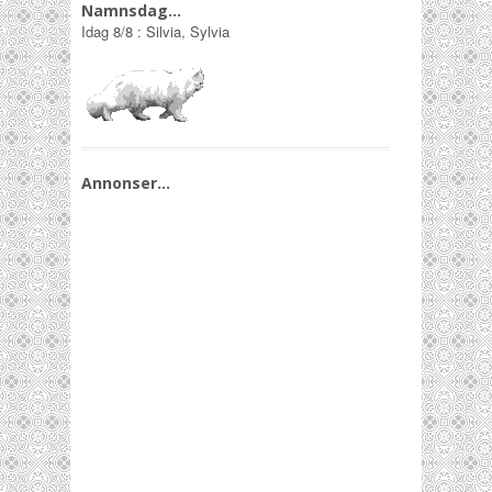
Namnsdag…
Idag
8/8
:
Silvia, Sylvia
Annonser…