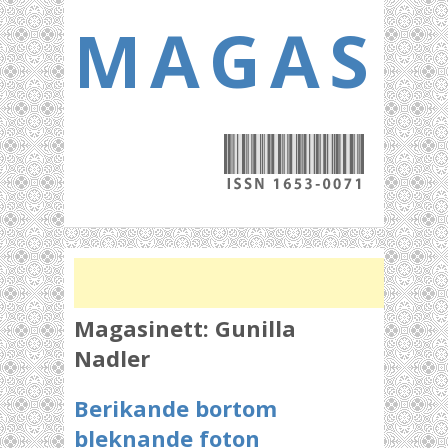
MAGASI
Magasinett:
Gunilla
Nadler
Berikande bortom
bleknande foton