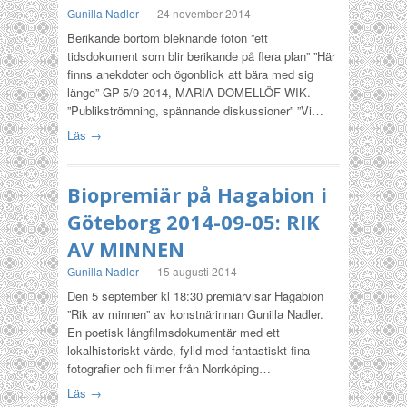
Gunilla Nadler
-
24 november 2014
Berikande bortom bleknande foton ”ett
tidsdokument som blir berikande på flera plan” ”Här
finns anekdoter och ögonblick att bära med sig
länge” GP-5/9 2014, MARIA DOMELLÖF-WIK.
”Publikströmning, spännande diskussioner” ”Vi…
Läs →
Biopremiär på Hagabion i
Göteborg 2014-09-05: RIK
AV MINNEN
Gunilla Nadler
-
15 augusti 2014
Den 5 september kl 18:30 premiärvisar Hagabion
”Rik av minnen” av konstnärinnan Gunilla Nadler.
En poetisk långfilmsdokumentär med ett
lokalhistoriskt värde, fylld med fantastiskt fina
fotografier och filmer från Norrköping…
Läs →