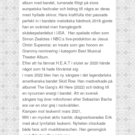
album med bandet, turnerade flitigt på stora
europeiska festivaler och bidrog till några av deras
mest hyllade skivor. Hans kraftfulla röst passade
perfekt in i bandets melodiska hårdrock.
2018 gjorde
han en oväntad men framgångsrik
skådespelardebut i USA. Han spelade rollen som
Simon Zealotes i NBC:s live-produktion av
Jesus
Christ Superstar
, en insats som gav honom en
Grammy-nominering i kategorin Best Musical
Theater Album.
Efter att ha lämnat H.E.A.T i slutet av 2020 hände
något som få hade förväntat sig:
i mars 2022 blev han ny sångare i det legendariska
amerikanska bandet
Skid Row
. Han medverkade på
albumet
The Gang’s All Here
(2022) och bidrog till
en nyvunnen energi i bandet. Att en svensk
sångare tog över mikrofonen efter Sebastian Bachs
era var en stor grej i rockvärlden.
Kampen mot leukemi
I mars 2021,
Mitt i en mycket aktiv karriär, diagnostiserades Erik
med akut lymfatisk leukemi. Nyheten chockade
både fans och musikbranschen. Han genomgick