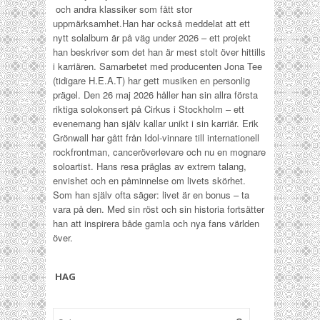
och andra klassiker som fått stor
uppmärksamhet.
Han har också meddelat att ett
nytt solalbum är på väg under 2026 – ett projekt
han beskriver som det han är mest stolt över hittills
i karriären. Samarbetet med producenten Jona Tee
(tidigare H.E.A.T) har gett musiken en personlig
prägel. Den 26 maj 2026 håller han sin allra första
riktiga solokonsert på Cirkus i Stockholm – ett
evenemang han själv kallar unikt i sin karriär.
Erik
Grönwall har gått från Idol-vinnare till internationell
rockfrontman, canceröverlevare och nu en mognare
soloartist. Hans resa präglas av extrem talang,
envishet och en påminnelse om livets skörhet.
Som han själv ofta säger: livet är en bonus – ta
vara på den.
Med sin röst och sin historia fortsätter
han att inspirera både gamla och nya fans världen
över.
HAG