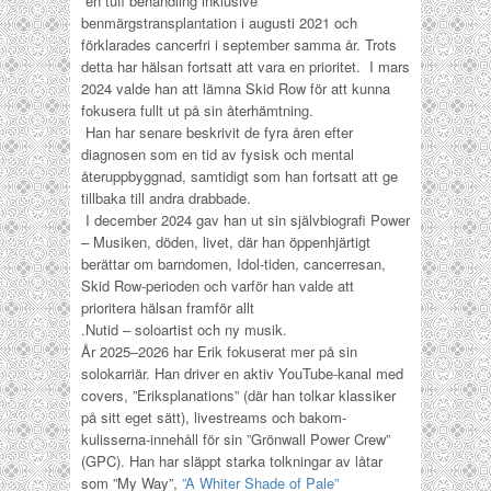
en tuff behandling inklusive
benmärgstransplantation i augusti 2021 och
förklarades cancerfri i september samma år.
Trots
detta har hälsan fortsatt att vara en prioritet. I mars
2024 valde han att lämna Skid Row för att kunna
fokusera fullt ut på sin återhämtning.
Han har senare beskrivit de fyra åren efter
diagnosen som en tid av fysisk och mental
återuppbyggnad, samtidigt som han fortsatt att ge
tillbaka till andra drabbade.
I december 2024 gav han ut sin självbiografi
Power
– Musiken, döden, livet
, där han öppenhjärtigt
berättar om barndomen, Idol-tiden, cancerresan,
Skid Row-perioden och varför han valde att
prioritera hälsan framför allt
.
Nutid – soloartist och ny musik.
År 2025–2026 har Erik fokuserat mer på sin
solokarriär. Han driver en aktiv YouTube-kanal med
covers, ”Eriksplanations” (där han tolkar klassiker
på sitt eget sätt), livestreams och bakom-
kulisserna-innehåll för sin ”Grönwall Power Crew”
(GPC). Han har släppt starka tolkningar av låtar
som ”My Way”,
”A Whiter Shade of Pale”