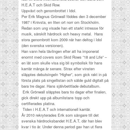
H.E.A.T
och
Skid Row
.
Uppväxt och genombrottet i Idol.
Per Erik Magnus Grönwall föddes den 3 december
1987 i Knivsta, en liten ort norr om Stockholm.
Redan som ung visade han ett starkt intresse för
musik, särskilt hårdrock och heavy metal. Hans
stora genombrott kom 2009 när han deltog i
Idol
(den svenska versionen).
Han vann hela tävlingen efter att ha imponerat
enormt med covers som Skid Rows ”18 and Life” –
en låt som skulle visa sig bli symbolisk för hans
karriär många år senare.
Strax efter vinsten
släpptes debutsingeln
”Higher”
, som gick rakt in på
första plats på singellistan och sålde guld digitalt på
bara tre dagar. Hans självbetitlade debutalbum.
Erik Grönwall
släpptes bara tio dagar efter finalen,
gick direkt upp på albumlistans topp och
certifierades platina.
Tiden i H.E.A.T och internationell karriär.
År 2010 rekryterades Erik som sångare till det
svenska hårdrocksbandet
H.E.A.T
, där han blev
kvar i tio år. Under denna period gav han ut flera