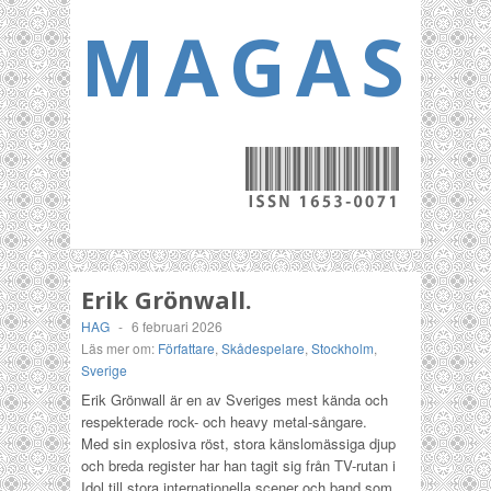
MAGASI
Erik Grönwall.
HAG
-
6 februari 2026
Läs mer om:
Författare
,
Skådespelare
,
Stockholm
,
Sverige
Erik Grönwall är en av Sveriges mest kända och
respekterade rock- och heavy metal-sångare.
Med sin explosiva röst, stora känslomässiga djup
och breda register har han tagit sig från TV-rutan i
Idol
till stora internationella scener och band som