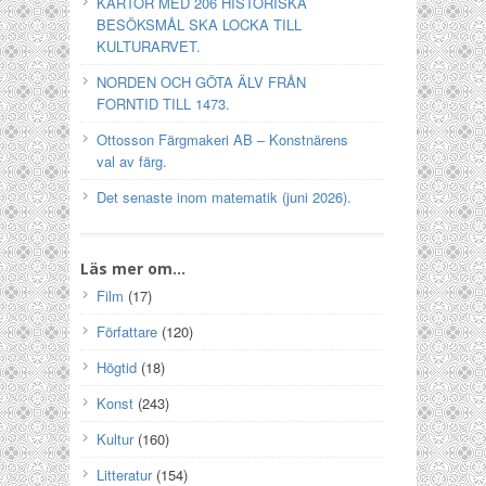
KARTOR MED 206 HISTORISKA
BESÖKSMÅL SKA LOCKA TILL
KULTURARVET.
NORDEN OCH GÖTA ÄLV FRÅN
FORNTID TILL 1473.
Ottosson Färgmakeri AB – Konstnärens
val av färg.
Det senaste inom matematik (juni 2026).
Läs mer om…
Film
(17)
Författare
(120)
Högtid
(18)
Konst
(243)
Kultur
(160)
Litteratur
(154)