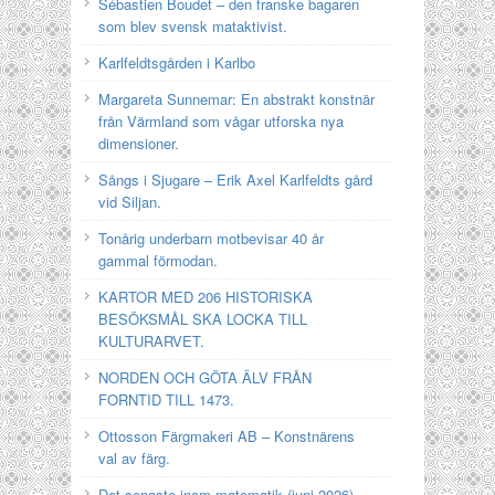
Sébastien Boudet – den franske bagaren
som blev svensk mataktivist.
Karlfeldtsgården i Karlbo
Margareta Sunnemar: En abstrakt konstnär
från Värmland som vågar utforska nya
dimensioner.
Sångs i Sjugare – Erik Axel Karlfeldts gård
vid Siljan.
Tonårig underbarn motbevisar 40 år
gammal förmodan.
KARTOR MED 206 HISTORISKA
BESÖKSMÅL SKA LOCKA TILL
KULTURARVET.
NORDEN OCH GÖTA ÄLV FRÅN
FORNTID TILL 1473.
Ottosson Färgmakeri AB – Konstnärens
val av färg.
Det senaste inom matematik (juni 2026).