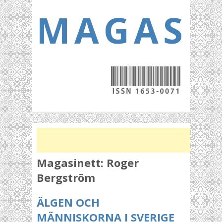
MAGASI
Magasinett:
Roger
Bergström
ÄLGEN OCH
MÄNNISKORNA I SVERIGE