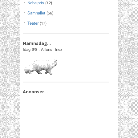
Nobelpris
(12)
Samhället
(56)
Teater
(17)
Namnsdag…
Idag
6/8
:
Alfons, Inez
Annonser…