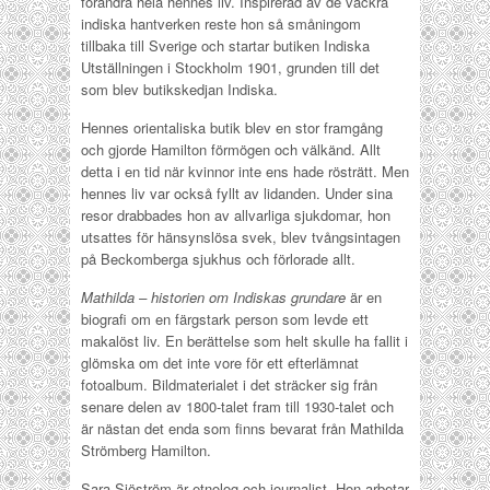
förändra hela hennes liv. Inspirerad av de vackra
indiska hantverken reste hon så småningom
tillbaka till Sverige och startar butiken Indiska
Utställningen i Stockholm 1901, grunden till det
som blev butikskedjan Indiska.
Hennes orientaliska butik blev en stor framgång
och gjorde Hamilton förmögen och välkänd. Allt
detta i en tid när kvinnor inte ens hade rösträtt. Men
hennes liv var också fyllt av lidanden. Under sina
resor drabbades hon av allvarliga sjukdomar, hon
utsattes för hänsynslösa svek, blev tvångsintagen
på Beckomberga sjukhus och förlorade allt.
Mathilda – historien om Indiskas grundare
är en
biografi om en färgstark person som levde ett
makalöst liv. En berättelse som helt skulle ha fallit i
glömska om det inte vore för ett efterlämnat
fotoalbum. Bildmaterialet i det sträcker sig från
senare delen av 1800-talet fram till 1930-talet och
är nästan det enda som finns bevarat från Mathilda
Strömberg Hamilton.
Sara Sjöström är etnolog och journalist. Hon arbetar