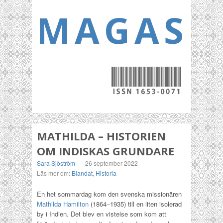
MAGASI
MATHILDA – HISTORIEN
OM INDISKAS GRUNDARE
Sara Sjöström
-
26 september 2022
Läs mer om:
Blandat
,
Historia
En het sommardag kom den svenska missionären
Mathilda Hamilton
(1864–1935) till en liten isolerad
by i Indien. Det blev en vistelse som kom att