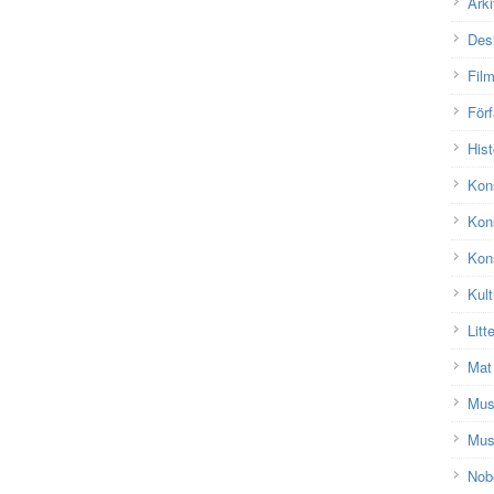
Arki
Des
Fil
Förf
Hist
Kon
Kon
Kons
Kult
Litt
Mat
Mu
Mus
Nobe