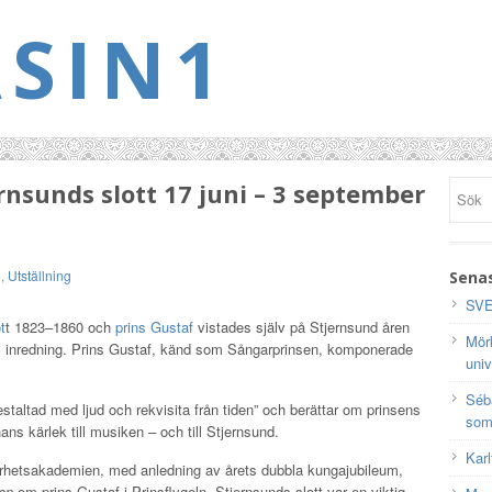
SIN1
sunds slott 17 juni – 3 september
e
,
Utställning
Senas
SVE
t
t 1823–1860 och
prins Gustaf
vistades själv på Stjernsund åren
Mörk
ets inredning. Prins Gustaf, känd som Sångarprinsen, komponerade
univ
Séb
estaltad med ljud och rekvisita från tiden” och berättar om prinsens
som
hans kärlek till musiken – och till Stjernsund.
Karl
erhetsakademien, med anledning av årets dubbla kungajubileum,
en
om prins Gustaf i Prinsflygeln. Stjernsunds slott var en viktig