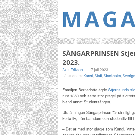
MAGA
SÅNGARPRINSEN Stjern
2023.
Axel Erikson
-
17 juli 2023
Läs mer om:
Konst
,
Slott
,
Stockholm
,
Sverig
Familjen Bernadotte ägde
Stjernsunds slo
runt 1850 och satte stor prägel på slott
bland annat Studentsången.
Utställningen Sångarprinsen ”är sinnligt g
korta liv, från barndom och studentliv till 
– Det är med stor glädje som Kungl. Vitt
öppnar den nya utställningen
Sångarprins