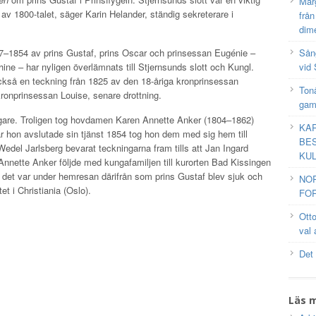
Mar
 av 1800-talet, säger Karin Helander, ständig sekreterare i
frå
dim
Sång
37–1854 av prins Gustaf, prins Oscar och prinsessan Eugénie –
vid 
hine – har nyligen överlämnats till Stjernsunds slott och Kungl.
ckså en teckning från 1825 av den 18-åriga kronprinsessan
Tonå
ronprinsessan Louise, senare drottning.
gam
idigare. Troligen tog hovdamen Karen Annette Anker (1804–1862)
KAR
 hon avslutade sin tjänst 1854 tog hon dem med sig hem till
BES
Wedel Jarlsberg bevarat teckningarna fram tills att Jan Ingard
KUL
Annette Anker följde med kungafamiljen till kurorten Bad Kissingen
et var under hemresan därifrån som prins Gustaf blev sjuk och
NO
tet i Christiania (Oslo).
FOR
Ott
val 
Det
Läs 