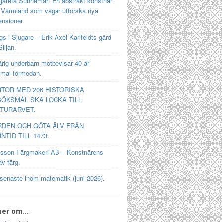
gareta Sunnemar: En abstrakt konstnär
n Värmland som vågar utforska nya
ensioner.
s i Sjugare – Erik Axel Karlfeldts gård
Siljan.
rig underbarn motbevisar 40 år
mal förmodan.
TOR MED 206 HISTORISKA
ÖKSMÅL SKA LOCKA TILL
TURARVET.
RDEN OCH GÖTA ÄLV FRÅN
NTID TILL 1473.
osson Färgmakeri AB – Konstnärens
av färg.
 senaste inom matematik (juni 2026).
mer om…