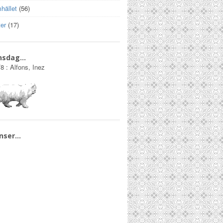
hället
(56)
er
(17)
nsdag…
/8
:
Alfons, Inez
nser…