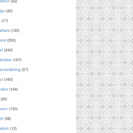
tektur
(52)
ign
(42)
m
(17)
attare
(120)
oria
(250)
st
(243)
stnärer
(167)
tutställning
(57)
ur
(160)
eratur
(154)
(25)
seum
(130)
ik
(58)
lpris
(12)