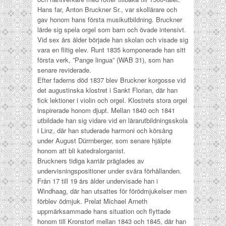
Hans far, Anton Bruckner Sr., var skollärare och
gav honom hans första musikutbildning. Bruckner
lärde sig spela orgel som barn och övade intensivt.
Vid sex års ålder började han skolan och visade sig
vara en flitig elev. Runt 1835 komponerade han sitt
första verk, ”Pange lingua” (WAB 31), som han
senare reviderade.
Efter faderns död 1837 blev Bruckner korgosse vid
det augustinska klostret i Sankt Florian, där han
fick lektioner i violin och orgel. Klostrets stora orgel
inspirerade honom djupt. Mellan 1840 och 1841
utbildade han sig vidare vid en lärarutbildningsskola
i Linz, där han studerade harmoni och körsång
under August Dürrnberger, som senare hjälpte
honom att bli katedralorganist.
Bruckners tidiga karriär präglades av
undervisningspositioner under svåra förhållanden.
Från 17 till 19 års ålder undervisade han i
Windhaag, där han utsattes för förödmjukelser men
förblev ödmjuk. Prelat Michael Arneth
uppmärksammade hans situation och flyttade
honom till Kronstorf mellan 1843 och 1845, där han