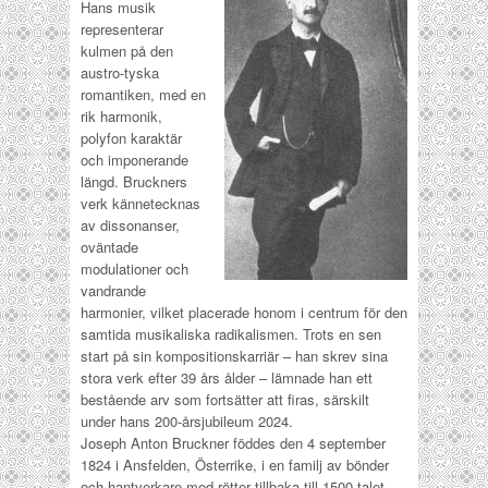
Hans musik
representerar
kulmen på den
austro-tyska
romantiken, med en
rik harmonik,
polyfon karaktär
och imponerande
längd. Bruckners
verk kännetecknas
av dissonanser,
oväntade
modulationer och
vandrande
harmonier, vilket placerade honom i centrum för den
samtida musikaliska radikalismen.
Trots en sen
start på sin kompositionskarriär – han skrev sina
stora verk efter 39 års ålder – lämnade han ett
bestående arv som fortsätter att firas, särskilt
under hans 200-årsjubileum 2024.
Joseph Anton Bruckner föddes den 4 september
1824 i Ansfelden, Österrike, i en familj av bönder
och hantverkare med rötter tillbaka till 1500-talet.