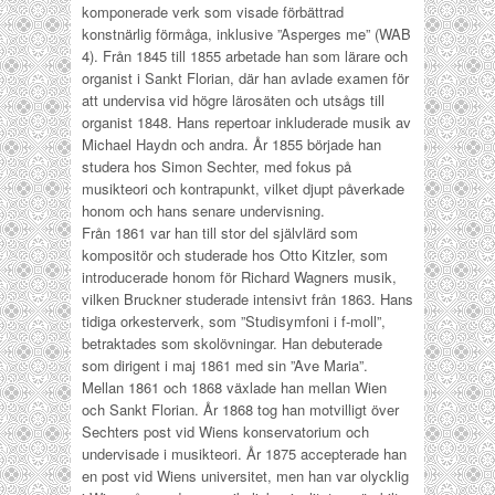
komponerade verk som visade förbättrad
konstnärlig förmåga, inklusive ”Asperges me” (WAB
4).
Från 1845 till 1855 arbetade han som lärare och
organist i Sankt Florian, där han avlade examen för
att undervisa vid högre lärosäten och utsågs till
organist 1848. Hans repertoar inkluderade musik av
Michael Haydn och andra. År 1855 började han
studera hos Simon Sechter, med fokus på
musikteori och kontrapunkt, vilket djupt påverkade
honom och hans senare undervisning.
Från 1861 var han till stor del självlärd som
kompositör och studerade hos Otto Kitzler, som
introducerade honom för Richard Wagners musik,
vilken Bruckner studerade intensivt från 1863. Hans
tidiga orkesterverk, som ”Studisymfoni i f-moll”,
betraktades som skolövningar. Han debuterade
som dirigent i maj 1861 med sin ”Ave Maria”.
Mellan 1861 och 1868 växlade han mellan Wien
och Sankt Florian. År 1868 tog han motvilligt över
Sechters post vid Wiens konservatorium och
undervisade i musikteori. År 1875 accepterade han
en post vid Wiens universitet, men han var olycklig