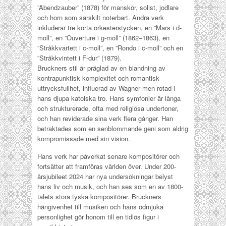
”Abendzauber” (1878) för manskör, solist, jodlare
och horn som särskilt noterbart. Andra verk
inkluderar tre korta orkesterstycken, en ”Mars i d-
moll”, en ”Ouverture i g-moll” (1862–1863), en
”Stråkkvartett i c-moll”, en ”Rondo i c-moll” och en
”Stråkkvintett i F-dur” (1879).
Bruckners stil är präglad av en blandning av
kontrapunktisk komplexitet och romantisk
uttrycksfullhet, influerad av Wagner men rotad i
hans djupa katolska tro. Hans symfonier är långa
och strukturerade, ofta med religiösa undertoner,
och han reviderade sina verk flera gånger.
Han
betraktades som en senblommande geni som aldrig
kompromissade med sin vision.
Hans verk har påverkat senare kompositörer och
fortsätter att framföras världen över. Under 200-
årsjubileet 2024 har nya undersökningar belyst
hans liv och musik, och han ses som en av 1800-
talets stora tyska kompositörer.
Bruckners
hängivenhet till musiken och hans ödmjuka
personlighet gör honom till en tidlös figur i