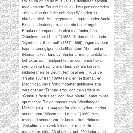
i Wien på grund av musikaliska rivaliteter, särskilt
med kritikern Eduard Hanslick. Han pensionerades
1892 vid 68 års ålder och dog i Wien den 11
oktober 1896. Han begravdes i kryptan under Sankt
Florians klosterkyrka, under sin favoritorgel.
Bruckner komponerade elva symfonier, från
”Studisymfoni i f-moll” (1863) till den ofullbordade
”Symfoni nr 9 i d-moll” (1887–1896). Ingen av dem
hade ursprungligen undertitlar utom ”Symfoni nr 4
(Romantisk)”.
Hans symfonier är monumentala och
betraktas som höjdpunkten av den romantiska
symfoniska traditionen.
Hans sakrala körverk
inkluderar en Te Deum, fem psalmer (inklusive
”Psalm 150” från 1890-talet), en festkantat, en
Magnificat, cirka fyrtio motetter (inklusive åtta
versioner av ”Tantum ergo” och tre vardera av
”Christus factus est” och ”Ave Maria”), samt minst
sju mässor. Tidiga mässor som ”Windhaager
Messe” (1842–1844) var för lokala kyrkor, medan
senare som ”Mässa nr 1 i d-moll” (1860-talet,
reviderad senare) var för konsertframträdanden.
Sekulära vokalverk inkluderar musik för
manskörer, cirka 30 stycken, och 20 Lieder, med