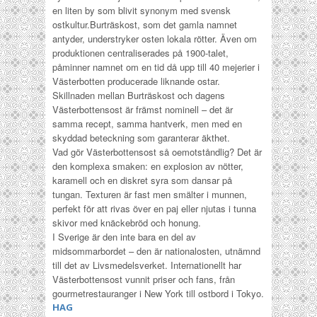
en liten by som blivit synonym med svensk
ostkultur.
Burträskost, som det gamla namnet
antyder, understryker osten lokala rötter. Även om
produktionen centraliserades på 1900-talet,
påminner namnet om en tid då upp till 40 mejerier i
Västerbotten producerade liknande ostar.
Skillnaden mellan Burträskost och dagens
Västerbottensost är främst nominell – det är
samma recept, samma hantverk, men med en
skyddad beteckning som garanterar äkthet.
Vad gör Västerbottensost så oemotståndlig? Det är
den komplexa smaken: en explosion av nötter,
karamell och en diskret syra som dansar på
tungan. Texturen är fast men smälter i munnen,
perfekt för att rivas över en paj eller njutas i tunna
skivor med knäckebröd och honung.
I Sverige är den inte bara en del av
midsommarbordet – den är nationalosten, utnämnd
till det av Livsmedelsverket.
Internationellt har
Västerbottensost vunnit priser och fans, från
gourmetrestauranger i New York till ostbord i Tokyo.
HAG