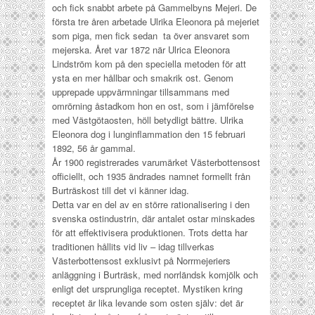
och fick snabbt arbete på Gammelbyns Mejeri. De
första tre åren arbetade Ulrika Eleonora på mejeriet
som piga, men fick sedan ta över ansvaret som
mejerska. Året var 1872 när Ulrica Eleonora
Lindström kom på den speciella metoden för att
ysta en mer hållbar och smakrik ost. Genom
upprepade uppvärmningar tillsammans med
omrörning åstadkom hon en ost, som i jämförelse
med Västgötaosten, höll betydligt bättre. Ulrika
Eleonora dog i lunginflammation den 15 februari
1892, 56 år gammal.
År 1900 registrerades varumärket Västerbottensost
officiellt, och 1935 ändrades namnet formellt från
Burträskost till det vi känner idag.
Detta var en del av en större rationalisering i den
svenska ostindustrin, där antalet ostar minskades
för att effektivisera produktionen. Trots detta har
traditionen hållits vid liv – idag tillverkas
Västerbottensost exklusivt på Norrmejeriers
anläggning i Burträsk, med norrländsk komjölk och
enligt det ursprungliga receptet.
Mystiken kring
receptet är lika levande som osten själv: det är