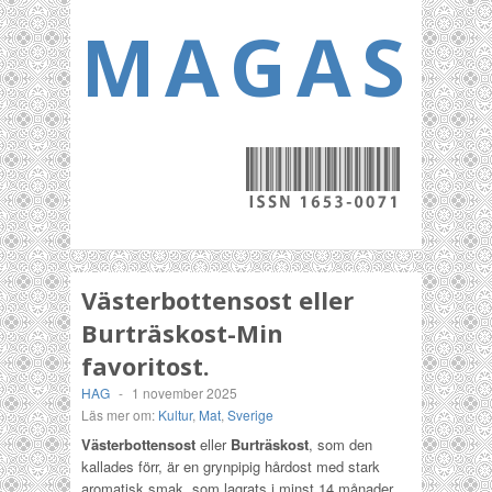
MAGASI
Västerbottensost eller
Burträskost-Min
favoritost.
HAG
-
1 november 2025
Läs mer om:
Kultur
,
Mat
,
Sverige
Västerbottensost
eller
Burträskost
, som den
kallades förr, är en grynpipig hårdost med stark
aromatisk smak, som lagrats i minst 14 månader.