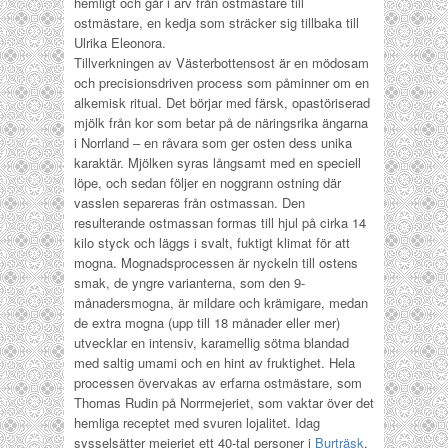
hemligt och går i arv från ostmästare till
ostmästare, en kedja som sträcker sig tillbaka till
Ulrika Eleonora.
Tillverkningen av Västerbottensost är en mödosam
och precisionsdriven process som påminner om en
alkemisk ritual. Det börjar med färsk, opastöriserad
mjölk från kor som betar på de näringsrika ängarna
i Norrland – en råvara som ger osten dess unika
karaktär. Mjölken syras långsamt med en speciell
löpe, och sedan följer en noggrann ostning där
vasslen separeras från ostmassan. Den
resulterande ostmassan formas till hjul på cirka 14
kilo styck och läggs i svalt, fuktigt klimat för att
mogna.
Mognadsprocessen är nyckeln till ostens
smak, de yngre varianterna, som den 9-
månadersmogna, är mildare och krämigare, medan
de extra mogna (upp till 18 månader eller mer)
utvecklar en intensiv, karamellig sötma blandad
med saltig umami och en hint av fruktighet.
Hela
processen övervakas av erfarna ostmästare, som
Thomas Rudin på Norrmejeriet, som vaktar över det
hemliga receptet med svuren lojalitet.
Idag
sysselsätter mejeriet ett 40-tal personer i
Burträsk
,