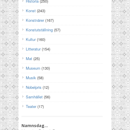
Historia
(250)
Konst
(243)
Konstnärer
(167)
Konstutställning
(57)
Kultur
(160)
Litteratur
(154)
Mat
(25)
Museum
(130)
Musik
(58)
Nobelpris
(12)
Samhället
(56)
Teater
(17)
Namnsdag…