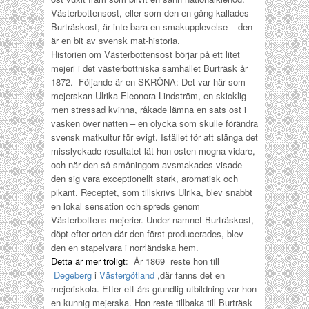
Västerbottensost, eller som den en gång kallades
Burträskost, är inte bara en smakupplevelse – den
är en bit av svensk mat-historia.
Historien om Västerbottensost börjar på ett litet
mejeri i det västerbottniska samhället Burträsk år
1872. Följande är en SKRÖNA: Det var här som
mejerskan Ulrika Eleonora Lindström, en skicklig
men stressad kvinna, råkade lämna en sats ost i
vasken över natten – en olycka som skulle förändra
svensk matkultur för evigt. Istället för att slänga det
misslyckade resultatet lät hon osten mogna vidare,
och när den så småningom avsmakades visade
den sig vara exceptionellt stark, aromatisk och
pikant.
Receptet, som tillskrivs Ulrika, blev snabbt
en lokal sensation och spreds genom
Västerbottens mejerier. Under namnet Burträskost,
döpt efter orten där den först producerades, blev
den en stapelvara i norrländska hem.
Detta är mer troligt
: År 1869 reste hon till
Degeberg
i
Västergötland
,där fanns det en
mejeriskola. Efter ett års grundlig utbildning var hon
en kunnig mejerska. Hon reste tillbaka till Burträsk