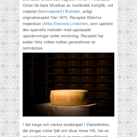
Osten får bara tillverkas av norrländsk komjölk, vid
mejeriet (
Norrmejerier
) i
Burträsk
, enligt
originalreceptet från 1872. Receptet tillskrivs
mejerskan
Ulrika Eleonora Lindström
, som uppfann
den speciella metoden med upprepade
uppvärmningar under omrörning. Receptet har
sedan förts vidare mellan generationer av
ostmästare.
I det karga och vackra landskapet i Västerbotten,
där skogar möter fjäll och älvar rinner fritt, har en
ost vuxit fram som blivit en sann nationalklenod.