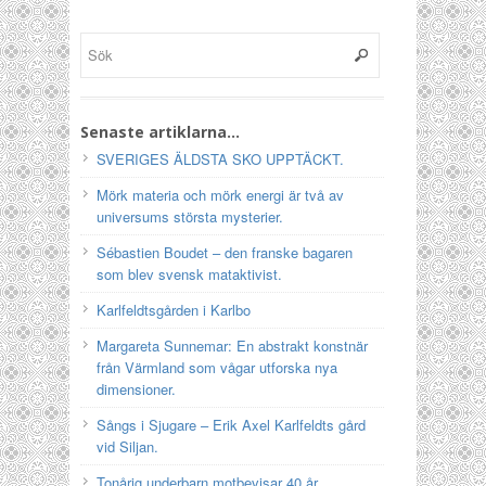
Senaste artiklarna…
SVERIGES ÄLDSTA SKO UPPTÄCKT.
Mörk materia och mörk energi är två av
universums största mysterier.
Sébastien Boudet – den franske bagaren
som blev svensk mataktivist.
Karlfeldtsgården i Karlbo
Margareta Sunnemar: En abstrakt konstnär
från Värmland som vågar utforska nya
dimensioner.
Sångs i Sjugare – Erik Axel Karlfeldts gård
vid Siljan.
Tonårig underbarn motbevisar 40 år