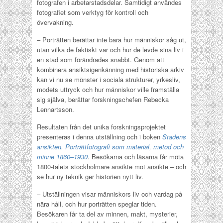
fotografen i arbetarstadsdelar. Samtidigt användes
fotografiet som verktyg för kontroll och
övervakning.
– Porträtten berättar inte bara hur människor såg ut,
utan vilka de faktiskt var och hur de levde sina liv i
en stad som förändrades snabbt. Genom att
kombinera ansiktsigenkänning med historiska arkiv
kan vi nu se mönster i sociala strukturer, yrkesliv,
modets uttryck och hur människor ville framställa
sig själva, berättar forskningschefen Rebecka
Lennartsson.
Resultaten från det unika forskningsprojektet
presenteras i denna utställning och i boken
Stadens
ansikten. Porträttfotografi som material, metod och
minne 1860–1930
. Besökarna och läsarna får möta
1800-talets stockholmare ansikte mot ansikte – och
se hur ny teknik ger historien nytt liv.
– Utställningen visar människors liv och vardag på
nära håll, och hur porträtten speglar tiden.
Besökaren får ta del av minnen, makt, mysterier,