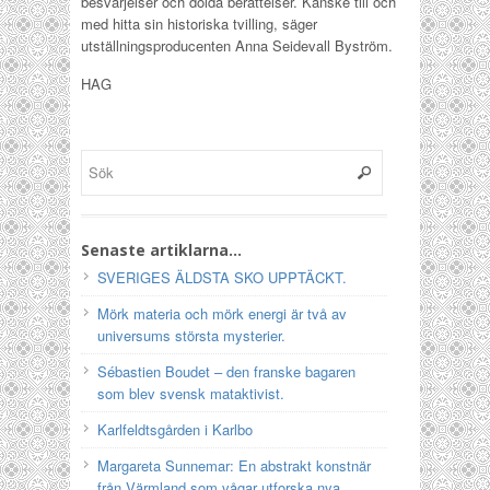
besvärjelser och dolda berättelser. Kanske till och
med hitta sin historiska tvilling, säger
utställningsproducenten Anna Seidevall Byström.
HAG
Senaste artiklarna…
SVERIGES ÄLDSTA SKO UPPTÄCKT.
Mörk materia och mörk energi är två av
universums största mysterier.
Sébastien Boudet – den franske bagaren
som blev svensk mataktivist.
Karlfeldtsgården i Karlbo
Margareta Sunnemar: En abstrakt konstnär
från Värmland som vågar utforska nya