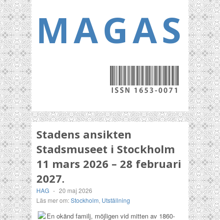
MAGASI
Stadens ansikten
Stadsmuseet i Stockholm
11 mars 2026 – 28 februari
2027.
HAG
-
20 maj 2026
Läs mer om:
Stockholm
,
Utställning