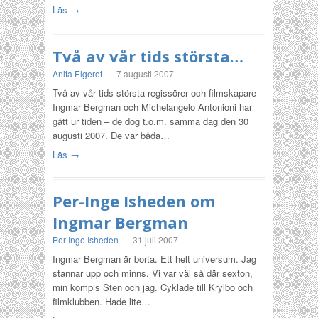
Läs →
Två av vår tids största…
Anita Elgerot
-
7 augusti 2007
Två av vår tids största regissörer och filmskapare
Ingmar Bergman och Michelangelo Antonioni har
gått ur tiden – de dog t.o.m. samma dag den 30
augusti 2007. De var båda…
Läs →
Per-Inge Isheden om
Ingmar Bergman
Per-Inge Isheden
-
31 juli 2007
Ingmar Bergman är borta. Ett helt universum. Jag
stannar upp och minns. Vi var väl så där sexton,
min kompis Sten och jag. Cyklade till Krylbo och
filmklubben. Hade lite…