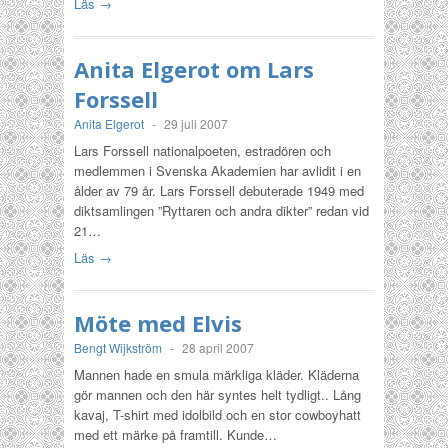
Läs →
Anita Elgerot om Lars
Forssell
Anita Elgerot
-
29 juli 2007
Lars Forssell nationalpoeten, estradören och
medlemmen i Svenska Akademien har avlidit i en
ålder av 79 år. Lars Forssell debuterade 1949 med
diktsamlingen ”Ryttaren och andra dikter” redan vid
21…
Läs →
Möte med Elvis
Bengt Wijkström
-
28 april 2007
Mannen hade en smula märkliga kläder. Kläderna
gör mannen och den här syntes helt tydligt.. Lång
kavaj, T-shirt med idolbild och en stor cowboyhatt
med ett märke på framtill. Kunde…