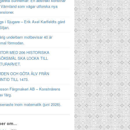
gareta Sunnemar: En abstrakt konstnär
n Värmland som vågar utforska nya
ensioner.
s i Sjugare – Erik Axel Karlfeldts gård
Siljan.
rig underbarn motbevisar 40 år
mal förmodan.
TOR MED 206 HISTORISKA
ÖKSMÅL SKA LOCKA TILL
TURARVET.
RDEN OCH GÖTA ÄLV FRÅN
NTID TILL 1473.
osson Färgmakeri AB – Konstnärens
av färg.
 senaste inom matematik (juni 2026).
mer om…