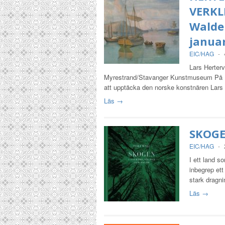
VERKL
Walde
januar
EIC/HAG
-
Lars Herterv
Myrestrand/Stavanger Kunstmuseum På P
att upptäcka den norske konstnären Lars
Läs →
SKOGE
EIC/HAG
-
I ett land so
inbegrep ett
stark dragn
Läs →