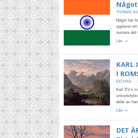
Något
THOMAS A
Något har hä
upplever ett
numera det f
Läs →
KARL 
I ROM
EIC/HAG
-
Karl XV:s m
universitet
delar av han
Läs →
DET Ä