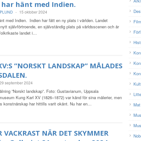
Arki
 har hänt med Indien.
Des
SPLUND
-
15 oktober 2024
nt med Indien. Indien har fått en ny plats i världen. Landet
Fil
 nytt självförtroende, en självständig plats på världsscenen och är
Förf
olkrikaste landet i…
Hist
Kon
Kon
XV:S ”NORSKT LANDSKAP” MÅLADES
SDALEN.
Kons
29 september 2024
Kult
ålning ”Norskt landskap”. Foto: Gustavianum, Uppsala
Litt
smuseum Kung Karl XV (1826–1872) var känd för sina målerier, men
s konstnärskap har hittills varit okänt. Nu har en…
Mat
Mu
Mus
R VACKRAST NÄR DET SKYMMER
Nobe