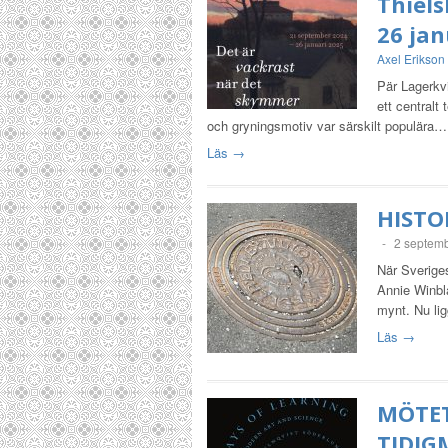
Thiels
26 jan
Axel Erikson
Pär Lagerkvi
ett centralt
och gryningsmotiv var särskilt populära…
Läs →
HISTO
-
2 septem
När Sverige
Annie Winbla
mynt. Nu li
Läs →
MÖTET
TIDIG