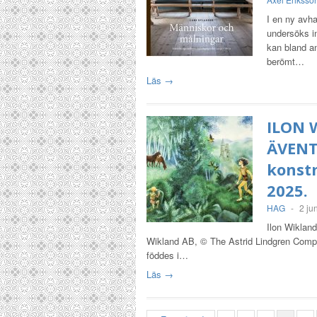
I en ny avha
undersöks i
kan bland an
berömt…
Läs →
ILON 
ÄVENT
konst
2025.
HAG
-
2 ju
Ilon Wikland
Wikland AB, © The Astrid Lindgren Compan
föddes i…
Läs →