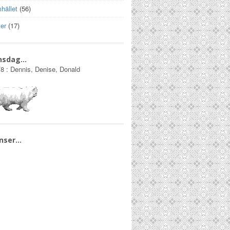
hället
(56)
er
(17)
nsdag…
/8
:
Dennis, Denise, Donald
nser…