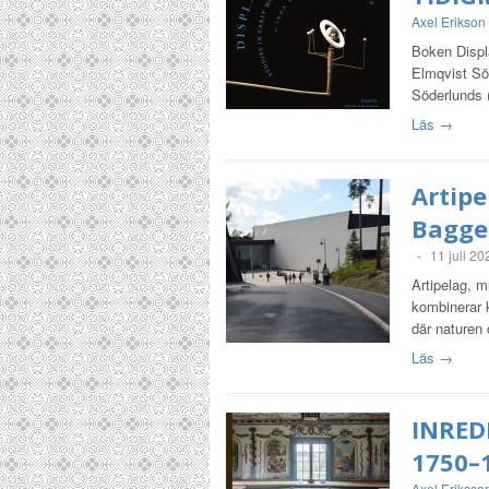
Axel Erikson
Boken Displa
Elmqvist Sö
Söderlunds 
Läs →
Artipe
Bagge
-
11 juli 20
Artipelag, m
kombinerar k
där naturen
Läs →
INRED
1750–
Axel Eriksso