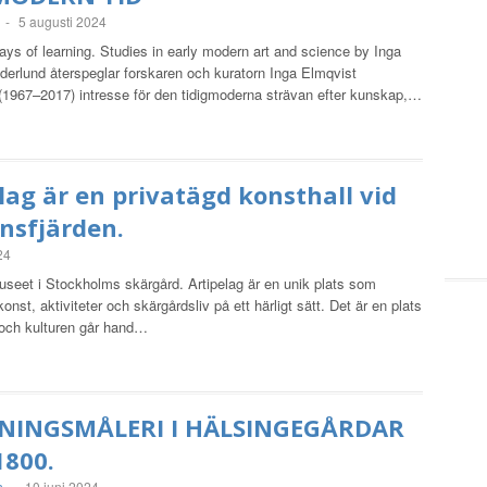
-
5 augusti 2024
ys of learning. Studies in early modern art and science by Inga
derlund återspeglar forskaren och kuratorn Inga Elmqvist
(1967–2017) intresse för den tidigmoderna strävan efter kunskap,…
lag är en privatägd konsthall vid
nsfjärden.
24
useet i Stockholms skärgård. Artipelag är en unik plats som
onst, aktiviteter och skärgårdsliv på ett härligt sätt. Det är en plats
 och kulturen går hand…
NINGSMÅLERI I HÄLSINGEGÅRDAR
1800.
n
-
10 juni 2024