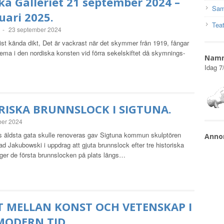
ka Galleriet 21 september 2024 –
Sam
uari 2025.
Teat
-
23 september 2024
st kända dikt, Det är vackrast när det skymmer från 1919, fångar
 tema i den nordiska konsten vid förra sekelskiftet då skymnings-
Nam
Idag
7
RISKA BRUNNSLOCK I SIGTUNA.
ber 2024
s äldsta gata skulle renoveras gav Sigtuna kommun skulptören
Anno
d Jakubowski i uppdrag att gjuta brunnslock efter tre historiska
gger de första brunnslocken på plats längs…
 MELLAN KONST OCH VETENSKAP I
MODERN TID