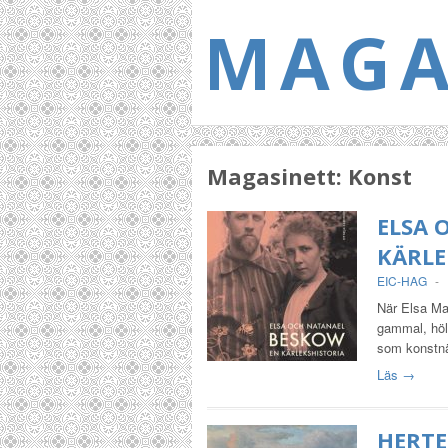
MAGA
Magasinett:
Konst
ELSA 
KÄRLE
EIC-HAG
-
När Elsa Ma
gammal, höll
som konstn
Läs →
HERTE