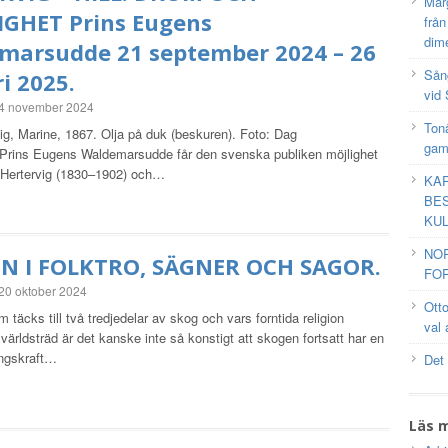
Mar
IGHET Prins Eugens
frå
dim
marsudde 21 september 2024 – 26
Sång
i 2025.
vid 
4 november 2024
Tonå
ig, Marine, 1867. Olja på duk (beskuren). Foto: Dag
gam
rins Eugens Waldemarsudde får den svenska publiken möjlighet
 Hertervig (1830–1902) och…
KAR
BES
KUL
NO
N I FOLKTRO, SÄGNER OCH SAGOR.
FOR
20 oktober 2024
Ott
m täcks till två tredjedelar av skog och vars forntida religion
val 
 världsträd är det kanske inte så konstigt att skogen fortsatt har en
ingskraft…
Det
Läs 