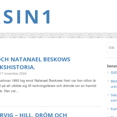
SIN1
OCH NATANAEL BESKOWS
KSHISTORIA.
Senas
SVE
17 november 2024
artman 1893 tog emot Natanael Beskows frieri var hon nitton år
Mörk
 på att utbilda sig till teckningslärare och drömde om en framtid
univ
är. Han var…
Séb
som
Karl
RVIG – HILL. DRÖM OCH