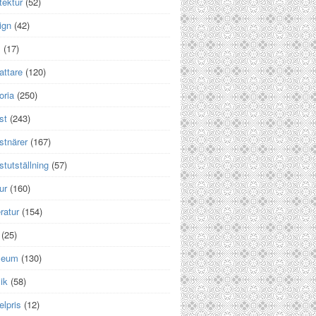
tektur
(52)
ign
(42)
m
(17)
attare
(120)
oria
(250)
st
(243)
stnärer
(167)
tutställning
(57)
ur
(160)
eratur
(154)
(25)
seum
(130)
ik
(58)
lpris
(12)